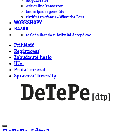
QR generátor
.cdr online konvertor
lorem ipsum generátor
zistiť názov fontu – What the Font
WORKSHOPY
BAZÁR
zaslať súbor do rubriky Od detepákov
Prihlásiť
Registrovať
Zabudnuté heslo
Účet
Pridať inzerát
Spravovať inzeráty