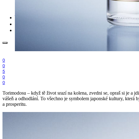
.cdr online konvertor
lorem ipsum generátor
zistiť názov fontu – What the Font
WORKSHOPY
BAZÁR
zaslať súbor do rubriky Od detepákov
0
0
5
0
0
Torimodosu – když tě život srazí na kolena, zvedni se, opraš si je a 
vášeň a odhodlání. To všechno je symbolem japonské kultury, která 
a prosperitu.