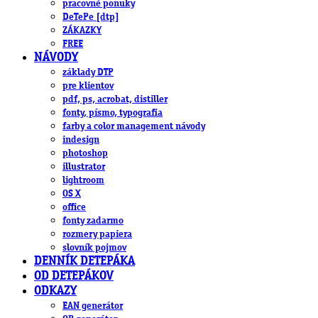
pracovné ponuky
DeTePe [dtp]
ZÁKAZKY
FREE
NÁVODY
základy DTP
pre klientov
pdf, ps, acrobat, distiller
fonty, písmo, typografia
farby a color management návody
indesign
photoshop
illustrator
lightroom
OS X
office
fonty zadarmo
rozmery papiera
slovník pojmov
DENNÍK DETEPÁKA
OD DETEPÁKOV
ODKAZY
EAN generátor