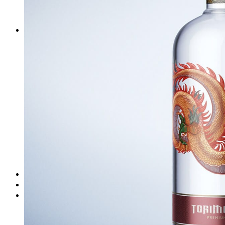
DeTePe [dtp]
ZÁKAZKY
FREE
NÁVODY
základy DTP
pre klientov
pdf, ps, acrobat, distiller
fonty, písmo, typografia
farby a color management návody
indesign
photoshop
illustrator
lightroom
OS X
office
fonty zadarmo
rozmery papiera
slovník pojmov
DENNÍK DETEPÁKA
OD DETEPÁKOV
ODKAZY
EAN generátor
QR generátor