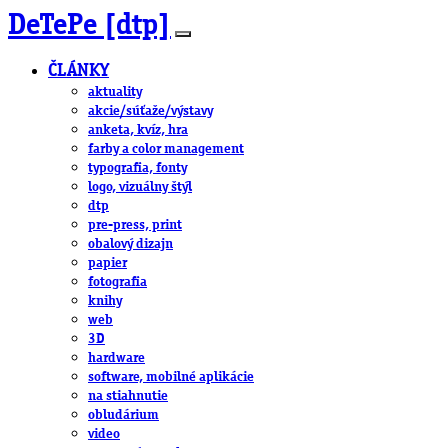
DeTePe [dtp]
ČLÁNKY
aktuality
akcie/súťaže/výstavy
anketa, kvíz, hra
farby a color management
typografia, fonty
logo, vizuálny štýl
dtp
pre-press, print
obalový dizajn
papier
fotografia
knihy
web
3D
hardware
software, mobilné aplikácie
na stiahnutie
obludárium
video