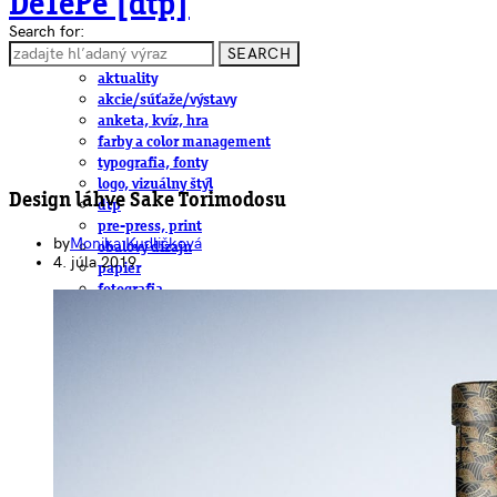
DeTePe [dtp]
Search for:
SEARCH
ČLÁNKY
aktuality
akcie/súťaže/výstavy
anketa, kvíz, hra
farby a color management
typografia, fonty
logo, vizuálny štýl
Design láhve Sake Torimodosu
dtp
pre-press, print
by
Monika Kudličková
obalový dizajn
4. júla 2019
papier
fotografia
knihy
web
3D
hardware
software, mobilné aplikácie
na stiahnutie
obludárium
video
pracovné ponuky