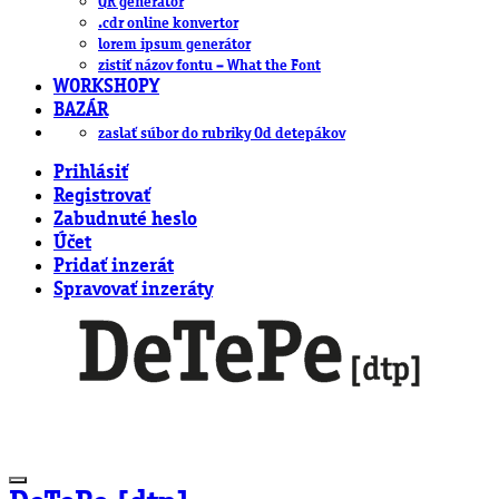
QR generátor
.cdr online konvertor
lorem ipsum generátor
zistiť názov fontu – What the Font
WORKSHOPY
BAZÁR
zaslať súbor do rubriky Od detepákov
Prihlásiť
Registrovať
Zabudnuté heslo
Účet
Pridať inzerát
Spravovať inzeráty