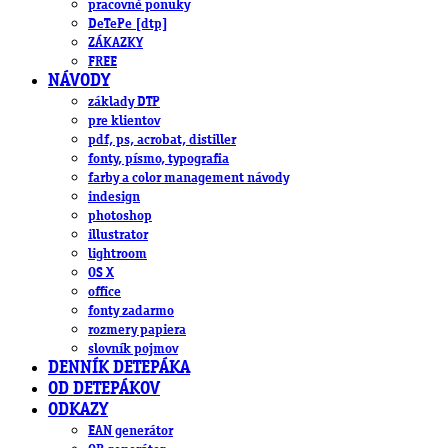
pracovné ponuky
DeTePe [dtp]
ZÁKAZKY
FREE
NÁVODY
základy DTP
pre klientov
pdf, ps, acrobat, distiller
fonty, písmo, typografia
farby a color management návody
indesign
photoshop
illustrator
lightroom
OS X
office
fonty zadarmo
rozmery papiera
slovník pojmov
DENNÍK DETEPÁKA
OD DETEPÁKOV
ODKAZY
EAN generátor