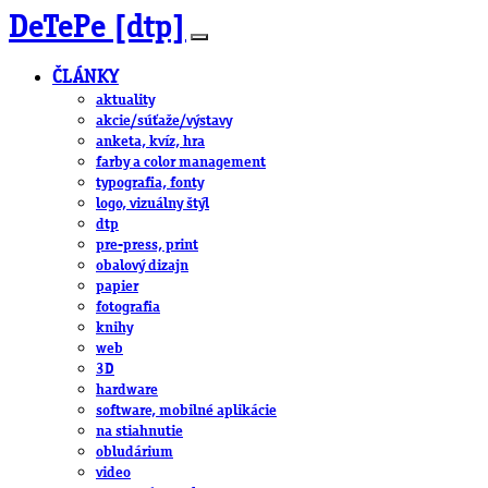
DeTePe [dtp]
ČLÁNKY
aktuality
akcie/súťaže/výstavy
anketa, kvíz, hra
farby a color management
typografia, fonty
logo, vizuálny štýl
dtp
pre-press, print
obalový dizajn
papier
fotografia
knihy
web
3D
hardware
software, mobilné aplikácie
na stiahnutie
obludárium
video