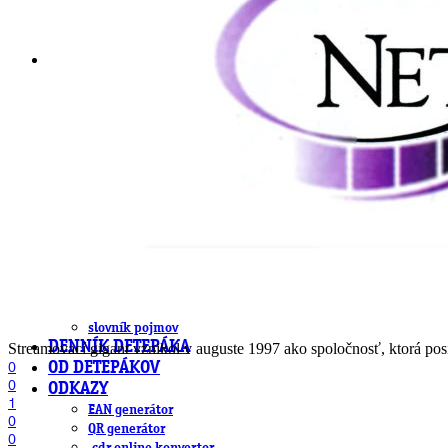
DeTePe [dtp]
ZÁKAZKY
FREE
NÁVODY
základy DTP
pre klientov
pdf, ps, acrobat, distiller
fonty, písmo, typografia
farby a color management návody
indesign
photoshop
illustrator
lightroom
OS X
office
fonty zadarmo
rozmery papiera
slovník pojmov
DENNÍK DETEPÁKA
Streamovací gigant vznikol v auguste 1997 ako spoločnosť, ktorá pos
0
OD DETEPÁKOV
0
ODKAZY
1
EAN generátor
0
QR generátor
0