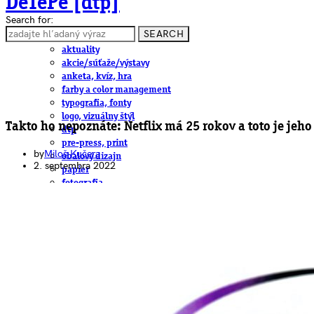
DeTePe [dtp]
Search for:
SEARCH
ČLÁNKY
aktuality
akcie/súťaže/výstavy
anketa, kvíz, hra
farby a color management
typografia, fonty
logo, vizuálny štýl
Takto ho nepoznáte: Netflix má 25 rokov a toto je jeh
dtp
pre-press, print
by
Miloš Kučera
obalový dizajn
2. septembra 2022
papier
fotografia
knihy
web
3D
hardware
software, mobilné aplikácie
na stiahnutie
obludárium
video
pracovné ponuky