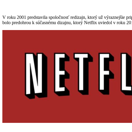
V roku 2001 predstavila spoločnosť redizajn, ktorý už výraznejšie p
bolo predohrou k súčasnému dizajnu, ktorý Netflix uviedol v roku 20