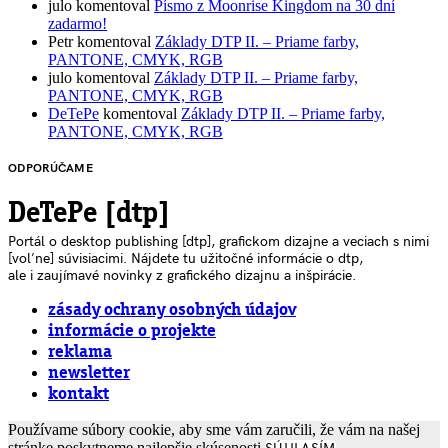
julo
komentoval
Písmo z Moonrise Kingdom na 30 dní
zadarmo!
Petr
komentoval
Základy DTP II. – Priame farby,
PANTONE, CMYK, RGB
julo
komentoval
Základy DTP II. – Priame farby,
PANTONE, CMYK, RGB
DeTePe
komentoval
Základy DTP II. – Priame farby,
PANTONE, CMYK, RGB
ODPORÚČAME
DeTePe [dtp]
Portál o desktop publishing [dtp], grafickom dizajne a veciach s nimi
[voľne] súvisiacimi. Nájdete tu užitočné informácie o dtp,
ale i zaujímavé novinky z grafického dizajnu a inšpirácie.
zásady ochrany osobných údajov
informácie o projekte
reklama
newsletter
kontakt
Používame súbory cookie, aby sme vám zaručili, že vám na našej
stránke poskytneme najlepšie skúsenosti.