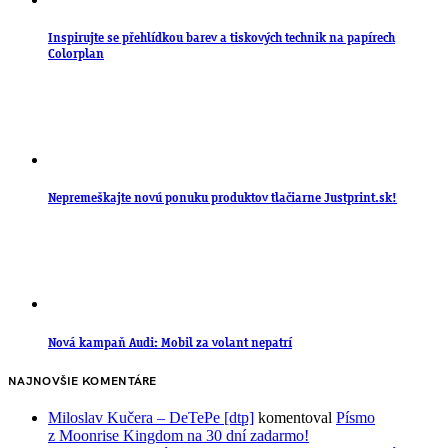
Inspirujte se přehlídkou barev a tiskových technik na papírech
Colorplan
Nepremeškajte novú ponuku produktov tlačiarne Justprint.sk!
Nová kampaň Audi: Mobil za volant nepatrí
NAJNOVŠIE KOMENTÁRE
Miloslav Kučera – DeTePe [dtp]
komentoval
Písmo
z Moonrise Kingdom na 30 dní zadarmo!