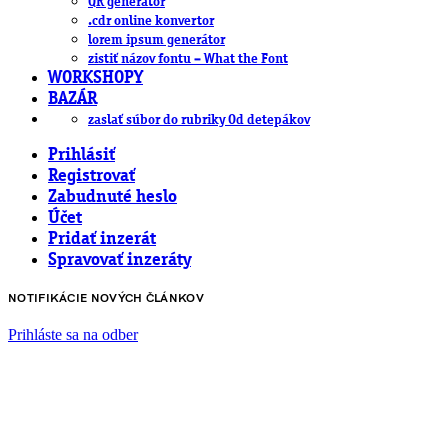
QR generátor
.cdr online konvertor
lorem ipsum generátor
zistiť názov fontu – What the Font
WORKSHOPY
BAZÁR
zaslať súbor do rubriky Od detepákov
Prihlásiť
Registrovať
Zabudnuté heslo
Účet
Pridať inzerát
Spravovať inzeráty
NOTIFIKÁCIE NOVÝCH ČLÁNKOV
Prihláste sa na odber