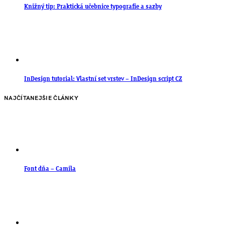
Knižný tip: Praktická učebnice typografie a sazby
InDesign tutorial: Vlastní set vrstev – InDesign script CZ
NAJČÍTANEJŠIE ČLÁNKY
Font dňa – Camila