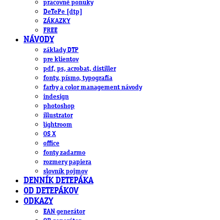
pracovné ponuky
DeTePe [dtp]
ZÁKAZKY
FREE
NÁVODY
základy DTP
pre klientov
pdf, ps, acrobat, distiller
fonty, písmo, typografia
farby a color management návody
indesign
photoshop
illustrator
lightroom
OS X
office
fonty zadarmo
rozmery papiera
slovník pojmov
DENNÍK DETEPÁKA
OD DETEPÁKOV
ODKAZY
EAN generátor