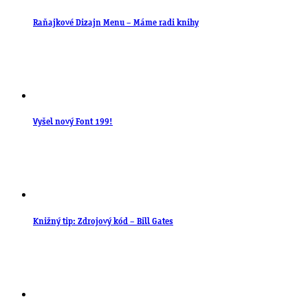
Raňajkové Dizajn Menu – Máme radi knihy
Vyšel nový Font 199!
Knižný tip: Zdrojový kód – Bill Gates