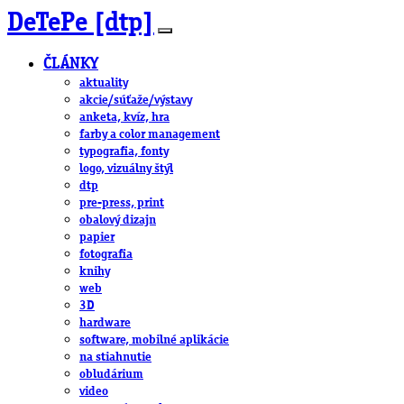
DeTePe [dtp]
ČLÁNKY
aktuality
akcie/súťaže/výstavy
anketa, kvíz, hra
farby a color management
typografia, fonty
logo, vizuálny štýl
dtp
pre-press, print
obalový dizajn
papier
fotografia
knihy
web
3D
hardware
software, mobilné aplikácie
na stiahnutie
obludárium
video