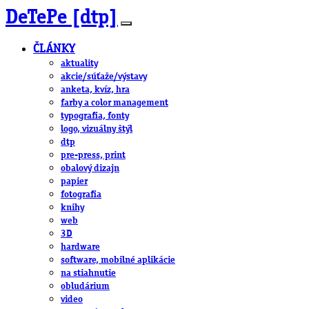
DeTePe [dtp]
ČLÁNKY
aktuality
akcie/súťaže/výstavy
anketa, kvíz, hra
farby a color management
typografia, fonty
logo, vizuálny štýl
dtp
pre-press, print
obalový dizajn
papier
fotografia
knihy
web
3D
hardware
software, mobilné aplikácie
na stiahnutie
obludárium
video