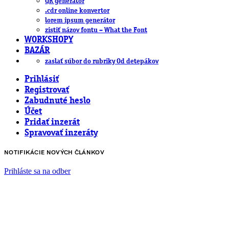
QR generátor
.cdr online konvertor
lorem ipsum generátor
zistiť názov fontu – What the Font
WORKSHOPY
BAZÁR
zaslať súbor do rubriky Od detepákov
Prihlásiť
Registrovať
Zabudnuté heslo
Účet
Pridať inzerát
Spravovať inzeráty
NOTIFIKÁCIE NOVÝCH ČLÁNKOV
Prihláste sa na odber