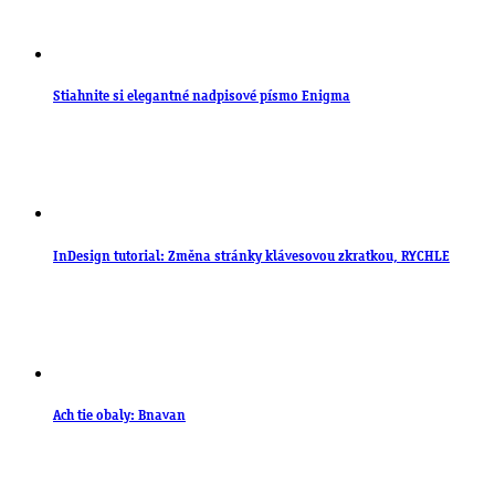
Stiahnite si elegantné nadpisové písmo Enigma
InDesign tutorial: Změna stránky klávesovou zkratkou, RYCHLE
Ach tie obaly: Bnavan