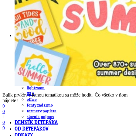
obludárium
video
pracovné ponuky
DeTePe [dtp]
ZÁKAZKY
FREE
NÁVODY
základy DTP
pre klientov
pdf, ps, acrobat, distiller
fonty, písmo, typografia
farby a color management návody
indesign
photoshop
illustrator
lightroom
OS X
Balík prvkov s letnou tematikou sa môže hodiť. Čo všetko v ňom
office
nájdete?
fonty zadarmo
0
0
rozmery papiera
1
slovník pojmov
0
DENNÍK DETEPÁKA
0
OD DETEPÁKOV
ODKAZY