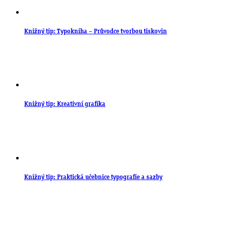
Knižný tip: Typokniha – Průvodce tvorbou tiskovin
Knižný tip: Kreativní grafika
Knižný tip: Praktická učebnice typografie a sazby