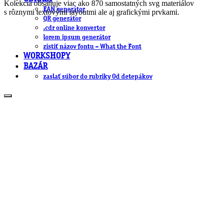
Kolekcia obsahuje viac ako 870 samostatných svg materiálov
EAN generátor
s rôznymi textovými layoutmi ale aj grafickými prvkami.
QR generátor
.cdr online konvertor
lorem ipsum generátor
zistiť názov fontu – What the Font
WORKSHOPY
BAZÁR
zaslať súbor do rubriky Od detepákov