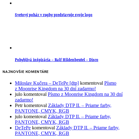
Svetový pohár v rugby predstavuje svoje logo
Pohyblivá inšpirácia – Ralf Hildenbeutel – Disco
NAJNOVŠIE KOMENTÁRE
Miloslav Kučera – DeTePe [dtp]
komentoval
Písmo
z Moonrise Kingdom na 30 dní zadarmo!
julo
komentoval
Písmo z Moonrise Kingdom na 30 dní
zadarmo!
Petr
komentoval
Základy DTP II. – Priame farby,
PANTONE, CMYK, RGB
julo
komentoval
Základy DTP II. – Priame farby,
PANTONE, CMYK, RGB
DeTePe
komentoval
Základy DTP II. – Priame farby,
PANTONE, CMYK, RGB