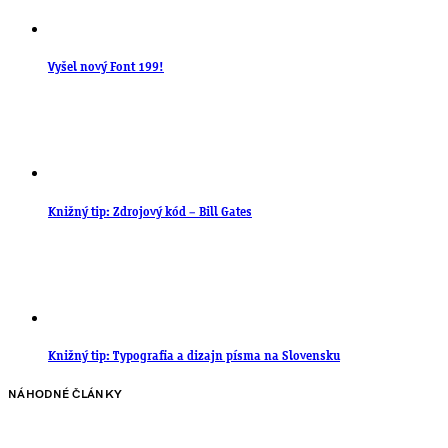
Vyšel nový Font 199!
Knižný tip: Zdrojový kód – Bill Gates
Knižný tip: Typografia a dizajn písma na Slovensku
NÁHODNÉ ČLÁNKY