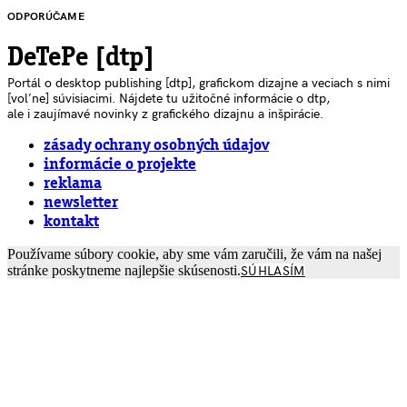
ODPORÚČAME
DeTePe [dtp]
Portál o desktop publishing [dtp], grafickom dizajne a veciach s nimi
[voľne] súvisiacimi. Nájdete tu užitočné informácie o dtp,
ale i zaujímavé novinky z grafického dizajnu a inšpirácie.
zásady ochrany osobných údajov
informácie o projekte
reklama
newsletter
kontakt
Používame súbory cookie, aby sme vám zaručili, že vám na našej
stránke poskytneme najlepšie skúsenosti.
SÚHLASÍM