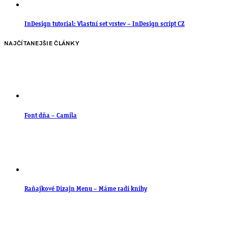
InDesign tutorial: Vlastní set vrstev – InDesign script CZ
NAJČÍTANEJŠIE ČLÁNKY
Font dňa – Camila
Raňajkové Dizajn Menu – Máme radi knihy