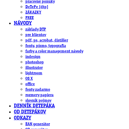
pracovné ponuky
DeTePe [dtp]
ZÁKAZKY
FREE
NÁVODY
základy DTP
pre klientov
pdf, ps, acrobat, distiller
fonty, písmo, typografia
farby a color management návody
indesign
photoshop
illustrator
lightroom
OS X
office
fonty zadarmo
rozmery papiera
slovník pojmov
DENNÍK DETEPÁKA
OD DETEPÁKOV
ODKAZY
EAN generátor