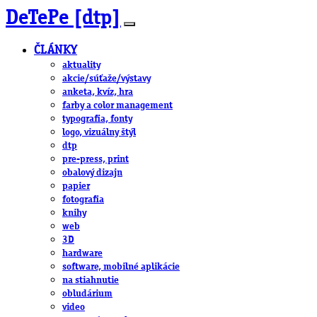
DeTePe [dtp]
ČLÁNKY
aktuality
akcie/súťaže/výstavy
anketa, kvíz, hra
farby a color management
typografia, fonty
logo, vizuálny štýl
dtp
pre-press, print
obalový dizajn
papier
fotografia
knihy
web
3D
hardware
software, mobilné aplikácie
na stiahnutie
obludárium
video