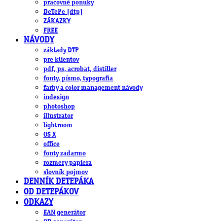
pracovné ponuky
DeTePe [dtp]
ZÁKAZKY
FREE
NÁVODY
základy DTP
pre klientov
pdf, ps, acrobat, distiller
fonty, písmo, typografia
farby a color management návody
indesign
photoshop
illustrator
lightroom
OS X
office
fonty zadarmo
rozmery papiera
slovník pojmov
DENNÍK DETEPÁKA
OD DETEPÁKOV
ODKAZY
EAN generátor