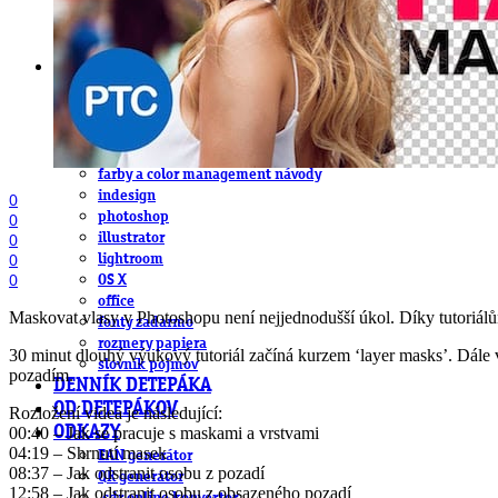
DeTePe [dtp]
ZÁKAZKY
FREE
NÁVODY
základy DTP
pre klientov
pdf, ps, acrobat, distiller
fonty, písmo, typografia
farby a color management návody
indesign
0
photoshop
0
illustrator
0
lightroom
0
0
OS X
office
Maskovat vlasy v Photoshopu není nejjednodušší úkol. Díky tutoriálů
fonty zadarmo
rozmery papiera
30 minut dlouhý výukový tutoriál začíná kurzem ‘layer masks’. Dále 
slovník pojmov
pozadím.
DENNÍK DETEPÁKA
OD DETEPÁKOV
Rozložení videa je následující:
ODKAZY
00:40 – Jak se pracuje s maskami a vrstvami
04:19 – Shrnutí masek
EAN generátor
08:37 – Jak odstranit osobu z pozadí
QR generátor
12:58 – Jak odstranit osobu z obsazeného pozadí