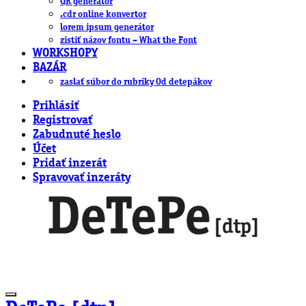
QR generátor
.cdr online konvertor
lorem ipsum generátor
zistiť názov fontu – What the Font
WORKSHOPY
BAZÁR
zaslať súbor do rubriky Od detepákov
Prihlásiť
Registrovať
Zabudnuté heslo
Účet
Pridať inzerát
Spravovať inzeráty