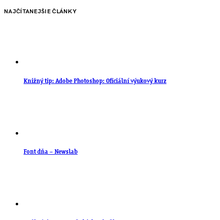
NAJČÍTANEJŠIE ČLÁNKY
Knižný tip: Adobe Photoshop: Oficiální výukový kurz
Font dňa – Newslab