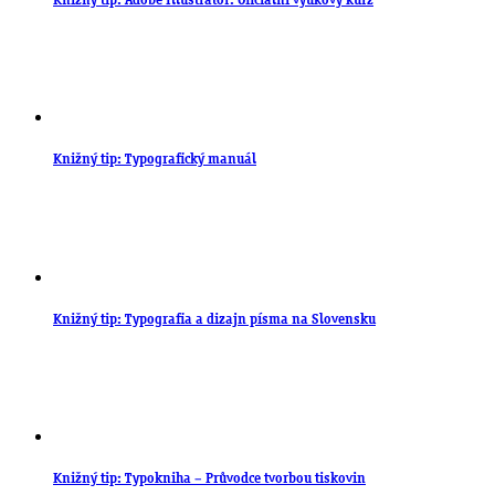
Knižný tip: Adobe Illustrator: Oficiální výukový kurz
Knižný tip: Typografický manuál
Knižný tip: Typografia a dizajn písma na Slovensku
Knižný tip: Typokniha – Průvodce tvorbou tiskovin