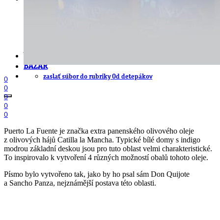
EAN generátor
QR generátor
.cdr online konvertor
lorem ipsum generátor
zistiť názov fontu – What the Font
WORKSHOPY
BAZÁR
zaslať súbor do rubriky Od detepákov
0
0
0
0
0
Puerto La Fuente je značka extra panenského olivového oleje
z olivových hájů Catilla la Mancha. Typické bílé domy s indigo
modrou základní deskou jsou pro tuto oblast velmi charakteristické.
To inspirovalo k vytvoření 4 různých možností obalů tohoto oleje.
Písmo bylo vytvořeno tak, jako by ho psal sám Don Quijote
a Sancho Panza, nejznámější postava této oblasti.