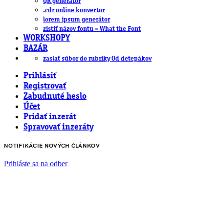
QR generátor
.cdr online konvertor
lorem ipsum generátor
zistiť názov fontu – What the Font
WORKSHOPY
BAZÁR
zaslať súbor do rubriky Od detepákov
Prihlásiť
Registrovať
Zabudnuté heslo
Účet
Pridať inzerát
Spravovať inzeráty
NOTIFIKÁCIE NOVÝCH ČLÁNKOV
Prihláste sa na odber