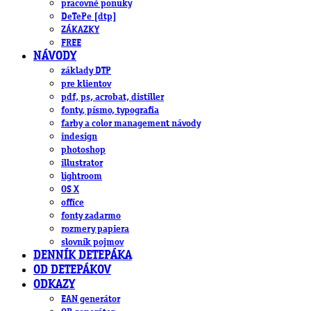
pracovné ponuky
DeTePe [dtp]
ZÁKAZKY
FREE
NÁVODY
základy DTP
pre klientov
pdf, ps, acrobat, distiller
fonty, písmo, typografia
farby a color management návody
indesign
photoshop
illustrator
lightroom
OS X
office
fonty zadarmo
rozmery papiera
slovník pojmov
DENNÍK DETEPÁKA
OD DETEPÁKOV
ODKAZY
EAN generátor