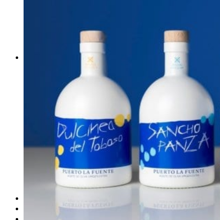
obludárium
video
pracovné ponuky
DeTePe [dtp]
ZÁKAZKY
FREE
NÁVODY
základy DTP
pre klientov
pdf, ps, acrobat, distiller
fonty, písmo, typografia
farby a color management návody
indesign
photoshop
illustrator
lightroom
OS X
office
fonty zadarmo
rozmery papiera
slovník pojmov
DENNÍK DETEPÁKA
OD DETEPÁKOV
ODKAZY