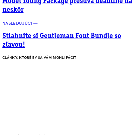
Model Young Package presúva deadline na
neskôr
NÁSLEDUJÚCI —
Stiahnite si Gentleman Font Bundle so
zľavou!
ČLÁNKY, KTORÉ BY SA VÁM MOHLI PÁČIŤ