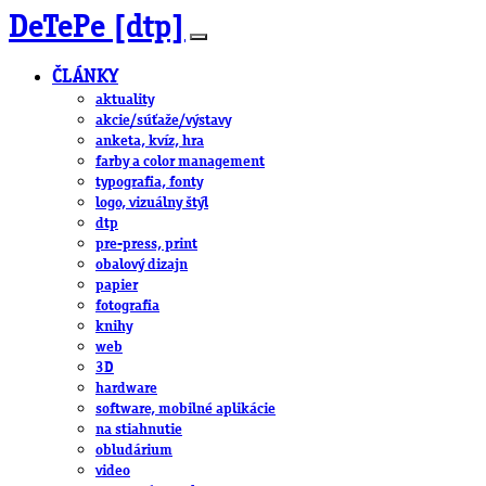
DeTePe [dtp]
ČLÁNKY
aktuality
akcie/súťaže/výstavy
anketa, kvíz, hra
farby a color management
typografia, fonty
logo, vizuálny štýl
dtp
pre-press, print
obalový dizajn
papier
fotografia
knihy
web
3D
hardware
software, mobilné aplikácie
na stiahnutie
obludárium
video