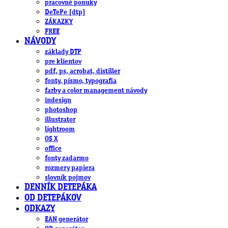
pracovné ponuky
DeTePe [dtp]
ZÁKAZKY
FREE
NÁVODY
základy DTP
pre klientov
pdf, ps, acrobat, distiller
fonty, písmo, typografia
farby a color management návody
indesign
photoshop
illustrator
lightroom
OS X
office
fonty zadarmo
rozmery papiera
slovník pojmov
DENNÍK DETEPÁKA
OD DETEPÁKOV
ODKAZY
EAN generátor