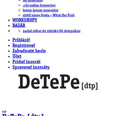
QR generátor
.cdr online konvertor
lorem ipsum generátor
zistiť názov fontu – What the Font
WORKSHOPY
BAZÁR
zaslať súbor do rubriky Od detepákov
Prihlásiť
Registrovať
Zabudnuté heslo
Účet
Pridať inzerát
Spravovať inzeráty