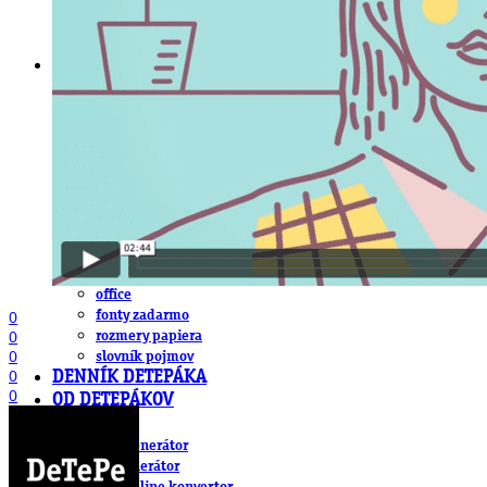
DeTePe [dtp]
ZÁKAZKY
FREE
NÁVODY
základy DTP
pre klientov
pdf, ps, acrobat, distiller
fonty, písmo, typografia
farby a color management návody
indesign
photoshop
illustrator
lightroom
OS X
office
fonty zadarmo
0
rozmery papiera
0
0
slovník pojmov
0
DENNÍK DETEPÁKA
0
OD DETEPÁKOV
ODKAZY
EAN generátor
QR generátor