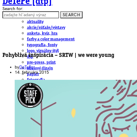
DeTePe [dtp]
Search for:
SEARCH
ČLÁNKY
aktuality
akcie/súťaže/výstavy
anketa, kvíz, hra
farby a color management
typografia, fonty
logo, vizuálny štýl
Pohyblivá inšpirácia – SRTW | we were young
dtp
pre-press, print
by
DeTePe
obalový dizajn
14. februára 2015
papier
fotografia
knihy
web
3D
hardware
software, mobilné aplikácie
na stiahnutie
obludárium
video
pracovné ponuky