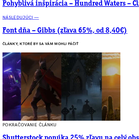
Pohyblivá inšpirácia – Hundred Waters – C
NÁSLEDUJÚCI —
Font dňa – Gibbs (zľava 65%, od 8,40€)
ČLÁNKY, KTORÉ BY SA VÁM MOHLI PÁČIŤ
POKRAČOVANIE ČLÁNKU
Shutterstock ponúka 25% zľavu na celý ob