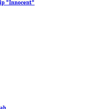
lip "Innocent"
sah