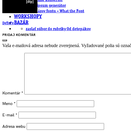
.cdr online konvertor
lorem ipsum generátor
zistiť názov fontu – What the Font
WORKSHOPY
BAZÁR
DeTePe
zaslať súbor do rubriky Od detepákov
PRIDAJ KOMENTÁR
Vaša e-mailová adresa nebude zverejnená.
Vyžadované polia sú ozna
Komentár
*
Meno
*
E-mail
*
Adresa webu