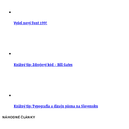
Vyšel nový Font 199!
Knižný tip: Zdrojový kód – Bill Gates
Knižný tip: Typografia a dizajn písma na Slovensku
NÁHODNÉ ČLÁNKY