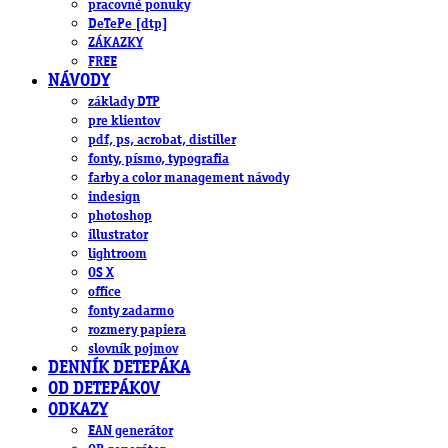
pracovné ponuky
DeTePe [dtp]
ZÁKAZKY
FREE
NÁVODY
základy DTP
pre klientov
pdf, ps, acrobat, distiller
fonty, písmo, typografia
farby a color management návody
indesign
photoshop
illustrator
lightroom
OS X
office
fonty zadarmo
rozmery papiera
slovník pojmov
DENNÍK DETEPÁKA
OD DETEPÁKOV
ODKAZY
EAN generátor