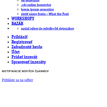
QR generátor
.cdr online konvertor
lorem ipsum generátor
zistiť názov fontu – What the Font
WORKSHOPY
BAZÁR
zaslať súbor do rubriky Od detepákov
Prihlásiť
Registrovať
Zabudnuté heslo
Účet
Pridať inzerát
Spravovať inzeráty
NOTIFIKÁCIE NOVÝCH ČLÁNKOV
Prihláste sa na odber