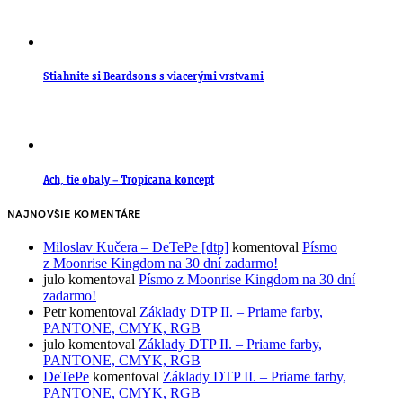
Stiahnite si Beardsons s viacerými vrstvami
Ach, tie obaly – Tropicana koncept
NAJNOVŠIE KOMENTÁRE
Miloslav Kučera – DeTePe [dtp]
komentoval
Písmo
z Moonrise Kingdom na 30 dní zadarmo!
julo
komentoval
Písmo z Moonrise Kingdom na 30 dní
zadarmo!
Petr
komentoval
Základy DTP II. – Priame farby,
PANTONE, CMYK, RGB
julo
komentoval
Základy DTP II. – Priame farby,
PANTONE, CMYK, RGB
DeTePe
komentoval
Základy DTP II. – Priame farby,
PANTONE, CMYK, RGB