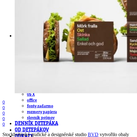
obludárium
video
pracovné ponuky
DeTePe [dtp]
ZÁKAZKY
FREE
NÁVODY
základy DTP
pre klientov
pdf, ps, acrobat, distiller
fonty, písmo, typografia
farby a color management návody
indesign
photoshop
illustrator
lightroom
OS X
office
0
fonty zadarmo
0
rozmery papiera
0
slovník pojmov
0
DENNÍK DETEPÁKA
0
OD DETEPÁKOV
Stockholmské grafické a designérské studio
BVD
vytvořilo obaly
ODKAZY