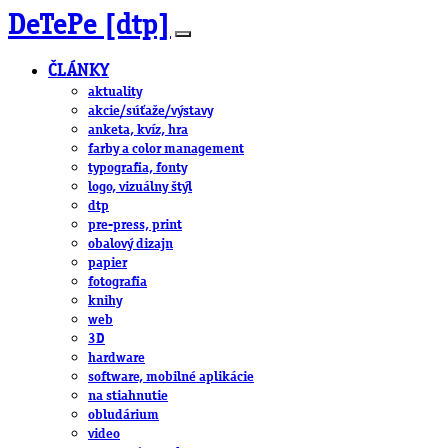
DeTePe [dtp]
ČLÁNKY
aktuality
akcie/súťaže/výstavy
anketa, kvíz, hra
farby a color management
typografia, fonty
logo, vizuálny štýl
dtp
pre-press, print
obalový dizajn
papier
fotografia
knihy
web
3D
hardware
software, mobilné aplikácie
na stiahnutie
obludárium
video