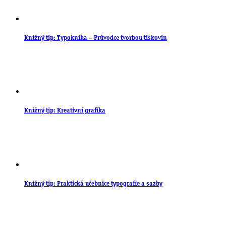
Knižný tip: Typokniha – Průvodce tvorbou tiskovin
Knižný tip: Kreativní grafika
Knižný tip: Praktická učebnice typografie a sazby