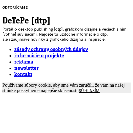
ODPORÚČAME
DeTePe [dtp]
Portál o desktop publishing [dtp], grafickom dizajne a veciach s nimi
[voľne] súvisiacimi. Nájdete tu užitočné informácie o dtp,
ale i zaujímavé novinky z grafického dizajnu a inšpirácie.
zásady ochrany osobných údajov
informácie o projekte
reklama
newsletter
kontakt
Používame súbory cookie, aby sme vám zaručili, že vám na našej
stránke poskytneme najlepšie skúsenosti.
SÚHLASÍM