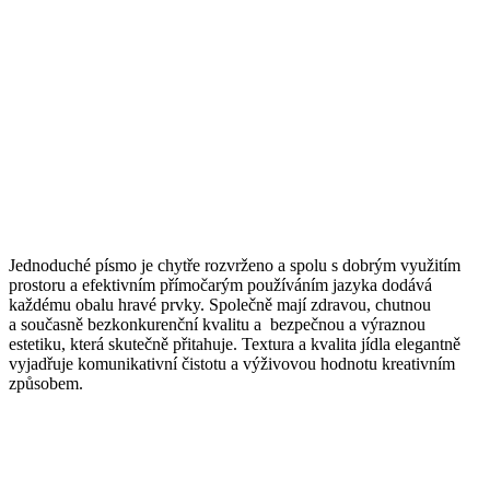
Jednoduché písmo je chytře rozvrženo a spolu s dobrým využitím
prostoru a efektivním přímočarým používáním jazyka dodává
každému obalu hravé prvky. Společně mají zdravou, chutnou
a současně bezkonkurenční kvalitu a bezpečnou a výraznou
estetiku, která skutečně přitahuje. Textura a kvalita jídla elegantně
vyjadřuje komunikativní čistotu a výživovou hodnotu kreativním
způsobem.