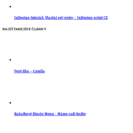
InDesign tutorial: Vlastní set vrstev – InDesign script CZ
NAJČÍTANEJŠIE ČLÁNKY
Font dňa – Camila
Raňajkové Dizajn Menu – Máme radi knihy