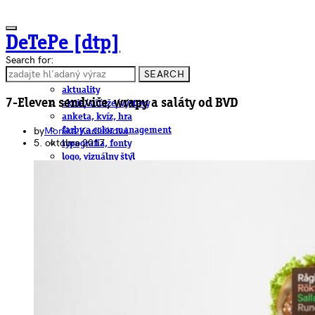
DeTePe [dtp]
Search for:
SEARCH
ČLÁNKY
aktuality
7-Eleven sendviče, wrapy a saláty od BVD
akcie/súťaže/výstavy
anketa, kvíz, hra
by
Monika Kudličková
farby a color management
5. októbra 2017
typografia, fonty
logo, vizuálny štýl
dtp
pre-press, print
obalový dizajn
papier
fotografia
knihy
web
3D
hardware
software, mobilné aplikácie
na stiahnutie