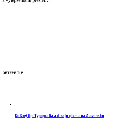
a vylepšeniami prešiel…
DETEPE TIP
Knižný tip: Typografia a dizajn písma na Slovensku