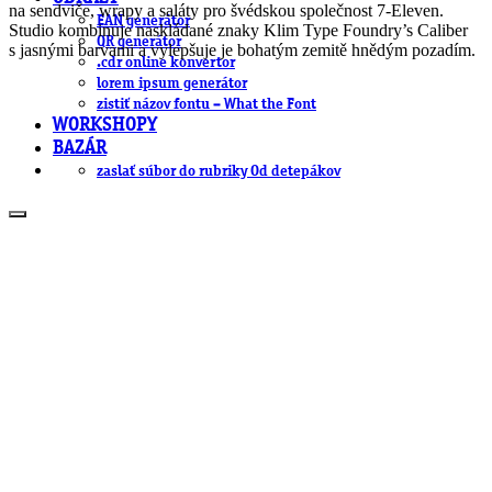
na sendviče, wrapy a saláty pro švédskou společnost 7-Eleven.
EAN generátor
Studio kombinuje naskládané znaky Klim Type Foundry’s Caliber
QR generátor
s jasnými barvami a vylepšuje je bohatým zemitě hnědým pozadím.
.cdr online konvertor
lorem ipsum generátor
zistiť názov fontu – What the Font
WORKSHOPY
BAZÁR
zaslať súbor do rubriky Od detepákov