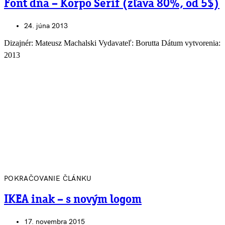
Font dňa – Korpo Serif (zľava 80%, od 5$)
24. júna 2013
Dizajnér: Mateusz Machalski Vydavateľ: Borutta Dátum vytvorenia:
2013
POKRAČOVANIE ČLÁNKU
IKEA inak – s novým logom
17. novembra 2015