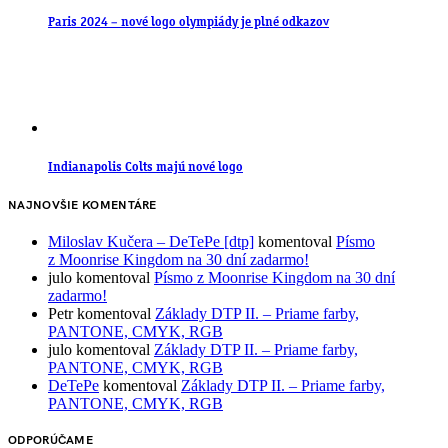
Paris 2024 – nové logo olympiády je plné odkazov
Indianapolis Colts majú nové logo
NAJNOVŠIE KOMENTÁRE
Miloslav Kučera – DeTePe [dtp]
komentoval
Písmo
z Moonrise Kingdom na 30 dní zadarmo!
julo
komentoval
Písmo z Moonrise Kingdom na 30 dní
zadarmo!
Petr
komentoval
Základy DTP II. – Priame farby,
PANTONE, CMYK, RGB
julo
komentoval
Základy DTP II. – Priame farby,
PANTONE, CMYK, RGB
DeTePe
komentoval
Základy DTP II. – Priame farby,
PANTONE, CMYK, RGB
ODPORÚČAME