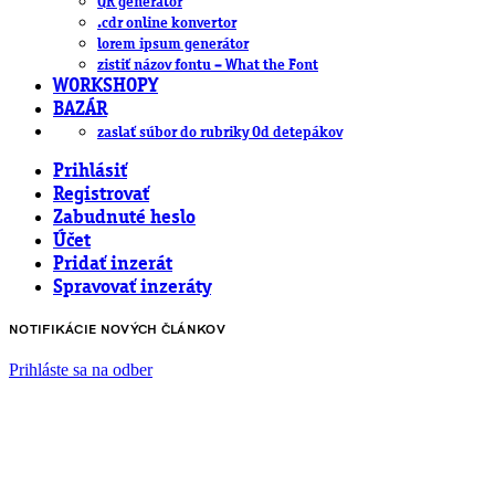
QR generátor
.cdr online konvertor
lorem ipsum generátor
zistiť názov fontu – What the Font
WORKSHOPY
BAZÁR
zaslať súbor do rubriky Od detepákov
Prihlásiť
Registrovať
Zabudnuté heslo
Účet
Pridať inzerát
Spravovať inzeráty
NOTIFIKÁCIE NOVÝCH ČLÁNKOV
Prihláste sa na odber