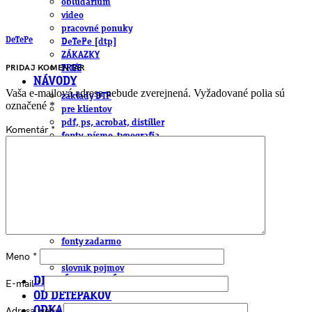
obludárium
video
pracovné ponuky
DeTePe
DeTePe [dtp]
ZÁKAZKY
PRIDAJ KOMENTÁR
FREE
NÁVODY
Vaša e-mailová adresa nebude zverejnená.
Vyžadované polia sú
základy DTP
označené
*
pre klientov
pdf, ps, acrobat, distiller
Komentár
*
fonty, písmo, typografia
farby a color management návody
indesign
photoshop
illustrator
lightroom
OS X
office
fonty zadarmo
rozmery papiera
Meno
*
slovník pojmov
DENNÍK DETEPÁKA
E-mail
*
OD DETEPÁKOV
Adresa webu
ODKAZY