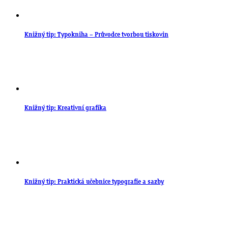
Knižný tip: Typokniha – Průvodce tvorbou tiskovin
Knižný tip: Kreativní grafika
Knižný tip: Praktická učebnice typografie a sazby