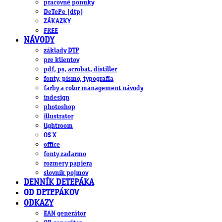
pracovné ponuky
DeTePe [dtp]
ZÁKAZKY
FREE
NÁVODY
základy DTP
pre klientov
pdf, ps, acrobat, distiller
fonty, písmo, typografia
farby a color management návody
indesign
photoshop
illustrator
lightroom
OS X
office
fonty zadarmo
rozmery papiera
slovník pojmov
DENNÍK DETEPÁKA
OD DETEPÁKOV
ODKAZY
EAN generátor