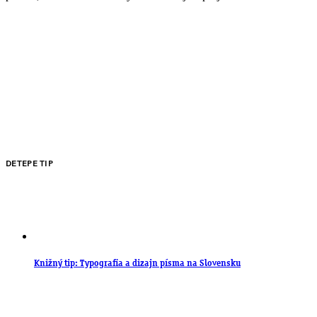
DETEPE TIP
Knižný tip: Typografia a dizajn písma na Slovensku