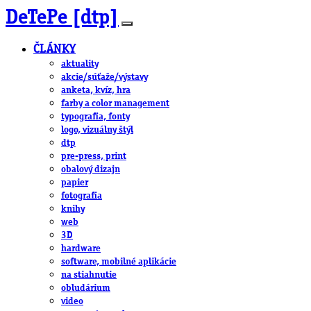
DeTePe [dtp]
ČLÁNKY
aktuality
akcie/súťaže/výstavy
anketa, kvíz, hra
farby a color management
typografia, fonty
logo, vizuálny štýl
dtp
pre-press, print
obalový dizajn
papier
fotografia
knihy
web
3D
hardware
software, mobilné aplikácie
na stiahnutie
obludárium
video