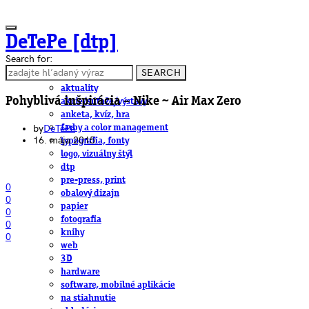
DeTePe [dtp]
Search for:
SEARCH
ČLÁNKY
aktuality
Pohyblivá inšpirácia – Nike ~ Air Max Zero
akcie/súťaže/výstavy
anketa, kvíz, hra
by
DeTePe
farby a color management
16. mája 2015
typografia, fonty
logo, vizuálny štýl
dtp
pre-press, print
0
obalový dizajn
0
papier
0
fotografia
0
knihy
0
web
3D
hardware
software, mobilné aplikácie
na stiahnutie