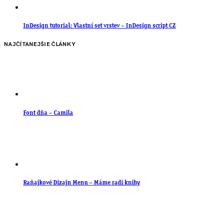
InDesign tutorial: Vlastní set vrstev – InDesign script CZ
NAJČÍTANEJŠIE ČLÁNKY
Font dňa – Camila
Raňajkové Dizajn Menu – Máme radi knihy