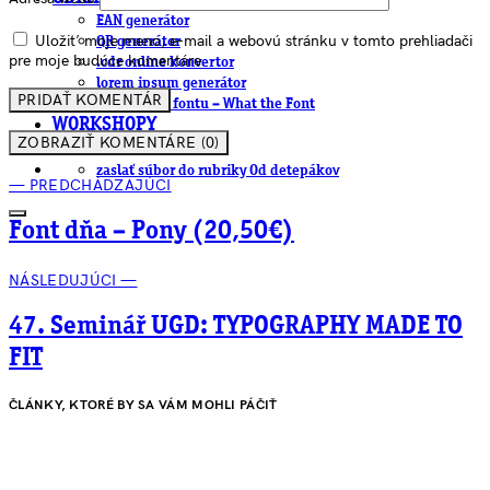
EAN generátor
Uložiť moje meno, e-mail a webovú stránku v tomto prehliadači
QR generátor
pre moje budúce komentáre.
.cdr online konvertor
lorem ipsum generátor
zistiť názov fontu – What the Font
WORKSHOPY
ZOBRAZIŤ KOMENTÁRE (0)
BAZÁR
zaslať súbor do rubriky Od detepákov
— PREDCHÁDZAJÚCI
Font dňa – Pony (20,50€)
NÁSLEDUJÚCI —
47. Seminář UGD: TYPOGRAPHY MADE TO
FIT
ČLÁNKY, KTORÉ BY SA VÁM MOHLI PÁČIŤ