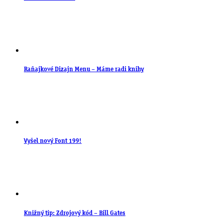
Raňajkové Dizajn Menu – Máme radi knihy
Vyšel nový Font 199!
Knižný tip: Zdrojový kód – Bill Gates