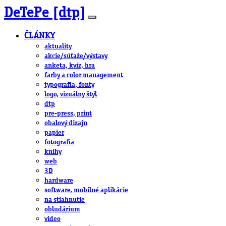
DeTePe [dtp]
ČLÁNKY
aktuality
akcie/súťaže/výstavy
anketa, kvíz, hra
farby a color management
typografia, fonty
logo, vizuálny štýl
dtp
pre-press, print
obalový dizajn
papier
fotografia
knihy
web
3D
hardware
software, mobilné aplikácie
na stiahnutie
obludárium
video