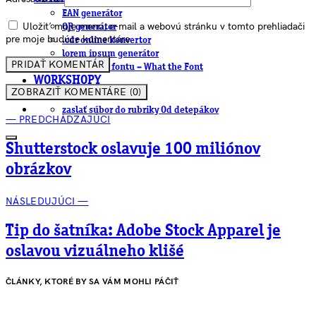
EAN generátor
Uložiť moje meno, e-mail a webovú stránku v tomto prehliadači
QR generátor
pre moje budúce komentáre.
.cdr online konvertor
lorem ipsum generátor
zistiť názov fontu – What the Font
WORKSHOPY
ZOBRAZIŤ KOMENTÁRE (0)
BAZÁR
zaslať súbor do rubriky Od detepákov
— PREDCHÁDZAJÚCI
Shutterstock oslavuje 100 miliónov
obrázkov
NÁSLEDUJÚCI —
Tip do šatníka: Adobe Stock Apparel je
oslavou vizuálneho klišé
ČLÁNKY, KTORÉ BY SA VÁM MOHLI PÁČIŤ