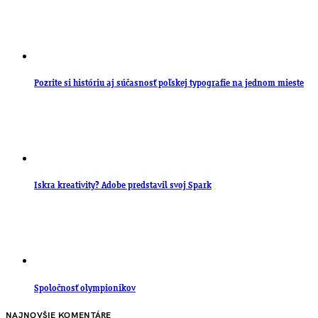
Pozrite si históriu aj súčasnosť poľskej typografie na jednom mieste
Iskra kreativity? Adobe predstavil svoj Spark
Spoločnosť olympionikov
NAJNOVŠIE KOMENTÁRE