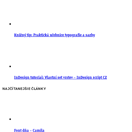
Knižný tip: Praktická učebnice typografie a sazby
InDesign tutorial: Vlastní set vrstev – InDesign script CZ
NAJČÍTANEJŠIE ČLÁNKY
Font dňa – Camila