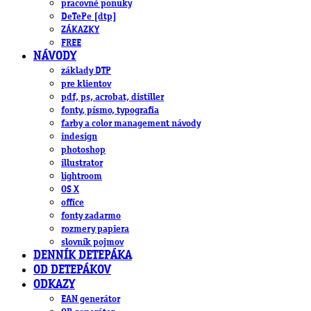
pracovné ponuky
DeTePe [dtp]
ZÁKAZKY
FREE
NÁVODY
základy DTP
pre klientov
pdf, ps, acrobat, distiller
fonty, písmo, typografia
farby a color management návody
indesign
photoshop
illustrator
lightroom
OS X
office
fonty zadarmo
rozmery papiera
slovník pojmov
DENNÍK DETEPÁKA
OD DETEPÁKOV
ODKAZY
EAN generátor