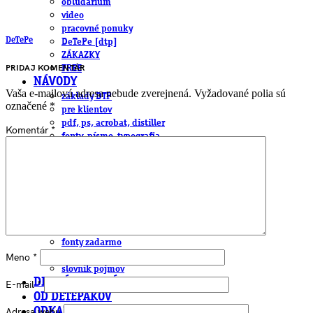
obludárium
video
pracovné ponuky
DeTePe
DeTePe [dtp]
ZÁKAZKY
PRIDAJ KOMENTÁR
FREE
NÁVODY
Vaša e-mailová adresa nebude zverejnená.
Vyžadované polia sú
základy DTP
označené
*
pre klientov
pdf, ps, acrobat, distiller
Komentár
*
fonty, písmo, typografia
farby a color management návody
indesign
photoshop
illustrator
lightroom
OS X
office
fonty zadarmo
rozmery papiera
Meno
*
slovník pojmov
DENNÍK DETEPÁKA
E-mail
*
OD DETEPÁKOV
Adresa webu
ODKAZY