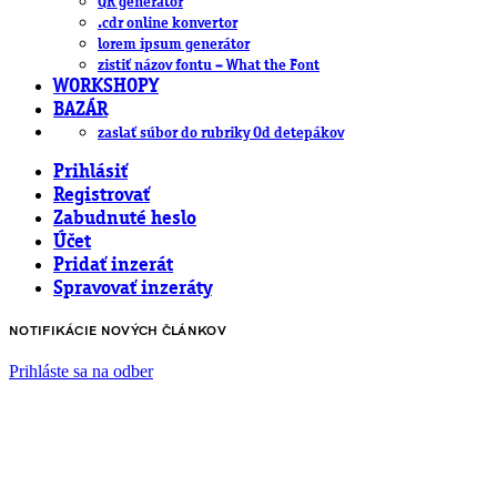
QR generátor
.cdr online konvertor
lorem ipsum generátor
zistiť názov fontu – What the Font
WORKSHOPY
BAZÁR
zaslať súbor do rubriky Od detepákov
Prihlásiť
Registrovať
Zabudnuté heslo
Účet
Pridať inzerát
Spravovať inzeráty
NOTIFIKÁCIE NOVÝCH ČLÁNKOV
Prihláste sa na odber