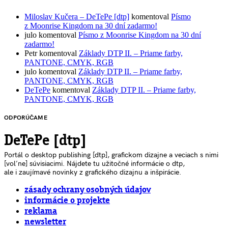
Miloslav Kučera – DeTePe [dtp]
komentoval
Písmo
z Moonrise Kingdom na 30 dní zadarmo!
julo
komentoval
Písmo z Moonrise Kingdom na 30 dní
zadarmo!
Petr
komentoval
Základy DTP II. – Priame farby,
PANTONE, CMYK, RGB
julo
komentoval
Základy DTP II. – Priame farby,
PANTONE, CMYK, RGB
DeTePe
komentoval
Základy DTP II. – Priame farby,
PANTONE, CMYK, RGB
ODPORÚČAME
DeTePe [dtp]
Portál o desktop publishing [dtp], grafickom dizajne a veciach s nimi
[voľne] súvisiacimi. Nájdete tu užitočné informácie o dtp,
ale i zaujímavé novinky z grafického dizajnu a inšpirácie.
zásady ochrany osobných údajov
informácie o projekte
reklama
newsletter