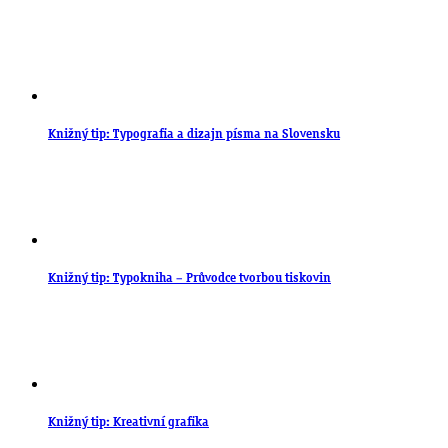
Knižný tip: Typografia a dizajn písma na Slovensku
Knižný tip: Typokniha – Průvodce tvorbou tiskovin
Knižný tip: Kreativní grafika