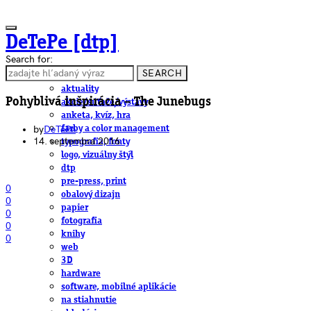
DeTePe [dtp]
Search for:
SEARCH
ČLÁNKY
aktuality
Pohyblivá inšpirácia – The Junebugs
akcie/súťaže/výstavy
anketa, kvíz, hra
by
DeTePe
farby a color management
14. septembra 2016
typografia, fonty
logo, vizuálny štýl
dtp
pre-press, print
0
obalový dizajn
0
papier
0
fotografia
0
knihy
0
web
3D
hardware
software, mobilné aplikácie
na stiahnutie