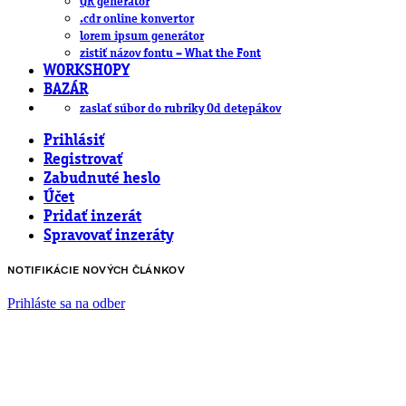
QR generátor
.cdr online konvertor
lorem ipsum generátor
zistiť názov fontu – What the Font
WORKSHOPY
BAZÁR
zaslať súbor do rubriky Od detepákov
Prihlásiť
Registrovať
Zabudnuté heslo
Účet
Pridať inzerát
Spravovať inzeráty
NOTIFIKÁCIE NOVÝCH ČLÁNKOV
Prihláste sa na odber