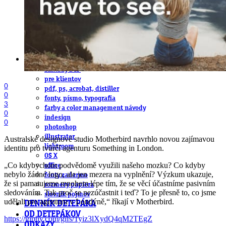
obludárium
video
pracovné ponuky
DeTePe [dtp]
ZÁKAZKY
FREE
NÁVODY
základy DTP
pre klientov
0
pdf, ps, acrobat, distiller
0
fonty, písmo, typografia
3
farby a color management návody
0
indesign
0
photoshop
illustrator
Australské designové studio Motherbird navrhlo novou zajímavou
lightroom
identitu pro tvůrčí agenturu Something in London.
OS X
„Co kdybychom podvědomě využili našeho mozku? Co kdyby
office
nebylo žádné logo, ale jen mezera na vyplnění? Výzkum ukazuje,
fonty zadarmo
že si pamatujeme mnohem lépe tím, že se věcí účastníme pasivním
rozmery papiera
sledováním. Tak proč se nezúčastnit i teď? To je přesně to, co jsme
slovník pojmov
udělali pro agenturu v Londýně,“ říkají v Motherbird.
DENNÍK DETEPÁKA
OD DETEPÁKOV
https://giphy.com/gifs/1yiz3lXydQ4qM2TEgZ
ODKAZY