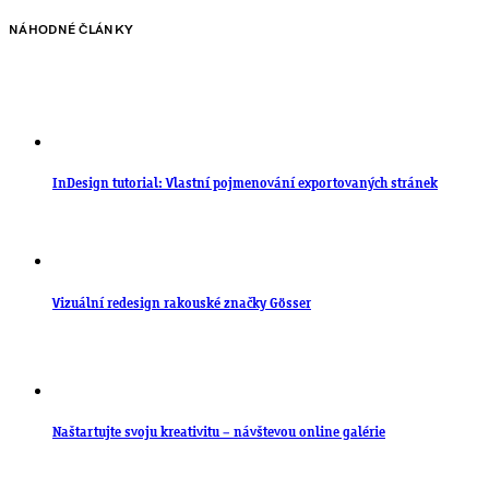
NÁHODNÉ ČLÁNKY
InDesign tutorial: Vlastní pojmenování exportovaných stránek
Vizuální redesign rakouské značky Gösser
Naštartujte svoju kreativitu – návštevou online galérie