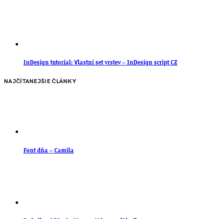
InDesign tutorial: Vlastní set vrstev – InDesign script CZ
NAJČÍTANEJŠIE ČLÁNKY
Font dňa – Camila