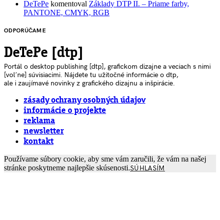
DeTePe
komentoval
Základy DTP II. – Priame farby,
PANTONE, CMYK, RGB
ODPORÚČAME
DeTePe [dtp]
Portál o desktop publishing [dtp], grafickom dizajne a veciach s nimi
[voľne] súvisiacimi. Nájdete tu užitočné informácie o dtp,
ale i zaujímavé novinky z grafického dizajnu a inšpirácie.
zásady ochrany osobných údajov
informácie o projekte
reklama
newsletter
kontakt
Používame súbory cookie, aby sme vám zaručili, že vám na našej
stránke poskytneme najlepšie skúsenosti.
SÚHLASÍM