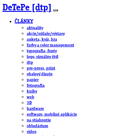
DeTePe [dtp]
ČLÁNKY
aktuality
akcie/súťaže/výstavy
anketa, kvíz, hra
farby a color management
typografia, fonty
logo, vizuálny štýl
dtp
pre-press, print
obalový dizajn
papier
fotografia
knihy
web
3D
hardware
software, mobilné aplikácie
na stiahnutie
obludárium
video