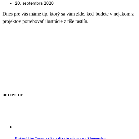
20. septembra 2020
Dnes pre vás máme tip, ktorý sa vám zíde, keď budete v nejakom z
projektov potrebovať ilustrácie z ríše rastlín.
DETEPE TIP
Knižný tip: Typografia a dizajn písma na Slovensku