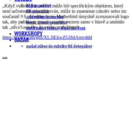
„Když vidíme, jak „něco“ může být specifickým objektem, který
EAN generátor
není určen nebo identifikován, může to znamenat cokoliv nebo nic
QR generátor
současně.“ S ohledem na to, Motherbird úmyslně zcenzurovali logo
.cdr online konvertor
tak, aby publikum muselo zaplnit mezeru samo v hlavě a umístilo
lorem ipsum generátor
tak „něco“ nového do svého podvědomí.
zistiť názov fontu – What the Font
WORKSHOPY
https://giphy.com/gifs/XL3tEkwZGHdArqvddd
BAZÁR
zaslať súbor do rubriky Od detepákov