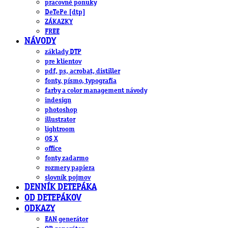
pracovné ponuky
DeTePe [dtp]
ZÁKAZKY
FREE
NÁVODY
základy DTP
pre klientov
pdf, ps, acrobat, distiller
fonty, písmo, typografia
farby a color management návody
indesign
photoshop
illustrator
lightroom
OS X
office
fonty zadarmo
rozmery papiera
slovník pojmov
DENNÍK DETEPÁKA
OD DETEPÁKOV
ODKAZY
EAN generátor