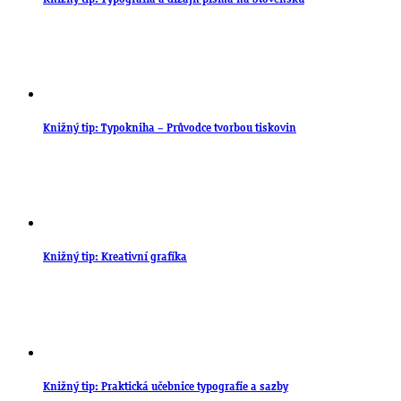
Knižný tip: Typokniha – Průvodce tvorbou tiskovin
Knižný tip: Kreativní grafika
Knižný tip: Praktická učebnice typografie a sazby