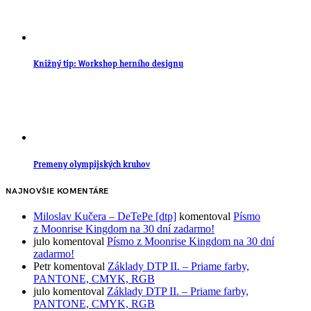
Knižný tip: Workshop herního designu
Premeny olympijských kruhov
NAJNOVŠIE KOMENTÁRE
Miloslav Kučera – DeTePe [dtp]
komentoval
Písmo
z Moonrise Kingdom na 30 dní zadarmo!
julo
komentoval
Písmo z Moonrise Kingdom na 30 dní
zadarmo!
Petr
komentoval
Základy DTP II. – Priame farby,
PANTONE, CMYK, RGB
julo
komentoval
Základy DTP II. – Priame farby,
PANTONE, CMYK, RGB