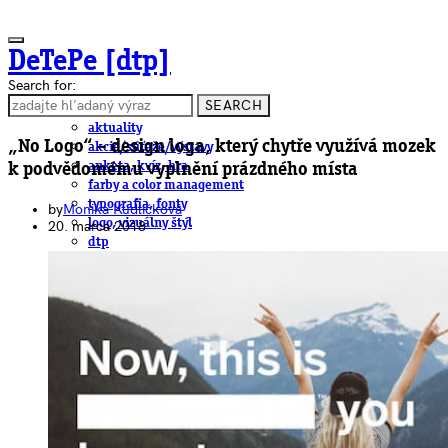
DeTePe [dtp]
Search for:
SEARCH
ČLÁNKY
aktuality
„No Logo“ – design loga, který chytře využívá mozek
akcie/súťaže/výstavy
anketa, kvíz, hra
k podvědomému vyplnění prázdného místa
farby a color management
typografia, fonty
by
Monika Kudličková
logo, vizuálny štýl
20. marca 2018
dtp
pre-press, print
obalový dizajn
papier
fotografia
knihy
web
3D
hardware
software, mobilné aplikácie
na stiahnutie