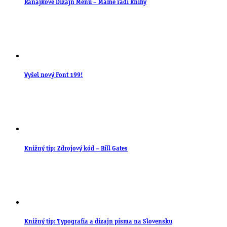
Raňajkové Dizajn Menu – Máme radi knihy
Vyšel nový Font 199!
Knižný tip: Zdrojový kód – Bill Gates
Knižný tip: Typografia a dizajn písma na Slovensku