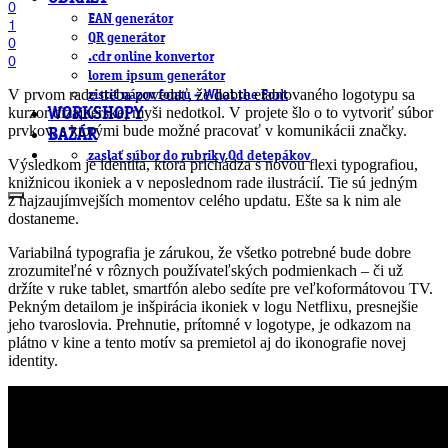
0
EAN generátor
1
QR generátor
0
.cdr online konvertor
0
lorem ipsum generátor
V prvom rade treba povedať, že dobre etablovaného logotypu sa
zistiť názov fontu – What the Font
kurzor dizajnérskej myši nedotkol. V projete šlo o to vytvoriť súbor
WORKSHOPY
prvkov, s ktorými bude možné pracovať v komunikácii značky.
BAZÁR
zaslať súbor do rubriky Od detepákov
Výsledkom je identita, ktorá prichádza s novou flexi typografiou,
knižnicou ikoniek a v neposlednom rade ilustrácií. Tie sú jedným
z najzaujímvejších momentov celého updatu. Ešte sa k nim ale
dostaneme.
Variabilná typografia je zárukou, že všetko potrebné bude dobre
zrozumiteľné v rôznych používateľských podmienkach – či už
držíte v ruke tablet, smartfón alebo sedíte pre veľkoformátovou TV.
Pekným detailom je inšpirácia ikoniek v logu Netflixu, presnejšie
jeho tvaroslovia. Prehnutie, prítomné v logotype, je odkazom na
plátno v kine a tento motív sa premietol aj do ikonografie novej
identity.