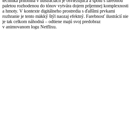
technika prítomná v ilustráciách je osviežujúca a spolu s farebnou
paletou rozhodenou do tónov vytvára dojem príjemnej komplexnosti
a hmoty. V kontexte digitálneho prostredia s ďalšími prvkami
rozhranie je tento mäkký štýl naozaj efektný. Farebnosť ilustrácií nie
je tak celkom náhodná – odtiene majú svoj predobraz
v animovanom logu Netflixu.