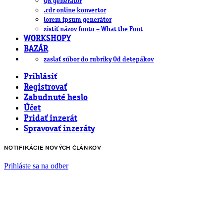
QR generátor
.cdr online konvertor
lorem ipsum generátor
zistiť názov fontu – What the Font
WORKSHOPY
BAZÁR
zaslať súbor do rubriky Od detepákov
Prihlásiť
Registrovať
Zabudnuté heslo
Účet
Pridať inzerát
Spravovať inzeráty
NOTIFIKÁCIE NOVÝCH ČLÁNKOV
Prihláste sa na odber