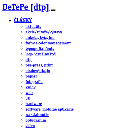
DeTePe [dtp]
ČLÁNKY
aktuality
akcie/súťaže/výstavy
anketa, kvíz, hra
farby a color management
typografia, fonty
logo, vizuálny štýl
dtp
pre-press, print
obalový dizajn
papier
fotografia
knihy
web
3D
hardware
software, mobilné aplikácie
na stiahnutie
obludárium
video