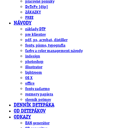
pracovné ponuky
DeTePe [dtp]
ZÁKAZKY
FREE
NÁVODY
základy DTP
pre klientov
pdf, ps, acrobat, distiller
fonty, písmo, typografia
farby a color management návody
indesign
photoshop
illustrator
lightroom
OS X
office
fonty zadarmo
rozmery papiera
slovník pojmov
DENNÍK DETEPÁKA
OD DETEPÁKOV
ODKAZY
EAN generátor