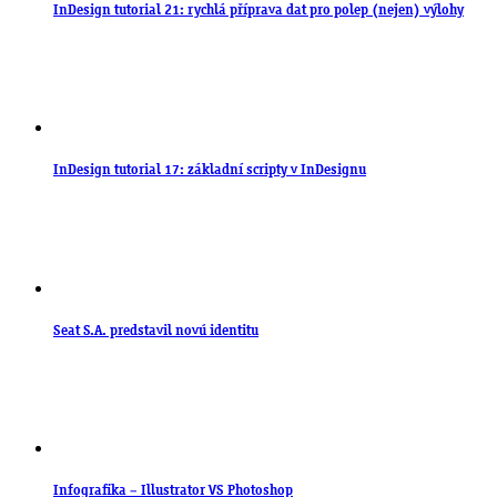
InDesign tutorial 21: rychlá příprava dat pro polep (nejen) výlohy
InDesign tutorial 17: základní scripty v InDesignu
Seat S.A. predstavil novú identitu
Infografika – Illustrator VS Photoshop