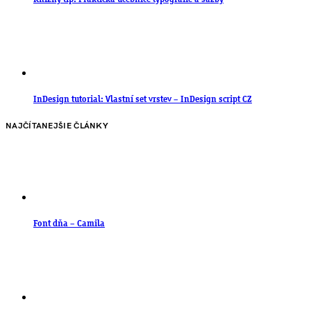
InDesign tutorial: Vlastní set vrstev – InDesign script CZ
NAJČÍTANEJŠIE ČLÁNKY
Font dňa – Camila