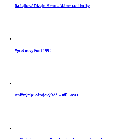
Raňajkové Dizajn Menu – Máme radi knihy
Vyšel nový Font 199!
Knižný tip: Zdrojový kód – Bill Gates