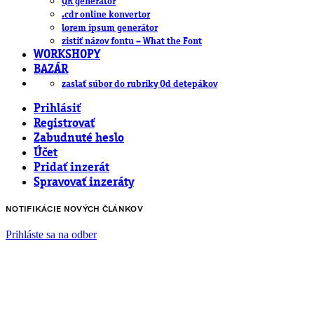
QR generátor
.cdr online konvertor
lorem ipsum generátor
zistiť názov fontu – What the Font
WORKSHOPY
BAZÁR
zaslať súbor do rubriky Od detepákov
Prihlásiť
Registrovať
Zabudnuté heslo
Účet
Pridať inzerát
Spravovať inzeráty
NOTIFIKÁCIE NOVÝCH ČLÁNKOV
Prihláste sa na odber