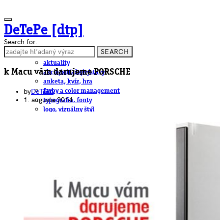
DeTePe [dtp]
Search for:
SEARCH
ČLÁNKY
aktuality
k Macu vám darujeme PORSCHE
akcie/súťaže/výstavy
anketa, kvíz, hra
by
DeTePe
farby a color management
1. augusta 2014
typografia, fonty
logo, vizuálny štýl
dtp
pre-press, print
obalový dizajn
papier
fotografia
knihy
web
3D
hardware
software, mobilné aplikácie
na stiahnutie