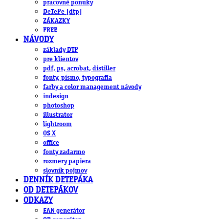
pracovné ponuky
DeTePe [dtp]
ZÁKAZKY
FREE
NÁVODY
základy DTP
pre klientov
pdf, ps, acrobat, distiller
fonty, písmo, typografia
farby a color management návody
indesign
photoshop
illustrator
lightroom
OS X
office
fonty zadarmo
rozmery papiera
slovník pojmov
DENNÍK DETEPÁKA
OD DETEPÁKOV
ODKAZY
EAN generátor