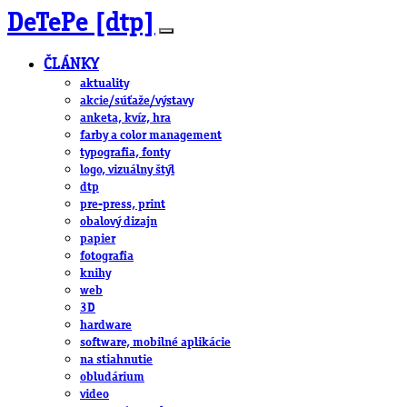
DeTePe [dtp]
ČLÁNKY
aktuality
akcie/súťaže/výstavy
anketa, kvíz, hra
farby a color management
typografia, fonty
logo, vizuálny štýl
dtp
pre-press, print
obalový dizajn
papier
fotografia
knihy
web
3D
hardware
software, mobilné aplikácie
na stiahnutie
obludárium
video