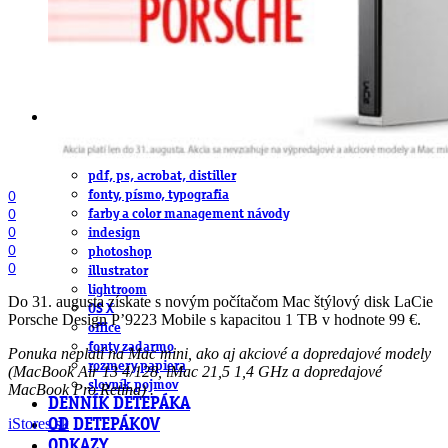
obludárium
video
pracovné ponuky
DeTePe [dtp]
ZÁKAZKY
FREE
NÁVODY
základy DTP
pre klientov
pdf, ps, acrobat, distiller
0
fonty, písmo, typografia
0
farby a color management návody
0
indesign
0
photoshop
0
illustrator
lightroom
Do 31. augusta získate s novým počítačom Mac štýlový disk LaCie
OS X
Porsche Design P’9223 Mobile s kapacitou 1 TB v hodnote 99 €.
office
fonty zadarmo
Ponuka neplatí na Mac mini, ako aj akciové a dopredajové modely
rozmery papiera
(MacBook Air 13 4/128, iMac 21,5 1,4 GHz a dopredajové
slovník pojmov
MacBook Pro Retina) .
DENNÍK DETEPÁKA
iStores.sk
OD DETEPÁKOV
ODKAZY