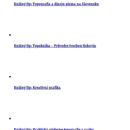
Knižný tip: Typografia a dizajn písma na Slovensku
Knižný tip: Typokniha – Průvodce tvorbou tiskovin
Knižný tip: Kreativní grafika
Knižný tip: Praktická učebnice typografie a sazby