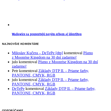
Wadowice sa prezentujú novým erbom aj identitou
NAJNOVŠIE KOMENTÁRE
Miloslav Kučera – DeTePe [dtp]
komentoval
Písmo
z Moonrise Kingdom na 30 dní zadarmo!
julo
komentoval
Písmo z Moonrise Kingdom na 30 dní
zadarmo!
Petr
komentoval
Základy DTP II. – Priame farby,
PANTONE, CMYK, RGB
julo
komentoval
Základy DTP II. – Priame farby,
PANTONE, CMYK, RGB
DeTePe
komentoval
Základy DTP II. – Priame farby,
PANTONE, CMYK, RGB
ODPORÚČAME