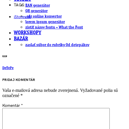
TAGS:
EAN generátor
QR generátor
.cdr online konvertor
iStores.sk
lorem ipsum generátor
zistiť názov fontu – What the Font
WORKSHOPY
BAZÁR
zaslať súbor do rubriky Od detepákov
DeTePe
PRIDAJ KOMENTÁR
Vaša e-mailová adresa nebude zverejnená.
Vyžadované polia sú
označené
*
Komentár
*