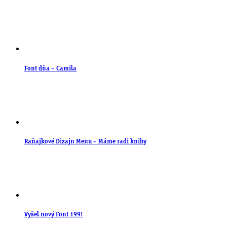
Font dňa – Camila
Raňajkové Dizajn Menu – Máme radi knihy
Vyšel nový Font 199!