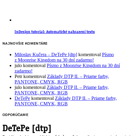
InDesign tutorial: Automatické nahrazení textu
NAJNOVŠIE KOMENTÁRE
Miloslav Kučera – DeTePe [dtp]
komentoval
Písmo
z Moonrise Kingdom na 30 dní zadarmo!
julo
komentoval
Písmo z Moonrise Kingdom na 30 dní
zadarmo!
Petr
komentoval
Základy DTP II. – Priame farby,
PANTONE, CMYK, RGB
julo
komentoval
Základy DTP II. – Priame farby,
PANTONE, CMYK, RGB
DeTePe
komentoval
Základy DTP II. – Priame farby,
PANTONE, CMYK, RGB
ODPORÚČAME
DeTePe [dtp]