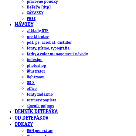
pracovné ponuky
DeTePe [dtp]
ZÁKAZKY
FREE
NÁVODY
základy DTP
pre klientov
pdf, ps, acrobat, distiller
fonty, písmo, typografia
farby a color management návody
indesign
photoshop
illustrator
lightroom
OS X
office
fonty zadarmo
rozmery papiera
slovník pojmov
DENNÍK DETEPÁKA
OD DETEPÁKOV
ODKAZY
EAN generátor