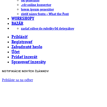
QR generátor
.cdr online konvertor
lorem ipsum generátor
zistiť názov fontu – What the Font
WORKSHOPY
BAZÁR
zaslať súbor do rubriky Od detepákov
Prihlásiť
Registrovať
Zabudnuté heslo
Účet
Pridať inzerát
Spravovať inzeráty
NOTIFIKÁCIE NOVÝCH ČLÁNKOV
Prihláste sa na odber