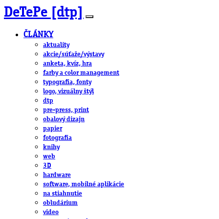
DeTePe [dtp]
ČLÁNKY
aktuality
akcie/súťaže/výstavy
anketa, kvíz, hra
farby a color management
typografia, fonty
logo, vizuálny štýl
dtp
pre-press, print
obalový dizajn
papier
fotografia
knihy
web
3D
hardware
software, mobilné aplikácie
na stiahnutie
obludárium
video