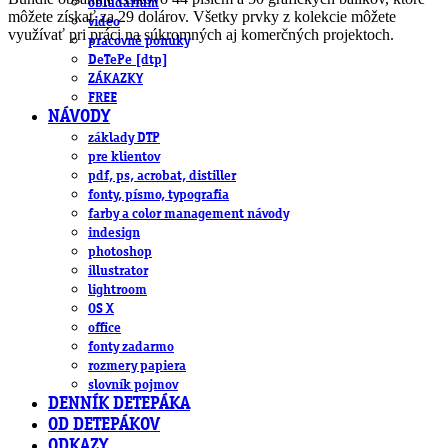
obludárium
môžete získať za 29 dolárov. Všetky prvky z kolekcie môžete
video
využívať pri práci na súkromných aj komerčných projektoch.
pracovné ponuky
DeTePe [dtp]
ZÁKAZKY
FREE
NÁVODY
základy DTP
pre klientov
pdf, ps, acrobat, distiller
fonty, písmo, typografia
farby a color management návody
indesign
photoshop
illustrator
lightroom
OS X
office
fonty zadarmo
rozmery papiera
slovník pojmov
DENNÍK DETEPÁKA
OD DETEPÁKOV
ODKAZY