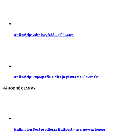
Knižný tip: Zdrojový kód – Bill Gates
Knižný tip: Typografia a dizajn písma na Slovensku
NÁHODNÉ ČLÁNKY
Huffington Post je odteraz Huffpost – aj s novým logom