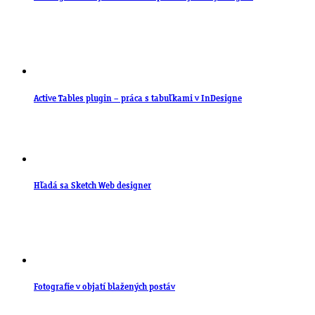
Active Tables plugin – práca s tabuľkami v InDesigne
Hľadá sa Sketch Web designer
Fotografie v objatí blažených postáv