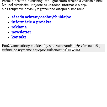
Portál o desktop publishing [dtp], grafickom dizajne a veciach s nimi
[voľne] súvisiacimi. Nájdete tu užitočné informácie o dtp,
ale i zaujímavé novinky z grafického dizajnu a inšpirácie.
zásady ochrany osobných údajov
informácie o projekte
reklama
newsletter
kontakt
Používame súbory cookie, aby sme vám zaručili, že vám na našej
stránke poskytneme najlepšie skúsenosti.
SÚHLASÍM