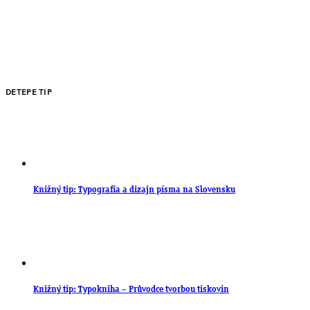
DETEPE TIP
Knižný tip: Typografia a dizajn písma na Slovensku
Knižný tip: Typokniha – Průvodce tvorbou tiskovin