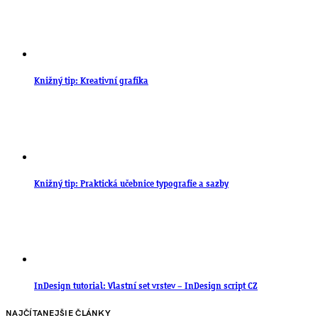
Knižný tip: Kreativní grafika
Knižný tip: Praktická učebnice typografie a sazby
InDesign tutorial: Vlastní set vrstev – InDesign script CZ
NAJČÍTANEJŠIE ČLÁNKY