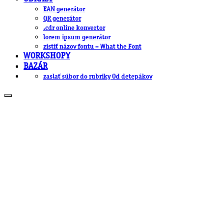
EAN generátor
QR generátor
.cdr online konvertor
lorem ipsum generátor
zistiť názov fontu – What the Font
WORKSHOPY
BAZÁR
zaslať súbor do rubriky Od detepákov