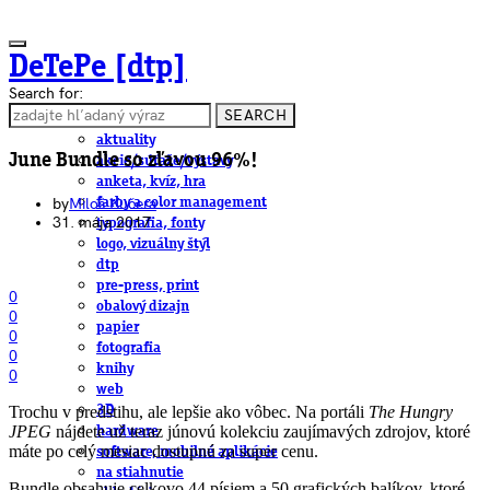
DeTePe [dtp]
Search for:
SEARCH
ČLÁNKY
aktuality
June Bundle so zľavou 96%!
akcie/súťaže/výstavy
anketa, kvíz, hra
by
Miloš Kučera
farby a color management
31. mája 2017
typografia, fonty
logo, vizuálny štýl
dtp
pre-press, print
0
obalový dizajn
0
papier
0
fotografia
0
knihy
0
web
Trochu v predstihu, ale lepšie ako vôbec. Na portáli
The Hungry
3D
JPEG
nájdete už teraz júnovú kolekciu zaujímavých zdrojov, ktoré
hardware
máte po celý mesiac dostupnú za super cenu.
software, mobilné aplikácie
na stiahnutie
Bundle obsahuje celkovo 44 písiem a 50 grafických balíkov, ktoré