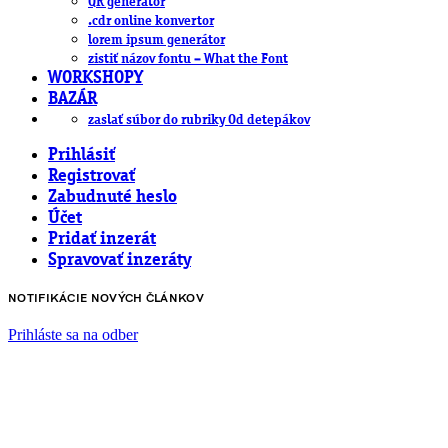
QR generátor
.cdr online konvertor
lorem ipsum generátor
zistiť názov fontu – What the Font
WORKSHOPY
BAZÁR
zaslať súbor do rubriky Od detepákov
Prihlásiť
Registrovať
Zabudnuté heslo
Účet
Pridať inzerát
Spravovať inzeráty
NOTIFIKÁCIE NOVÝCH ČLÁNKOV
Prihláste sa na odber