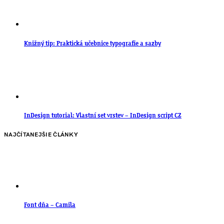
Knižný tip: Praktická učebnice typografie a sazby
InDesign tutorial: Vlastní set vrstev – InDesign script CZ
NAJČÍTANEJŠIE ČLÁNKY
Font dňa – Camila