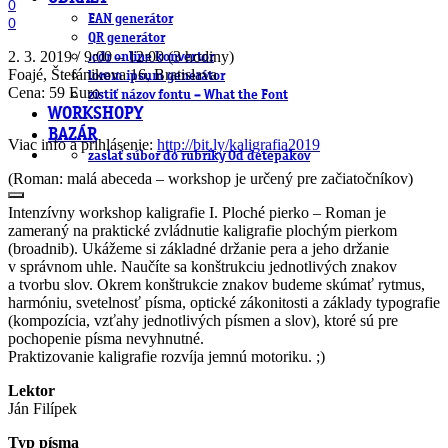
0
EAN generátor
0
QR generátor
2. 3. 2019 / 9:00 – 12:00 (3 hodiny)
.cdr online konvertor
Foajé, Štefánikova 16, Bratislava
lorem ipsum generátor
Cena: 59 Euro
zistiť názov fontu – What the Font
WORKSHOPY
BAZÁR
Viac info a prihlásenie:
http://bit.ly/kaligrafia2019
zaslať súbor do rubriky Od detepákov
(Roman: malá abeceda – workshop je určený pre začiatočníkov)
Intenzívny workshop kaligrafie I. Ploché pierko – Roman je
zameraný na praktické zvládnutie kaligrafie plochým pierkom
(broadnib). Ukážeme si základné držanie pera a jeho držanie
v správnom uhle. Naučíte sa konštrukciu jednotlivých znakov
a tvorbu slov. Okrem konštrukcie znakov budeme skúmať rytmus,
harmóniu, svetelnosť písma, optické zákonitosti a základy typografie
(kompozícia, vzťahy jednotlivých písmen a slov), ktoré sú pre
pochopenie písma nevyhnutné.
Praktizovanie kaligrafie rozvíja jemnú motoriku. ;)
Lektor
Ján Filípek
Typ písma