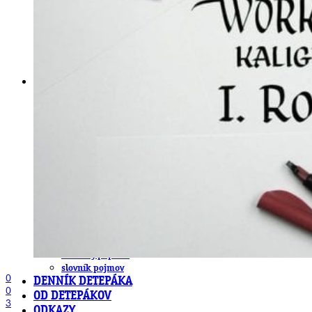
obludárium
video
pracovné ponuky
DeTePe [dtp]
ZÁKAZKY
FREE
NÁVODY
základy DTP
pre klientov
pdf, ps, acrobat, distiller
fonty, písmo, typografia
farby a color management návody
indesign
photoshop
illustrator
lightroom
OS X
office
fonty zadarmo
rozmery papiera
slovník pojmov
0
DENNÍK DETEPÁKA
0
OD DETEPÁKOV
3
ODKAZY