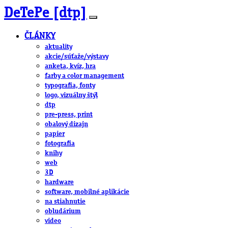
DeTePe [dtp]
ČLÁNKY
aktuality
akcie/súťaže/výstavy
anketa, kvíz, hra
farby a color management
typografia, fonty
logo, vizuálny štýl
dtp
pre-press, print
obalový dizajn
papier
fotografia
knihy
web
3D
hardware
software, mobilné aplikácie
na stiahnutie
obludárium
video