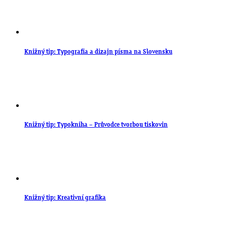
Knižný tip: Typografia a dizajn písma na Slovensku
Knižný tip: Typokniha – Průvodce tvorbou tiskovin
Knižný tip: Kreativní grafika