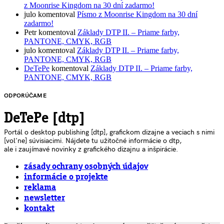
z Moonrise Kingdom na 30 dní zadarmo!
julo
komentoval
Písmo z Moonrise Kingdom na 30 dní
zadarmo!
Petr
komentoval
Základy DTP II. – Priame farby,
PANTONE, CMYK, RGB
julo
komentoval
Základy DTP II. – Priame farby,
PANTONE, CMYK, RGB
DeTePe
komentoval
Základy DTP II. – Priame farby,
PANTONE, CMYK, RGB
ODPORÚČAME
DeTePe [dtp]
Portál o desktop publishing [dtp], grafickom dizajne a veciach s nimi
[voľne] súvisiacimi. Nájdete tu užitočné informácie o dtp,
ale i zaujímavé novinky z grafického dizajnu a inšpirácie.
zásady ochrany osobných údajov
informácie o projekte
reklama
newsletter
kontakt