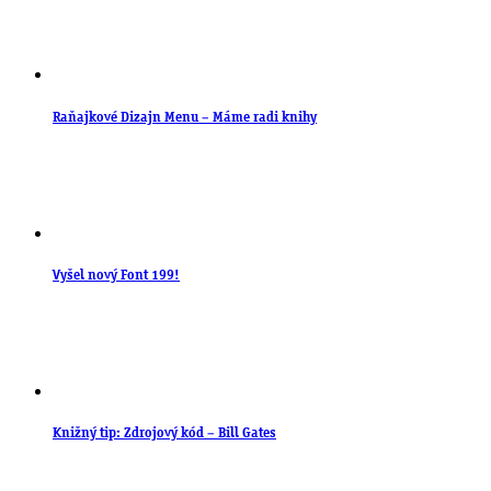
Raňajkové Dizajn Menu – Máme radi knihy
Vyšel nový Font 199!
Knižný tip: Zdrojový kód – Bill Gates