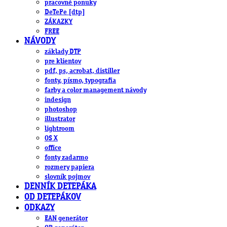
pracovné ponuky
DeTePe [dtp]
ZÁKAZKY
FREE
NÁVODY
základy DTP
pre klientov
pdf, ps, acrobat, distiller
fonty, písmo, typografia
farby a color management návody
indesign
photoshop
illustrator
lightroom
OS X
office
fonty zadarmo
rozmery papiera
slovník pojmov
DENNÍK DETEPÁKA
OD DETEPÁKOV
ODKAZY
EAN generátor