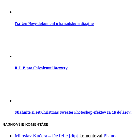
Trailer: Nový dokument o kanadskom dizajne
R. I. P. pro Chiyoizumi Brewery
Stiahnite si set Christmas Sweater Photoshop efektov za 15 dolárov!
NAJNOVŠIE KOMENTÁRE
Miloslav Kučera – DeTePe [dtp]
komentoval
Písmo