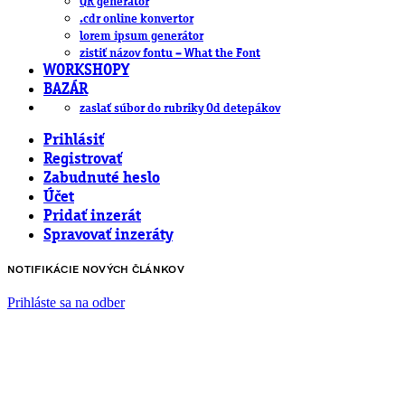
QR generátor
.cdr online konvertor
lorem ipsum generátor
zistiť názov fontu – What the Font
WORKSHOPY
BAZÁR
zaslať súbor do rubriky Od detepákov
Prihlásiť
Registrovať
Zabudnuté heslo
Účet
Pridať inzerát
Spravovať inzeráty
NOTIFIKÁCIE NOVÝCH ČLÁNKOV
Prihláste sa na odber