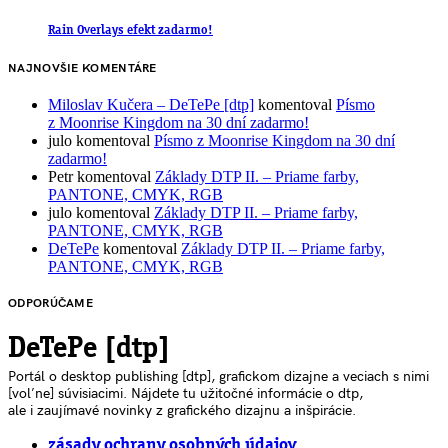
Rain Overlays efekt zadarmo!
NAJNOVŠIE KOMENTÁRE
Miloslav Kučera – DeTePe [dtp]
komentoval
Písmo
z Moonrise Kingdom na 30 dní zadarmo!
julo
komentoval
Písmo z Moonrise Kingdom na 30 dní
zadarmo!
Petr
komentoval
Základy DTP II. – Priame farby,
PANTONE, CMYK, RGB
julo
komentoval
Základy DTP II. – Priame farby,
PANTONE, CMYK, RGB
DeTePe
komentoval
Základy DTP II. – Priame farby,
PANTONE, CMYK, RGB
ODPORÚČAME
DeTePe [dtp]
Portál o desktop publishing [dtp], grafickom dizajne a veciach s nimi
[voľne] súvisiacimi. Nájdete tu užitočné informácie o dtp,
ale i zaujímavé novinky z grafického dizajnu a inšpirácie.
zásady ochrany osobných údajov