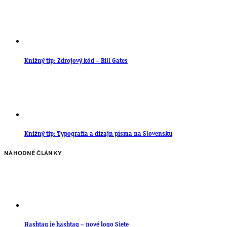
Knižný tip: Zdrojový kód – Bill Gates
Knižný tip: Typografia a dizajn písma na Slovensku
NÁHODNÉ ČLÁNKY
Hashtag je hashtag – nové logo Siete