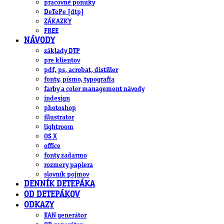
pracovné ponuky
DeTePe [dtp]
ZÁKAZKY
FREE
NÁVODY
základy DTP
pre klientov
pdf, ps, acrobat, distiller
fonty, písmo, typografia
farby a color management návody
indesign
photoshop
illustrator
lightroom
OS X
office
fonty zadarmo
rozmery papiera
slovník pojmov
DENNÍK DETEPÁKA
OD DETEPÁKOV
ODKAZY
EAN generátor