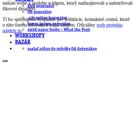
našom webe v podobe widgetu, ktorý nadizajnovali a nabriefovali
EAN generátor
šikovní dizajnéri.
QR generátor
.cdr online konvertor
Tí ho sprístupnili bezplatne pre inštitúcie, kontaktné centrá, ktoré
lorem ipsum generátor
o túto formu informácií majú záujem. Oficiálny
web projektu
zistiť názov fontu – What the Font
nájdete tu
.
WORKSHOPY
BAZÁR
zaslať súbor do rubriky Od detepákov