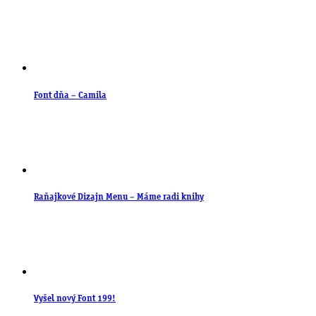
Font dňa – Camila
Raňajkové Dizajn Menu – Máme radi knihy
Vyšel nový Font 199!