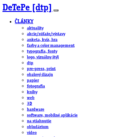
DeTePe [dtp]
ČLÁNKY
aktuality
akcie/súťaže/výstavy
anketa, kvíz, hra
farby a color management
typografia, fonty
logo, vizuálny štýl
dtp
pre-press, print
obalový dizajn
papier
fotografia
knihy
web
3D
hardware
software, mobilné aplikácie
na stiahnutie
obludárium
video