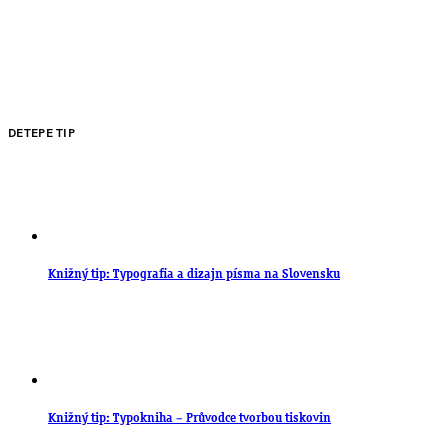
DETEPE TIP
Knižný tip: Typografia a dizajn písma na Slovensku
Knižný tip: Typokniha – Průvodce tvorbou tiskovin