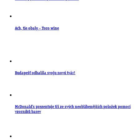
Ach, tie obaly – Toro wine
Budapešť odhalila svoju novú tvár!
McDonald’s prezentuje tři ze svých neoblíbenějších položek pomocí
vzorníků barev