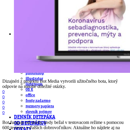
obludárium
video
pracovné ponuky
DeTePe [dtp]
ZÁKAZKY
FREE
NÁVODY
základy DTP
pre klientov
pdf, ps, acrobat, distiller
fonty, písmo, typografia
farby a color management návody
indesign
photoshop
illustrator
Dizajnéri z projektu Bot Media vytvorili užitočného bota, ktorý
lightroom
odpovie na mnohé dôležité otázky.
OS X
0
office
0
fonty zadarmo
0
rozmery papiera
0
slovník pojmov
0
DENNÍK DETEPÁKA
Bot funguje od stredy, kedy bežal v testovacom režime s pomocou
OD DETEPÁKOV
600 testerov a ďalších dobrovoľníkov. Aktuálne ho nájdete aj na
ODKAZY