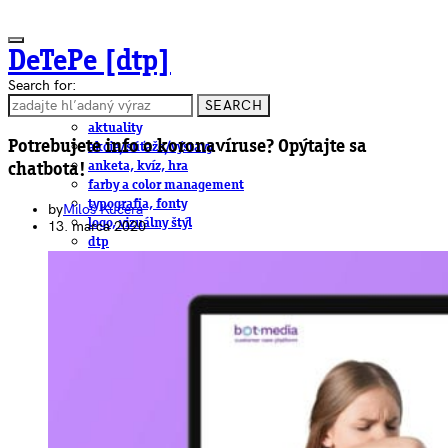
DeTePe [dtp]
Search for:
SEARCH
ČLÁNKY
aktuality
Potrebujete info o koronavíruse? Opýtajte sa
akcie/súťaže/výstavy
anketa, kvíz, hra
chatbota!
farby a color management
typografia, fonty
by
Miloš Kučera
logo, vizuálny štýl
13. marca 2020
dtp
pre-press, print
obalový dizajn
papier
fotografia
knihy
web
3D
hardware
software, mobilné aplikácie
na stiahnutie