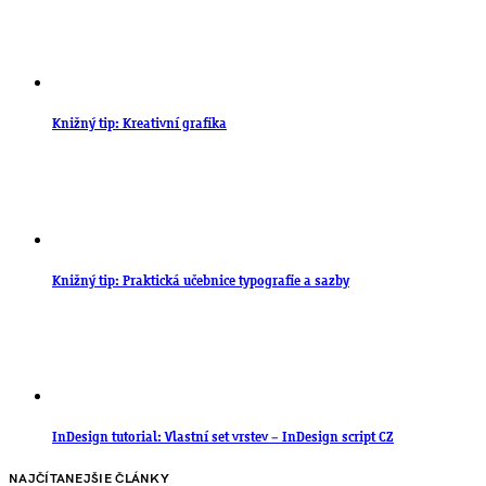
Knižný tip: Kreativní grafika
Knižný tip: Praktická učebnice typografie a sazby
InDesign tutorial: Vlastní set vrstev – InDesign script CZ
NAJČÍTANEJŠIE ČLÁNKY