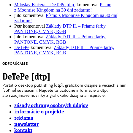
Miloslav Kučera – DeTePe [dtp]
komentoval
Písmo
z Moonrise Kingdom na 30 dní zadarmo!
julo
komentoval
Písmo z Moonrise Kingdom na 30 dní
zadarmo!
Petr
komentoval
Základy DTP II. – Priame farby,
PANTONE, CMYK, RGB
julo
komentoval
Základy DTP II. – Priame farby,
PANTONE, CMYK, RGB
DeTePe
komentoval
Základy DTP II. – Priame farby,
PANTONE, CMYK, RGB
ODPORÚČAME
DeTePe [dtp]
Portál o desktop publishing [dtp], grafickom dizajne a veciach s nimi
[voľne] súvisiacimi. Nájdete tu užitočné informácie o dtp,
ale i zaujímavé novinky z grafického dizajnu a inšpirácie.
zásady ochrany osobných údajov
informácie o projekte
reklama
newsletter
kontakt