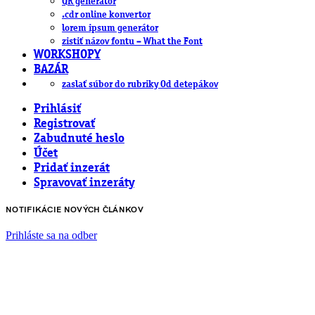
QR generátor
.cdr online konvertor
lorem ipsum generátor
zistiť názov fontu – What the Font
WORKSHOPY
BAZÁR
zaslať súbor do rubriky Od detepákov
Prihlásiť
Registrovať
Zabudnuté heslo
Účet
Pridať inzerát
Spravovať inzeráty
NOTIFIKÁCIE NOVÝCH ČLÁNKOV
Prihláste sa na odber