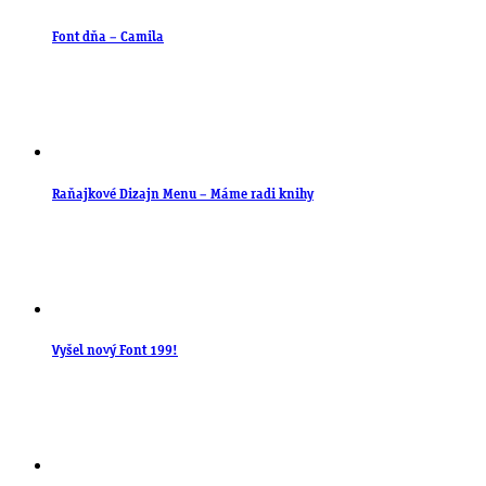
Font dňa – Camila
Raňajkové Dizajn Menu – Máme radi knihy
Vyšel nový Font 199!