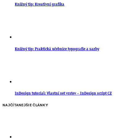
Knižný tip: Kreativní grafika
Knižný tip: Praktická učebnice typografie a sazby
InDesign tutorial: Vlastní set vrstev – InDesign script CZ
NAJČÍTANEJŠIE ČLÁNKY