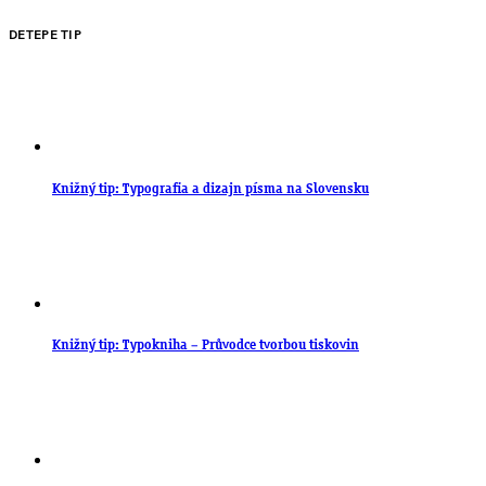
DETEPE TIP
Knižný tip: Typografia a dizajn písma na Slovensku
Knižný tip: Typokniha – Průvodce tvorbou tiskovin