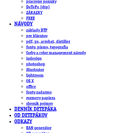
pracovné ponuky
DeTePe [dtp]
ZÁKAZKY
FREE
NÁVODY
základy DTP
pre klientov
pdf, ps, acrobat, distiller
fonty, písmo, typografia
farby a color management návody
indesign
photoshop
illustrator
lightroom
OS X
office
fonty zadarmo
rozmery papiera
slovník pojmov
DENNÍK DETEPÁKA
OD DETEPÁKOV
ODKAZY
EAN generátor