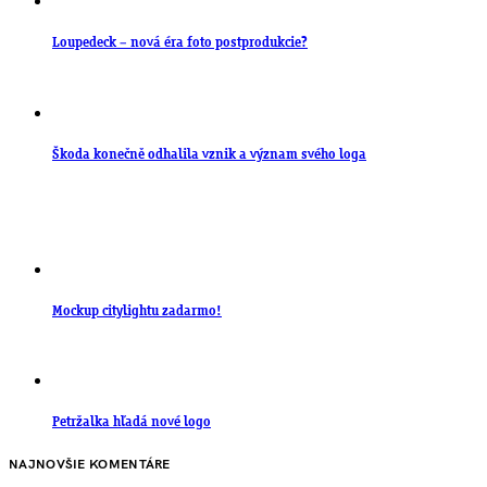
Loupedeck – nová éra foto postprodukcie?
Škoda konečně odhalila vznik a význam svého loga
Mockup citylightu zadarmo!
Petržalka hľadá nové logo
NAJNOVŠIE KOMENTÁRE