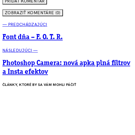
ZOBRAZIŤ KOMENTÁRE (0)
— PREDCHÁDZAJÚCI
Font dňa – F. O. T. R.
NÁSLEDUJÚCI —
Photoshop Camera: nová apka plná filtrov
a Insta efektov
ČLÁNKY, KTORÉ BY SA VÁM MOHLI PÁČIŤ