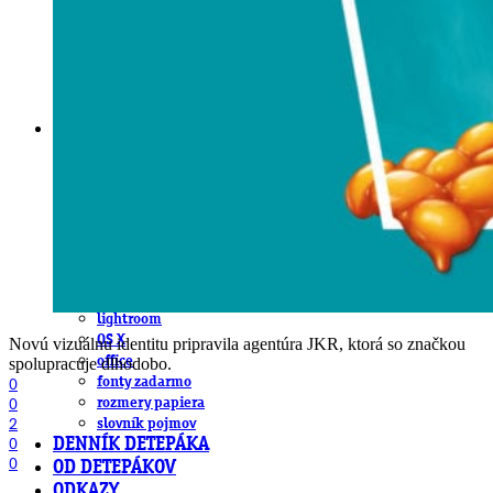
obludárium
video
pracovné ponuky
DeTePe [dtp]
ZÁKAZKY
FREE
NÁVODY
základy DTP
pre klientov
pdf, ps, acrobat, distiller
fonty, písmo, typografia
farby a color management návody
indesign
photoshop
illustrator
lightroom
OS X
Novú vizuálnu identitu pripravila agentúra JKR, ktorá so značkou
office
spolupracuje dlhodobo.
fonty zadarmo
0
0
rozmery papiera
2
slovník pojmov
0
DENNÍK DETEPÁKA
0
OD DETEPÁKOV
ODKAZY