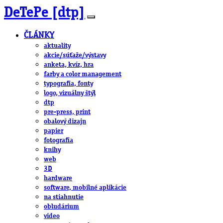
DeTePe [dtp]
ČLÁNKY
aktuality
akcie/súťaže/výstavy
anketa, kvíz, hra
farby a color management
typografia, fonty
logo, vizuálny štýl
dtp
pre-press, print
obalový dizajn
papier
fotografia
knihy
web
3D
hardware
software, mobilné aplikácie
na stiahnutie
obludárium
video