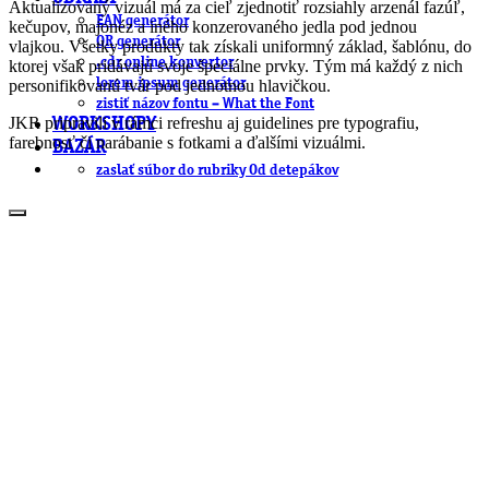
Aktualizovaný vizuál má za cieľ zjednotiť rozsiahly arzenál fazúľ,
EAN generátor
kečupov, majonéz a iného konzerovaného jedla pod jednou
QR generátor
vlajkou. Všetky produkty tak získali uniformný základ, šablónu, do
.cdr online konvertor
ktorej však pridávajú svoje špeciálne prvky. Tým má každý z nich
lorem ipsum generátor
personifikovanú tvár pod jednotnou hlavičkou.
zistiť názov fontu – What the Font
JKR pripravili v rámci refreshu aj guidelines pre typografiu,
WORKSHOPY
farebnosť či narábanie s fotkami a ďalšími vizuálmi.
BAZÁR
zaslať súbor do rubriky Od detepákov