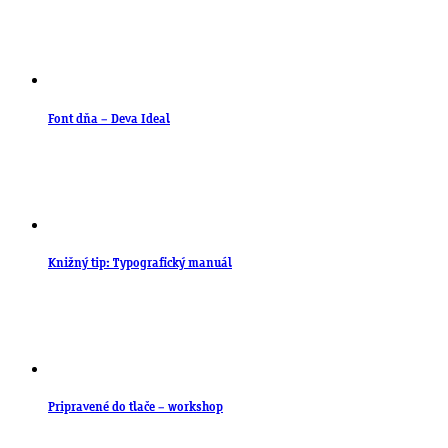
Font dňa – Deva Ideal
Knižný tip: Typografický manuál
Pripravené do tlače – workshop