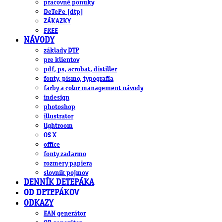
pracovné ponuky
DeTePe [dtp]
ZÁKAZKY
FREE
NÁVODY
základy DTP
pre klientov
pdf, ps, acrobat, distiller
fonty, písmo, typografia
farby a color management návody
indesign
photoshop
illustrator
lightroom
OS X
office
fonty zadarmo
rozmery papiera
slovník pojmov
DENNÍK DETEPÁKA
OD DETEPÁKOV
ODKAZY
EAN generátor