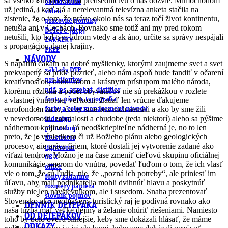
sa všetko Európa vďaka predsedníctvu o nás dozvie. Mimochodom
obludárium
už jediná, i keď zlá a nerelevantná televízna anketa stačila na
video
zistenie, že o tom, že práve okolo nás sa teraz točí život kontinentu,
pracovné ponuky
netušia ani v Čechách. Rovnako sme totiž ani my pred rokom
DeTePe [dtp]
netušili, kto bol tým lídrom vtedy a ak áno, určite sa správy nespájali
ZÁKAZKY
s propagáciou danej krajiny.
FREE
NÁVODY
S napätím čakám na dobré myšlienky, ktorými zaujmeme svet a svet
základy DTP
prekvapený sa príde pozrieť, alebo nám aspoň bude fandiť v očarení
pre klientov
kreatívnosťou, nadhľadom a krásnym prístupom malého národa,
pdf, ps, acrobat, distiller
ktorému rozloha a počet obyvateľov nie sú prekážkou v rozlete
a vlastnej vnútornej veľkosti. Zatiaľ len vrúcne ďakujeme
fonty, písmo, typografia
eurofondom za to, čo by sme bez nich nemali a ako by sme žili
farby a color management návody
v nevedomosti, zaostalosti a chudobe (teda niektorí) alebo sa pýšime
indesign
nádhernou krajinou. Tá neodškriepiteľne nádherná je, no to len
photoshop
preto, že je výsledkom či už Božieho plánu alebo geologických
illustrator
procesov, nie práce firiem, ktoré dostali jej vytvorenie zadané ako
lightroom
víťazi tendrov. Možno je na čase zmeniť cieľovú skupinu oficiálnej
OS X
komunikácie smerom do vnútra, povedať ľuďom o tom, že ich vlasť
office
vie o tom, že sú ľudia, nie, že „pozná ich potreby“, ale priniesť im
fonty zadarmo
úľavu, aby malí podnikatelia mohli dvihnúť hlavu a poskytnúť
rozmery papiera
služby nie len návštevníkom, ale i susedom. Snaha prezentovať
slovník pojmov
Slovensko ako neobjavený turistický raj je podivná rovnako ako
DENNÍK DETEPÁKA
naša túžba mať veľké dejiny a želanie ohúriť riešeniami. Namiesto
OD DETEPÁKOV
toho by bolo oveľa silnejšie, keby sme dokázali hlásať, že máme
ODKAZY