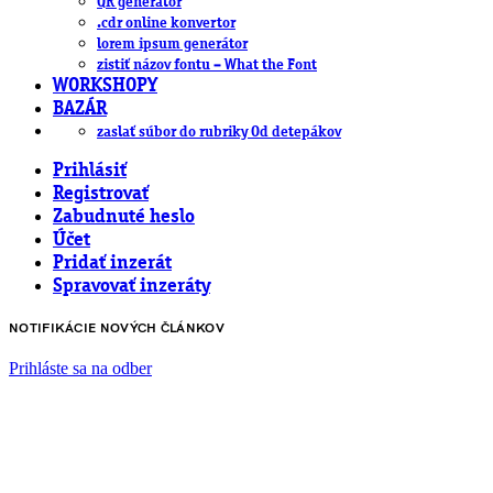
QR generátor
.cdr online konvertor
lorem ipsum generátor
zistiť názov fontu – What the Font
WORKSHOPY
BAZÁR
zaslať súbor do rubriky Od detepákov
Prihlásiť
Registrovať
Zabudnuté heslo
Účet
Pridať inzerát
Spravovať inzeráty
NOTIFIKÁCIE NOVÝCH ČLÁNKOV
Prihláste sa na odber