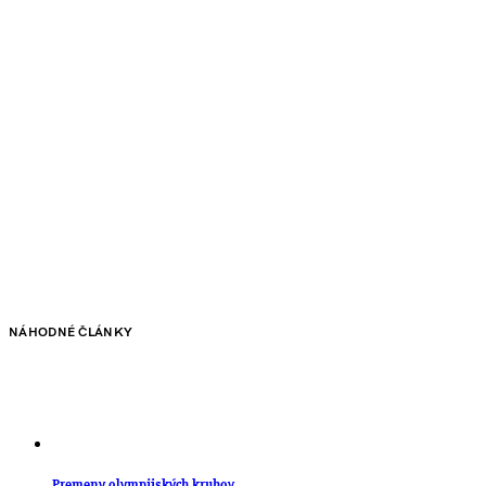
NÁHODNÉ ČLÁNKY
Premeny olympijských kruhov