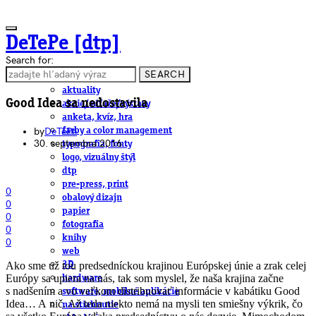
DeTePe [dtp]
Search for:
SEARCH
ČLÁNKY
aktuality
Good Idea sa nedostavila
akcie/súťaže/výstavy
anketa, kvíz, hra
by
DeTePe
farby a color management
30. septembra 2016
typografia, fonty
logo, vizuálny štýl
dtp
pre-press, print
0
obalový dizajn
0
papier
0
fotografia
0
knihy
0
web
Ako sme už tou predsedníckou krajinou Európskej únie a zrak celej
3D
Európy sa upiera na nás, tak som myslel, že naša krajina začne
hardware
s nadšením a vo veľkom distribuovať informácie v kabátiku Good
software, mobilné aplikácie
Idea… A nič. Až teda niekto nemá na mysli ten smiešny výkrik, čo
na stiahnutie