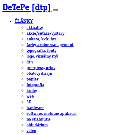
DeTePe [dtp]
ČLÁNKY
aktuality
akcie/súťaže/výstavy
anketa, kvíz, hra
farby a color management
typografia, fonty
logo, vizuálny štýl
dtp
pre-press, print
obalový dizajn
papier
fotografia
knihy
web
3D
hardware
software, mobilné aplikácie
na stiahnutie
obludárium
video