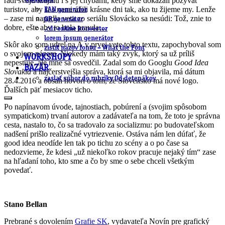
radi svoju krajinu i s jej chybami, keby sme dokázali pozývať
turistov, aby si s nami užili krásne dni tak, ako tu žijeme my. Lenže
EAN generátor
– zase mi napadla veta zo seriálu Slovácko sa nesúdi: Tož, znie to
QR generátor
dobre, ešte aby to bola pravda…
.cdr online konvertor
lorem ipsum generátor
Skôr ako som udrel na A v prvej vete tohto textu, zapochyboval som
zistiť názov fontu – What the Font
o svojom názore. Niekedy mám taký zvyk, ktorý sa už príliš
WORKSHOPY
nepestuje, ale mne sa osvedčil. Zadal som do Googlu
Good Idea
BAZÁR
Slovakia
a najčerstvejšia správa, ktorá sa mi objavila, má dátum
zaslať súbor do rubriky Od detepákov
28.4.2016 a obsah hovorí o tom, že Slovensko má nové logo.
Ďalších päť mesiacov ticho.
Po napínavom úvode, tajnostiach, pobúrení a (svojim spôsobom
sympatickom) trvaní autorov a zadávateľa na tom, že toto je správna
cesta, nastalo to, čo sa tradovalo za socializmu: po budovateľskom
nadšení prišlo realizačné vytriezvenie. Ostáva nám len dúfať, že
good idea neodíde len tak po tichu zo scény a o po čase sa
nedozvieme, že kdesi „už niekoľko rokov pracuje nejaký tím“ zase
na hľadaní toho, kto sme a čo by sme o sebe chceli všetkým
povedať.
Stano Bellan
Prebrané s dovolením
Grafie SK
, vydavateľa Novín pre grafický