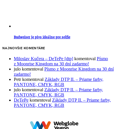
Budweiser je pivo ideálne pre selfie
NAJNOVŠIE KOMENTÁRE
Miloslav Kučera – DeTePe [dtp]
komentoval
Písmo
z Moonrise Kingdom na 30 dní zadarmo!
julo
komentoval
Písmo z Moonrise Kingdom na 30 dní
zadarmo!
Petr
komentoval
Základy DTP II. – Priame farby,
PANTONE, CMYK, RGB
julo
komentoval
Základy DTP II. – Priame farby,
PANTONE, CMYK, RGB
DeTePe
komentoval
Základy DTP II. – Priame farby,
PANTONE, CMYK, RGB