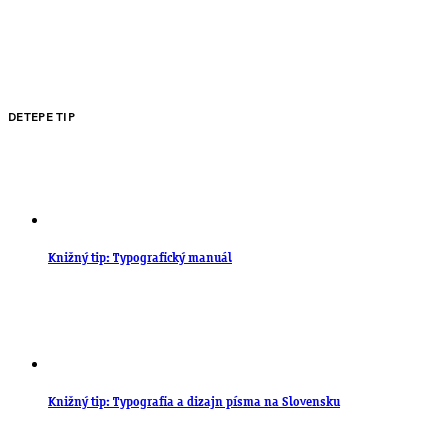
DETEPE TIP
Knižný tip: Typografický manuál
Knižný tip: Typografia a dizajn písma na Slovensku