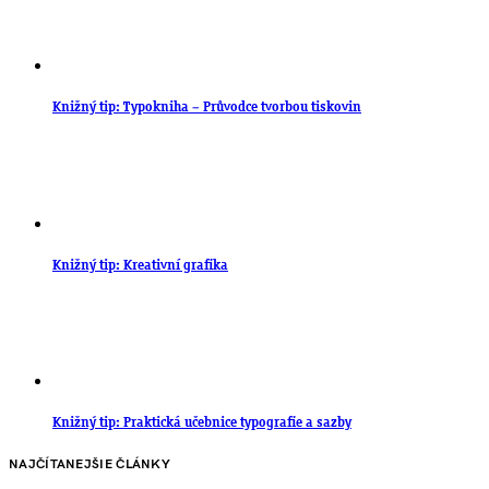
Knižný tip: Typokniha – Průvodce tvorbou tiskovin
Knižný tip: Kreativní grafika
Knižný tip: Praktická učebnice typografie a sazby
NAJČÍTANEJŠIE ČLÁNKY