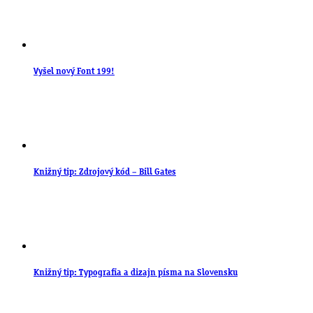
Vyšel nový Font 199!
Knižný tip: Zdrojový kód – Bill Gates
Knižný tip: Typografia a dizajn písma na Slovensku