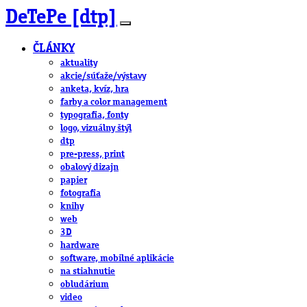
DeTePe [dtp]
ČLÁNKY
aktuality
akcie/súťaže/výstavy
anketa, kvíz, hra
farby a color management
typografia, fonty
logo, vizuálny štýl
dtp
pre-press, print
obalový dizajn
papier
fotografia
knihy
web
3D
hardware
software, mobilné aplikácie
na stiahnutie
obludárium
video