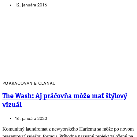
12. januára 2016
POKRAČOVANIE ČLÁNKU
The Wash: Aj práčovňa môže mať štýlový
vizuál
16. januára 2020
Komunitný laundromat z newyorského Harlemu sa môže po novom
prezentovať sviežou formou. Príhodne nazvaný projekt založený na