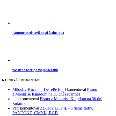
Pantone predstavil novú farbu roka
Twister osviežuje svoju identitu
NAJNOVŠIE KOMENTÁRE
Miloslav Kučera – DeTePe [dtp]
komentoval
Písmo
z Moonrise Kingdom na 30 dní zadarmo!
julo
komentoval
Písmo z Moonrise Kingdom na 30 dní
zadarmo!
Petr
komentoval
Základy DTP II. – Priame farby,
PANTONE, CMYK, RGB