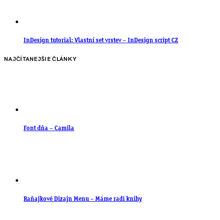
InDesign tutorial: Vlastní set vrstev – InDesign script CZ
NAJČÍTANEJŠIE ČLÁNKY
Font dňa – Camila
Raňajkové Dizajn Menu – Máme radi knihy