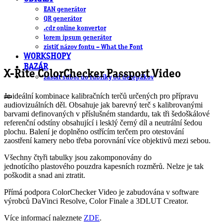
EAN generátor
QR generátor
.cdr online konvertor
lorem ipsum generátor
zistiť názov fontu – What the Font
WORKSHOPY
BAZÁR
X-Rite ColorChecker Passport Video
zaslať súbor do rubriky Od detepákov
Je ideální kombinace kalibračních terčů určených pro přípravu
audiovizuálních děl. Obsahuje jak barevný terč s kalibrovanými
barvami definovaných v příslušném standardu, tak tři šedoškálové
referenční odstíny obsahující i lesklý černý díl a neutrální šedou
plochu. Balení je doplněno ostřícím terčem pro otestování
zaostření kamery nebo třeba porovnání více objektivů mezi sebou.
Všechny čtyři tabulky jsou zakomponovány do
jednotícího plastového pouzdra kapesních rozměrů. Nelze je tak
poškodit a snad ani ztratit.
Přímá podpora ColorChecker Video je zabudována v software
výrobců DaVinci Resolve, Color Finale a 3DLUT Creator.
Více informací naleznete
ZDE
.