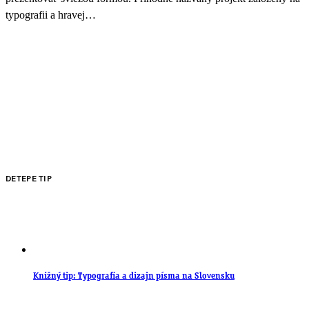
typografii a hravej…
DETEPE TIP
Knižný tip: Typografia a dizajn písma na Slovensku