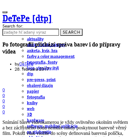
DeTePe [dtp]
Search for:
SEARCH
ČLÁNKY
aktuality
Po fotografii přichází správa barev i do přípravy
akcie/súťaže/výstavy
anketa, kvíz, hra
videa
farby a color management
typografia, fonty
by
DeTePe
logo, vizuálny štýl
28. februára 2017
dtp
pre-press, print
obalový dizajn
0
papier
0
fotografia
0
knihy
0
web
0
3D
hardware
Snímání barev videokamerou je vždy ovlivněno okolním světlem
software, mobilné aplikácie
a bez záchytného bodu nemůže nikdy poskytnout barevně věrný
na stiahnutie
film. Pokud však vložíte do scény definovaná barevná políčka,