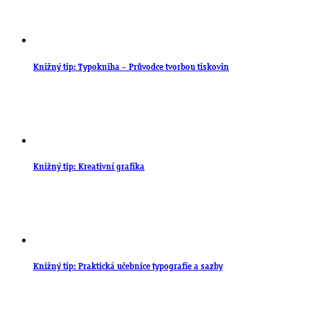
Knižný tip: Typokniha – Průvodce tvorbou tiskovin
Knižný tip: Kreativní grafika
Knižný tip: Praktická učebnice typografie a sazby