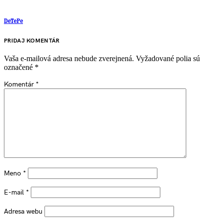
DeTePe
PRIDAJ KOMENTÁR
Vaša e-mailová adresa nebude zverejnená.
Vyžadované polia sú
označené
*
Komentár
*
Meno
*
E-mail
*
Adresa webu