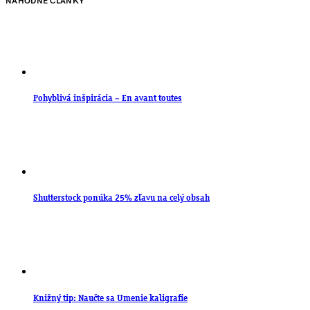
NÁHODNÉ ČLÁNKY
Pohyblivá inšpirácia – En avant toutes
Shutterstock ponúka 25% zľavu na celý obsah
Knižný tip: Naučte sa Umenie kaligrafie