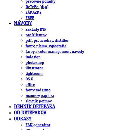
pracovné ponuky
DeTePe [dtp]
ZÁKAZKY
FREE
NÁVODY
základy DTP
pre klientov
pdf, ps, acrobat, distiller
fonty, písmo, typografia
farby a color management návody
indesign
photoshop
illustrator
lightroom
OS X
office
fonty zadarmo
rozmery papiera
slovník pojmov
DENNÍK DETEPÁKA
OD DETEPÁKOV
ODKAZY
EAN generátor