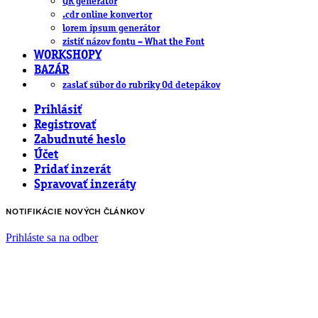
QR generátor
.cdr online konvertor
lorem ipsum generátor
zistiť názov fontu – What the Font
WORKSHOPY
BAZÁR
zaslať súbor do rubriky Od detepákov
Prihlásiť
Registrovať
Zabudnuté heslo
Účet
Pridať inzerát
Spravovať inzeráty
NOTIFIKÁCIE NOVÝCH ČLÁNKOV
Prihláste sa na odber