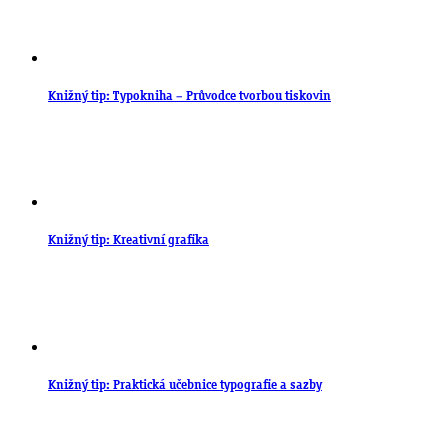
Knižný tip: Typokniha – Průvodce tvorbou tiskovin
Knižný tip: Kreativní grafika
Knižný tip: Praktická učebnice typografie a sazby