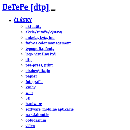
DeTePe [dtp]
ČLÁNKY
aktuality
akcie/súťaže/výstavy
anketa, kvíz, hra
farby a color management
typografia, fonty
logo, vizuálny štýl
dtp
pre-press, print
obalový dizajn
papier
fotografia
knihy
web
3D
hardware
software, mobilné aplikácie
na stiahnutie
obludárium
video