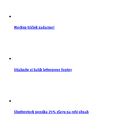
Mockup tričiek zadarmo!
Stiahnite si balík letterpress fontov
Shutterstock ponúka 25% zľavu na celý obsah