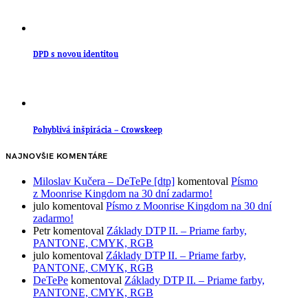
DPD s novou identitou
Pohyblivá inšpirácia – Crowskeep
NAJNOVŠIE KOMENTÁRE
Miloslav Kučera – DeTePe [dtp]
komentoval
Písmo
z Moonrise Kingdom na 30 dní zadarmo!
julo
komentoval
Písmo z Moonrise Kingdom na 30 dní
zadarmo!
Petr
komentoval
Základy DTP II. – Priame farby,
PANTONE, CMYK, RGB
julo
komentoval
Základy DTP II. – Priame farby,
PANTONE, CMYK, RGB
DeTePe
komentoval
Základy DTP II. – Priame farby,
PANTONE, CMYK, RGB