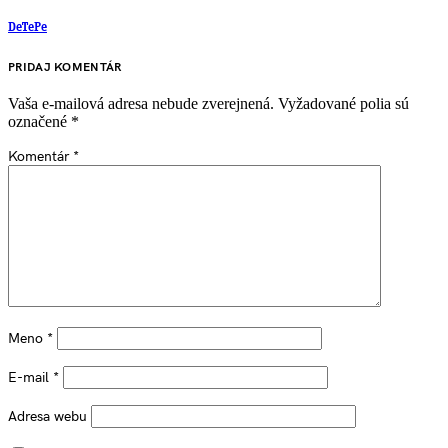
DeTePe
PRIDAJ KOMENTÁR
Vaša e-mailová adresa nebude zverejnená.
Vyžadované polia sú
označené
*
Komentár
*
Meno
*
E-mail
*
Adresa webu