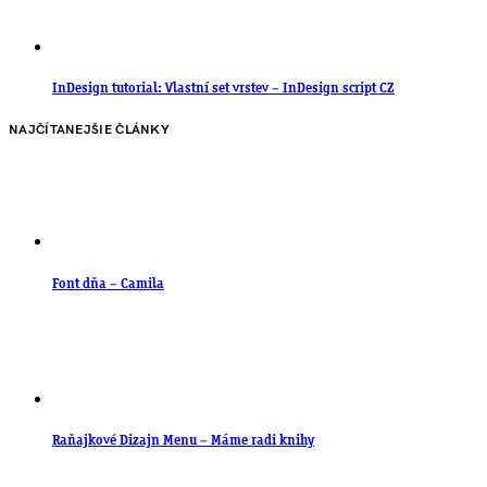
InDesign tutorial: Vlastní set vrstev – InDesign script CZ
NAJČÍTANEJŠIE ČLÁNKY
Font dňa – Camila
Raňajkové Dizajn Menu – Máme radi knihy