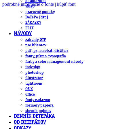
obludárium
podrobné informácie o fonte | kúpiť font
video
pracovné ponuky
DeTePe [dtp]
ZÁKAZKY
FREE
NÁVODY
základy DTP
pre klientov
pdf, ps, acrobat, distiller
fonty, písmo, typografia
farby a color management návody
indesign
photoshop
illustrator
lightroom
OS X
office
fonty zadarmo
rozmery papiera
slovník pojmov
DENNÍK DETEPÁKA
OD DETEPÁKOV
ODKAZY