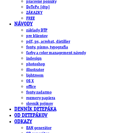
pracovné ponuky
DeTePe [dtp]
ZÁKAZKY
FREE
NÁVODY
základy DTP
pre klientov
pdf, ps, acrobat, distiller
fonty, písmo, typografia
farby a color management návody
indesign
photoshop
illustrator
lightroom
OS X
office
fonty zadarmo
rozmery papiera
slovník pojmov
DENNÍK DETEPÁKA
OD DETEPÁKOV
ODKAZY
EAN generátor