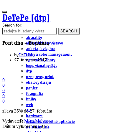
DeTePe [dtp]
Search for:
SEARCH
ČLÁNKY
aktuality
Font dňa – Boutiera
akcie/súťaže/výstavy
anketa, kvíz, hra
by
DeTePe
farby a color management
27. februára 2017
typografia, fonty
logo, vizuálny štýl
dtp
pre-press, print
0
obalový dizajn
0
papier
0
fotografia
0
knihy
0
web
zľava 35% do 27. februára
3D
hardware
Vydavateľ:
Mika Melvas
software, mobilné aplikácie
Dátum vytvorenia: 2017
na stiahnutie