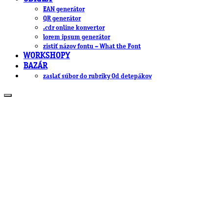
EAN generátor
QR generátor
.cdr online konvertor
lorem ipsum generátor
zistiť názov fontu – What the Font
WORKSHOPY
BAZÁR
zaslať súbor do rubriky Od detepákov