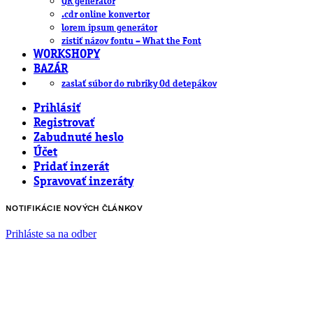
QR generátor
.cdr online konvertor
lorem ipsum generátor
zistiť názov fontu – What the Font
WORKSHOPY
BAZÁR
zaslať súbor do rubriky Od detepákov
Prihlásiť
Registrovať
Zabudnuté heslo
Účet
Pridať inzerát
Spravovať inzeráty
NOTIFIKÁCIE NOVÝCH ČLÁNKOV
Prihláste sa na odber