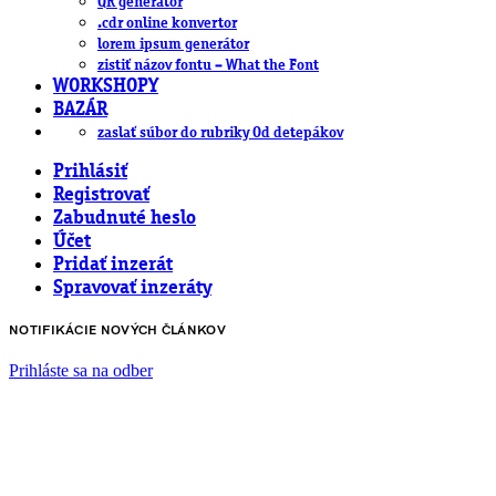
QR generátor
.cdr online konvertor
lorem ipsum generátor
zistiť názov fontu – What the Font
WORKSHOPY
BAZÁR
zaslať súbor do rubriky Od detepákov
Prihlásiť
Registrovať
Zabudnuté heslo
Účet
Pridať inzerát
Spravovať inzeráty
NOTIFIKÁCIE NOVÝCH ČLÁNKOV
Prihláste sa na odber