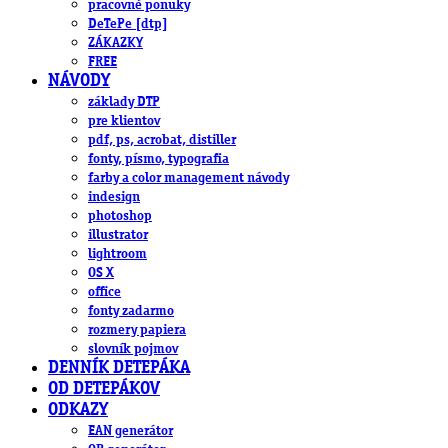
pracovné ponuky
DeTePe [dtp]
ZÁKAZKY
FREE
NÁVODY
základy DTP
pre klientov
pdf, ps, acrobat, distiller
fonty, písmo, typografia
farby a color management návody
indesign
photoshop
illustrator
lightroom
OS X
office
fonty zadarmo
rozmery papiera
slovník pojmov
DENNÍK DETEPÁKA
OD DETEPÁKOV
ODKAZY
EAN generátor