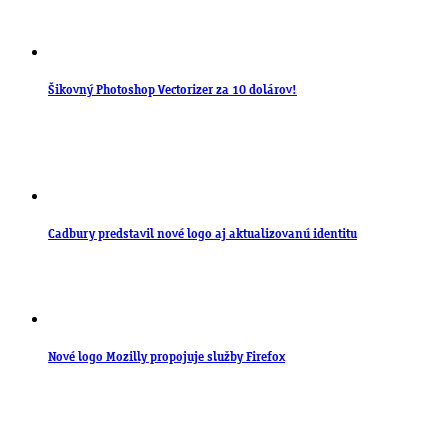
Šikovný Photoshop Vectorizer za 10 dolárov!
Cadbury predstavil nové logo aj aktualizovanú identitu
Nové logo Mozilly propojuje služby Firefox