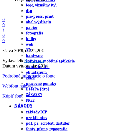
logo, vizuálny štýl
dtp
pre-press, print
0
obalový dizajn
0
papier
1
fotografia
0
knihy
0
web
zľava 30%, od 25,20€
3D
hardware
Vydavateľ:
Resistenza
software, mobilné aplikácie
Dátum vytvorenia: 2014
na stiahnutie
obludárium
Podrobné informácie o fonte
video
pracovné ponuky
Webfont náhľad
DeTePe [dtp]
ZÁKAZKY
Kúpiť font
FREE
NÁVODY
základy DTP
pre klientov
pdf, ps, acrobat, distiller
fonty, písmo, typografia