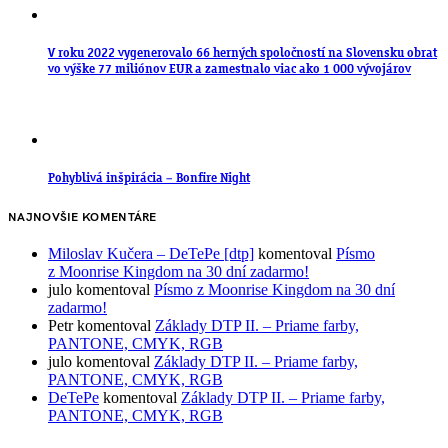
V roku 2022 vygenerovalo 66 herných spoločností na Slovensku obrat
vo výške 77 miliónov EUR a zamestnalo viac ako 1 000 vývojárov
Pohyblivá inšpirácia – Bonfire Night
NAJNOVŠIE KOMENTÁRE
Miloslav Kučera – DeTePe [dtp]
komentoval
Písmo
z Moonrise Kingdom na 30 dní zadarmo!
julo
komentoval
Písmo z Moonrise Kingdom na 30 dní
zadarmo!
Petr
komentoval
Základy DTP II. – Priame farby,
PANTONE, CMYK, RGB
julo
komentoval
Základy DTP II. – Priame farby,
PANTONE, CMYK, RGB
DeTePe
komentoval
Základy DTP II. – Priame farby,
PANTONE, CMYK, RGB