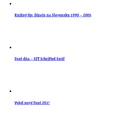
Knižný tip: Dizajn na Slovensku 1990 – 2005
Font dňa – SFT Schrifted Serif
Vyšel nový Font 201!