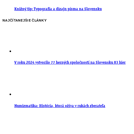
Knižný tip: Typografia a dizajn písma na Slovensku
NAJČÍTANEJŠIE ČLÁNKY
V roku 2024 vytvorilo 77 herných spoločností na Slovensku 83 hier
Numizmatika: História, ktorá ožíva v rukách zberateľa