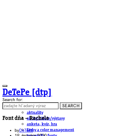
DeTePe [dtp]
Search for:
SEARCH
ČLÁNKY
aktuality
Font dňa – Rachele
akcie/súťaže/výstavy
anketa, kvíz, hra
by
DeTePe
farby a color management
19. januára 2020
typografia, fonty