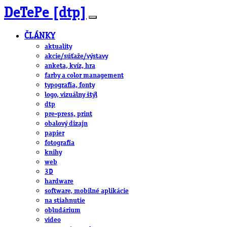
DeTePe [dtp]
ČLÁNKY
aktuality
akcie/súťaže/výstavy
anketa, kvíz, hra
farby a color management
typografia, fonty
logo, vizuálny štýl
dtp
pre-press, print
obalový dizajn
papier
fotografia
knihy
web
3D
hardware
software, mobilné aplikácie
na stiahnutie
obludárium
video