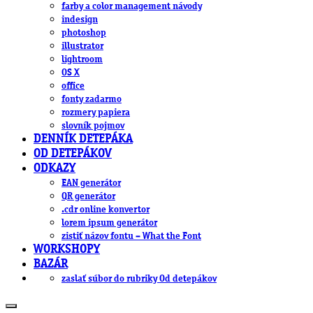
farby a color management návody
indesign
photoshop
illustrator
lightroom
OS X
office
fonty zadarmo
rozmery papiera
slovník pojmov
DENNÍK DETEPÁKA
OD DETEPÁKOV
ODKAZY
EAN generátor
QR generátor
.cdr online konvertor
lorem ipsum generátor
zistiť názov fontu – What the Font
WORKSHOPY
BAZÁR
zaslať súbor do rubriky Od detepákov