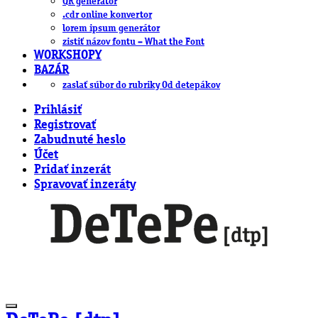
QR generátor
.cdr online konvertor
lorem ipsum generátor
zistiť názov fontu – What the Font
WORKSHOPY
BAZÁR
zaslať súbor do rubriky Od detepákov
Prihlásiť
Registrovať
Zabudnuté heslo
Účet
Pridať inzerát
Spravovať inzeráty