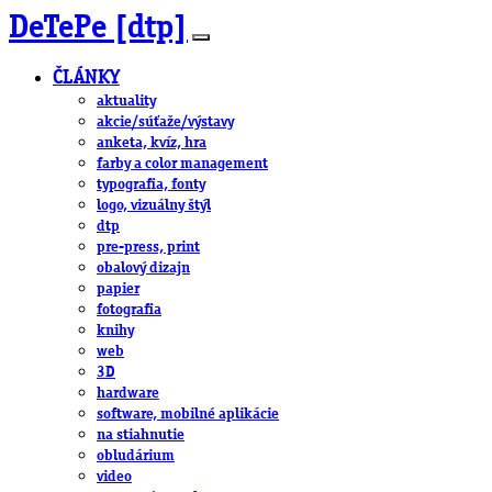
DeTePe [dtp]
ČLÁNKY
aktuality
akcie/súťaže/výstavy
anketa, kvíz, hra
farby a color management
typografia, fonty
logo, vizuálny štýl
dtp
pre-press, print
obalový dizajn
papier
fotografia
knihy
web
3D
hardware
software, mobilné aplikácie
na stiahnutie
obludárium
video