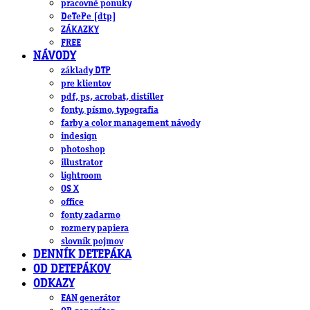
pracovné ponuky
DeTePe [dtp]
ZÁKAZKY
FREE
NÁVODY
základy DTP
pre klientov
pdf, ps, acrobat, distiller
fonty, písmo, typografia
farby a color management návody
indesign
photoshop
illustrator
lightroom
OS X
office
fonty zadarmo
rozmery papiera
slovník pojmov
DENNÍK DETEPÁKA
OD DETEPÁKOV
ODKAZY
EAN generátor