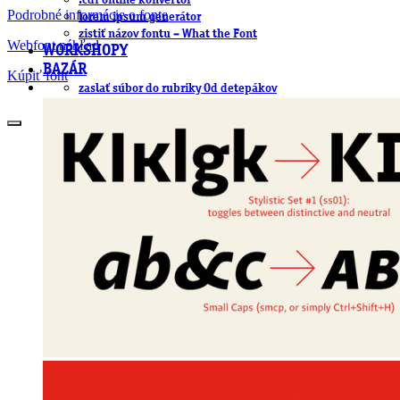
.cdr online konvertor
Podrobné informácie o fonte
lorem ipsum generátor
zistiť názov fontu – What the Font
Webfont náhľad
WORKSHOPY
BAZÁR
Kúpiť font
zaslať súbor do rubriky Od detepákov