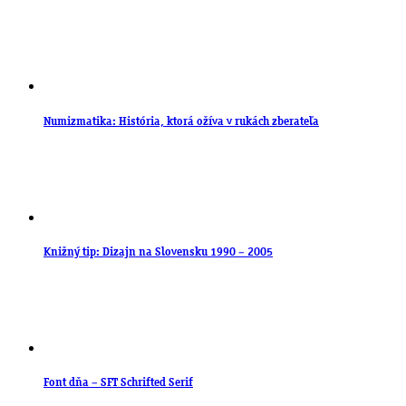
Numizmatika: História, ktorá ožíva v rukách zberateľa
Knižný tip: Dizajn na Slovensku 1990 – 2005
Font dňa – SFT Schrifted Serif