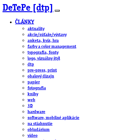
DeTePe [dtp]
ČLÁNKY
aktuality
akcie/súťaže/výstavy
anketa, kvíz, hra
farby a color management
typografia, fonty
logo, vizuálny štýl
dtp
pre-press, print
obalový dizajn
papier
fotografia
knihy
web
3D
hardware
software, mobilné aplikácie
na stiahnutie
obludárium
video