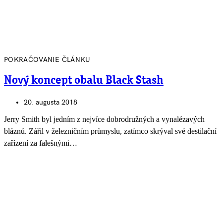
POKRAČOVANIE ČLÁNKU
Nový koncept obalu Black Stash
20. augusta 2018
Jerry Smith byl jedním z nejvíce dobrodružných a vynalézavých
bláznů. Zářil v železničním průmyslu, zatímco skrýval své destilační
zařízení za falešnými…