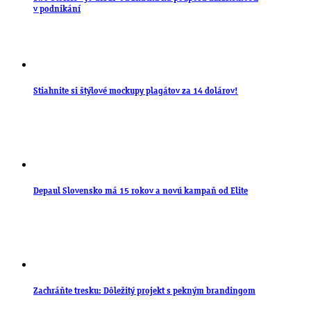
v podnikání
Stiahnite si štýlové mockupy plagátov za 14 dolárov!
Depaul Slovensko má 15 rokov a novú kampaň od Elite
Zachráňte tresku: Dôležitý projekt s pekným brandingom