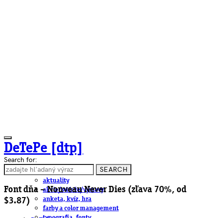
DeTePe [dtp]
Search for:
SEARCH
ČLÁNKY
aktuality
Font dňa – Nouveau Never Dies (zľava 70%, od
akcie/súťaže/výstavy
anketa, kvíz, hra
$3.87)
farby a color management
typografia, fonty