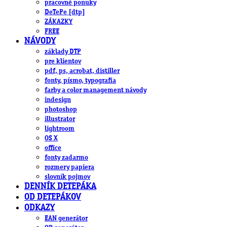
pracovné ponuky
DeTePe [dtp]
ZÁKAZKY
FREE
NÁVODY
základy DTP
pre klientov
pdf, ps, acrobat, distiller
fonty, písmo, typografia
farby a color management návody
indesign
photoshop
illustrator
lightroom
OS X
office
fonty zadarmo
rozmery papiera
slovník pojmov
DENNÍK DETEPÁKA
OD DETEPÁKOV
ODKAZY
EAN generátor