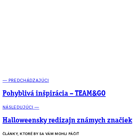
— PREDCHÁDZAJÚCI
Pohyblivá inšpirácia – TEAM&GO
NÁSLEDUJÚCI —
Halloweensky redizajn známych značiek
ČLÁNKY, KTORÉ BY SA VÁM MOHLI PÁČIŤ