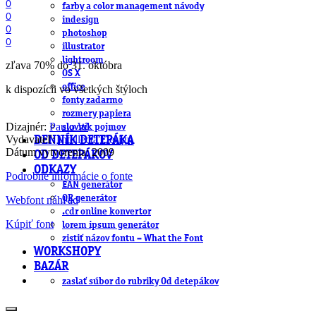
0
farby a color management návody
0
indesign
0
photoshop
0
illustrator
lightroom
zľava 70% do 31. októbra
OS X
office
k dispozícii vo všetkých štýloch
fonty zadarmo
rozmery papiera
Dizajnér:
Paulo W
slovník pojmov
Vydavateľ:
Intellecta Design
DENNÍK DETEPÁKA
Dátum vytvorenia: 2009
OD DETEPÁKOV
ODKAZY
Podrobné informácie o fonte
EAN generátor
QR generátor
Webfont náhľad
.cdr online konvertor
Kúpiť font
lorem ipsum generátor
zistiť názov fontu – What the Font
WORKSHOPY
BAZÁR
zaslať súbor do rubriky Od detepákov