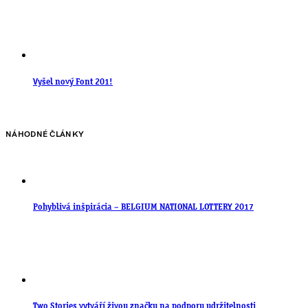
Vyšel nový Font 201!
NÁHODNÉ ČLÁNKY
Pohyblivá inšpirácia – BELGIUM NATIONAL LOTTERY 2017
Two Stories vytváří živou značku na podporu udržitelnosti