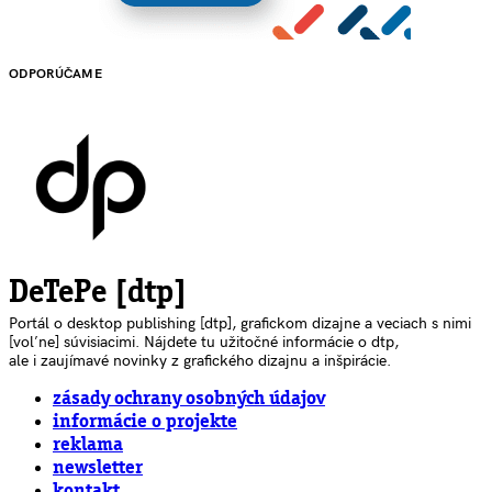
ODPORÚČAME
DeTePe [dtp]
Portál o desktop publishing [dtp], grafickom dizajne a veciach s nimi
[voľne] súvisiacimi. Nájdete tu užitočné informácie o dtp,
ale i zaujímavé novinky z grafického dizajnu a inšpirácie.
zásady ochrany osobných údajov
informácie o projekte
reklama
newsletter
kontakt