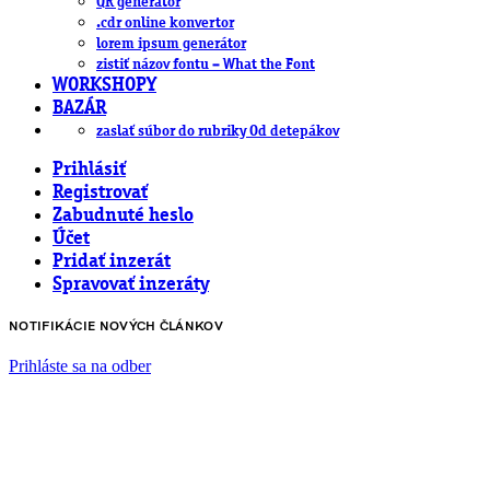
QR generátor
.cdr online konvertor
lorem ipsum generátor
zistiť názov fontu – What the Font
WORKSHOPY
BAZÁR
zaslať súbor do rubriky Od detepákov
Prihlásiť
Registrovať
Zabudnuté heslo
Účet
Pridať inzerát
Spravovať inzeráty
NOTIFIKÁCIE NOVÝCH ČLÁNKOV
Prihláste sa na odber