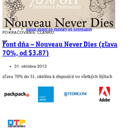
.cdr online konvertor
lorem ipsum generátor
zistiť názov fontu – What the Font
WORKSHOPY
BAZÁR
zaslať súbor do rubriky Od detepákov
POKRAČOVANIE ČLÁNKU
Font dňa – Nouveau Never Dies (zľava
70%, od $3.87)
31. októbra 2013
zľava 70% do 31. októbra k dispozícii vo všetkých štýloch