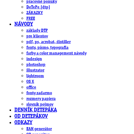
pracovné ponuky
DeTePe [dtp]
ZÁKAZKY
FREE
NÁVODY
základy DTP
pre klientov
pdf, ps, acrobat, distiller
fonty, písmo, typografia
farby a color management návody
indesign
photoshop
illustrator
lightroom
OS X
office
fonty zadarmo
rozmery papiera
slovník pojmov
DENNÍK DETEPÁKA
OD DETEPÁKOV
ODKAZY
EAN generátor