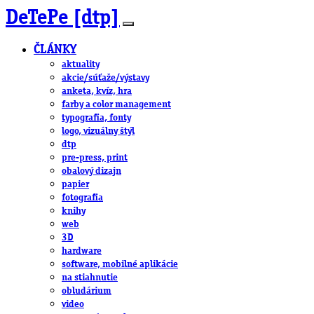
DeTePe [dtp]
ČLÁNKY
aktuality
akcie/súťaže/výstavy
anketa, kvíz, hra
farby a color management
typografia, fonty
logo, vizuálny štýl
dtp
pre-press, print
obalový dizajn
papier
fotografia
knihy
web
3D
hardware
software, mobilné aplikácie
na stiahnutie
obludárium
video