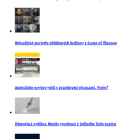
Netradičné portréty obľúbených hrdinov z Game of Thrones
Austrálske noviny vyšli s prázdnymi stranami. Prečo?
Důmyslná svítilna Nendo vyrobená z jediného listu papíru