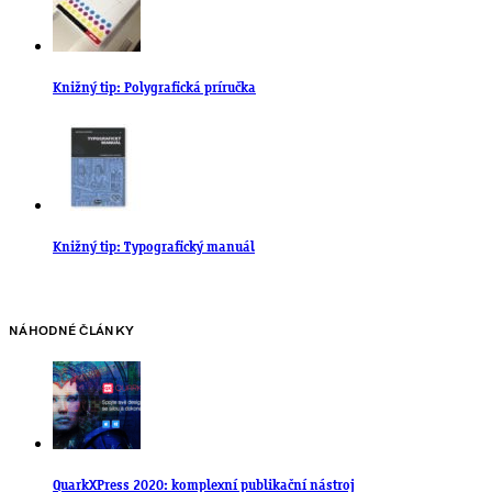
Knižný tip: Polygrafická príručka
Knižný tip: Typografický manuál
NÁHODNÉ ČLÁNKY
QuarkXPress 2020: komplexní publikační nástroj