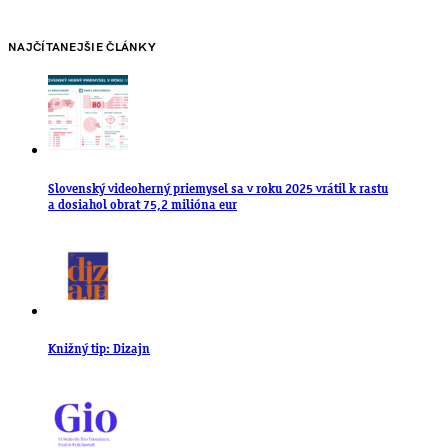
NAJČÍTANEJŠIE ČLÁNKY
Slovenský videoherný priemysel sa v roku 2025 vrátil k rastu
a dosiahol obrat 75,2 milióna eur
Knižný tip: Dizajn