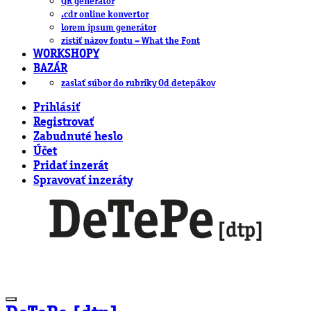
QR generátor
.cdr online konvertor
lorem ipsum generátor
zistiť názov fontu – What the Font
WORKSHOPY
BAZÁR
zaslať súbor do rubriky Od detepákov
Prihlásiť
Registrovať
Zabudnuté heslo
Účet
Pridať inzerát
Spravovať inzeráty