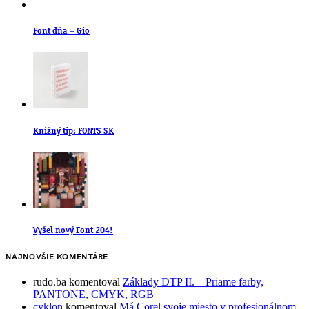
Font dňa – Gio
Knižný tip: FONTS SK
Vyšel nový Font 204!
NAJNOVŠIE KOMENTÁRE
rudo.ba
komentoval
Základy DTP II. – Priame farby,
PANTONE, CMYK, RGB
cyklon
komentoval
Má Corel svoje miesto v profesionálnom