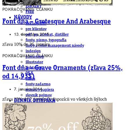
DeTePe [dtp]
ZÁKAZKY
POKRAČOVANIE ČLÁNKU
FREE
NÁVODY
Font dňa – Grotesque And Arabesque
základy DTP
pre klientov
13. decembra 2015
pdf, ps, acrobat, distiller
fonty, písmo, typografia
zľava 10% do 26. januára
farby a color management návody
indesign
POKRAČOVANIE ČLÁNKU
photoshop
illustrator
Font dňa – Grave Ornaments (zľava 25%,
lightroom
OS X
od 14,93$)
office
fonty zadarmo
7. januára 2014
rozmery papiera
slovník pojmov
zľava 25% do 7. januára k dispozícii vo všetkých štýloch
DENNÍK DETEPÁKA
OD DETEPÁKOV
ODKAZY
EAN generátor
QR generátor