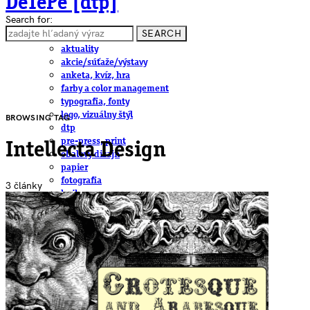
DeTePe [dtp]
Search for:
SEARCH
ČLÁNKY
aktuality
akcie/súťaže/výstavy
anketa, kvíz, hra
farby a color management
typografia, fonty
logo, vizuálny štýl
BROWSING TAG
dtp
pre-press, print
Intellecta Design
obalový dizajn
papier
fotografia
3 články
knihy
web
3D
hardware
software, mobilné aplikácie
na stiahnutie
obludárium
video
pracovné ponuky