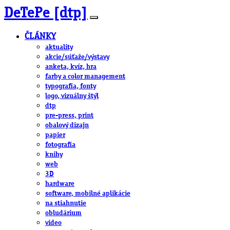
DeTePe [dtp]
ČLÁNKY
aktuality
akcie/súťaže/výstavy
anketa, kvíz, hra
farby a color management
typografia, fonty
logo, vizuálny štýl
dtp
pre-press, print
obalový dizajn
papier
fotografia
knihy
web
3D
hardware
software, mobilné aplikácie
na stiahnutie
obludárium
video