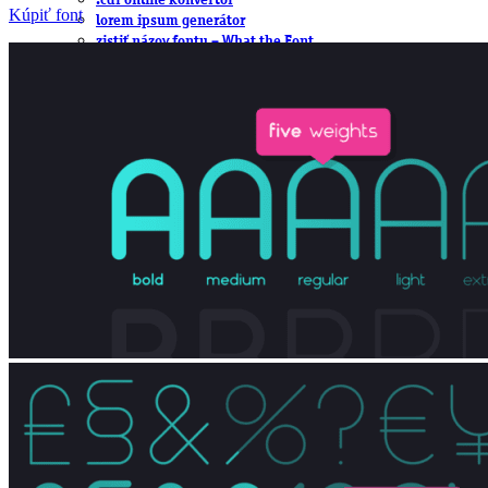
.cdr online konvertor
Kúpiť font
lorem ipsum generátor
zistiť názov fontu – What the Font
WORKSHOPY
BAZÁR
zaslať súbor do rubriky Od detepákov