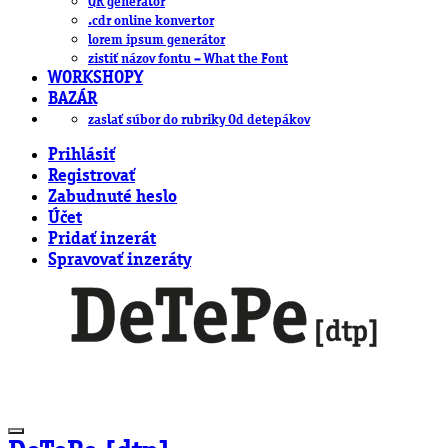
QR generátor
.cdr online konvertor
lorem ipsum generátor
zistiť názov fontu – What the Font
WORKSHOPY
BAZÁR
zaslať súbor do rubriky Od detepákov
Prihlásiť
Registrovať
Zabudnuté heslo
Účet
Pridať inzerát
Spravovať inzeráty