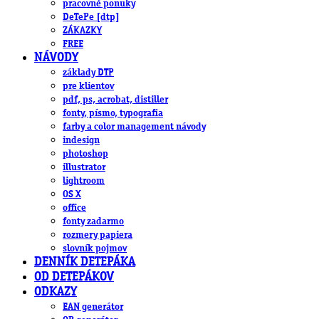
pracovné ponuky
DeTePe [dtp]
ZÁKAZKY
FREE
NÁVODY
základy DTP
pre klientov
pdf, ps, acrobat, distiller
fonty, písmo, typografia
farby a color management návody
indesign
photoshop
illustrator
lightroom
OS X
office
fonty zadarmo
rozmery papiera
slovník pojmov
DENNÍK DETEPÁKA
OD DETEPÁKOV
ODKAZY
EAN generátor