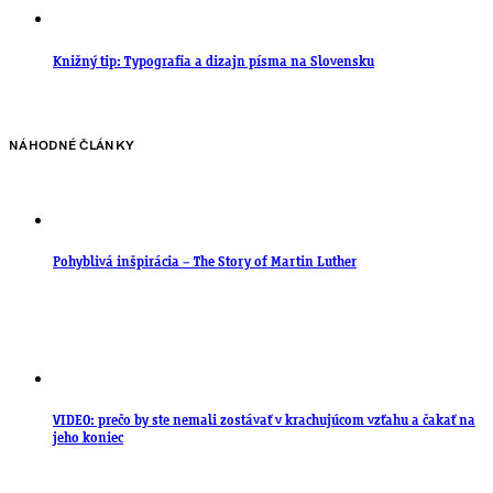
Knižný tip: Typografia a dizajn písma na Slovensku
NÁHODNÉ ČLÁNKY
Pohyblivá inšpirácia – The Story of Martin Luther
VIDEO: prečo by ste nemali zostávať v krachujúcom vzťahu a čakať na
jeho koniec