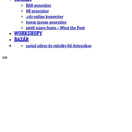
EAN generátor
QR generátor
.cdr online konvertor
lorem ipsum generátor
zistiť názov fontu – What the Font
WORKSHOPY
BAZÁR
zaslať súbor do rubriky Od detepákov