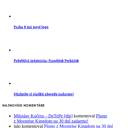
Praha 8 má nové logo
Pohyblivá inšpirácia: František Pecháček
Stiahnite si sladkú abecedu zadarmo!
NAJNOVŠIE KOMENTÁRE
Miloslav Kučera – DeTePe [dtp]
komentoval
Písmo
z Moonrise Kingdom na 30 dní zadarmo!
julo
komentoval
Písmo z Moonrise Kingdom na 30 dní