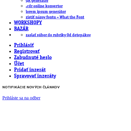
QR generátor
.cdr online konvertor
lorem ipsum generátor
zistiť názov fontu – What the Font
WORKSHOPY
BAZÁR
zaslať súbor do rubriky Od detepákov
Prihlásiť
Registrovať
Zabudnuté heslo
Účet
Pridať inzerát
Spravovať inzeráty
NOTIFIKÁCIE NOVÝCH ČLÁNKOV
Prihláste sa na odber