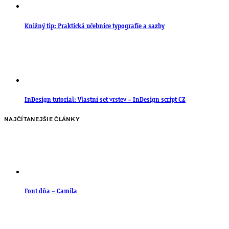
Knižný tip: Praktická učebnice typografie a sazby
InDesign tutorial: Vlastní set vrstev – InDesign script CZ
NAJČÍTANEJŠIE ČLÁNKY
Font dňa – Camila