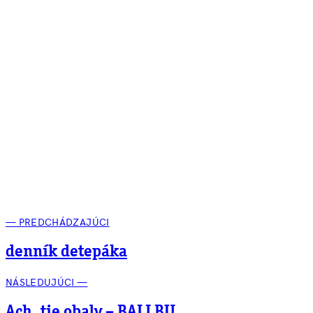
— PREDCHÁDZAJÚCI
denník detepáka
NÁSLEDUJÚCI —
Ach, tie obaly – BALI BU