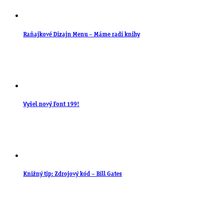
Raňajkové Dizajn Menu – Máme radi knihy
Vyšel nový Font 199!
Knižný tip: Zdrojový kód – Bill Gates