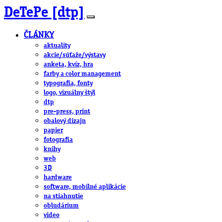
DeTePe [dtp]
ČLÁNKY
aktuality
akcie/súťaže/výstavy
anketa, kvíz, hra
farby a color management
typografia, fonty
logo, vizuálny štýl
dtp
pre-press, print
obalový dizajn
papier
fotografia
knihy
web
3D
hardware
software, mobilné aplikácie
na stiahnutie
obludárium
video