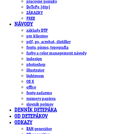
pracovné ponuky
DeTePe [dtp]
ZÁKAZKY
FREE
NÁVODY
základy DTP
pre klientov
pdf, ps, acrobat, distiller
fonty, písmo, typografia
farby a color management návody
indesign
photoshop
illustrator
lightroom
OS X
office
fonty zadarmo
rozmery papiera
slovník pojmov
DENNÍK DETEPÁKA
OD DETEPÁKOV
ODKAZY
EAN generátor