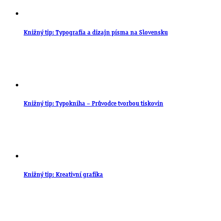
Knižný tip: Typografia a dizajn písma na Slovensku
Knižný tip: Typokniha – Průvodce tvorbou tiskovin
Knižný tip: Kreativní grafika