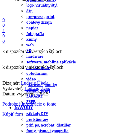
logo, vizuálny štýl
dtp
pre-press, print
0
obalový dizajn
0
papier
1
fotografia
0
knihy
0
web
k dispozícii vo všetkých štýloch
3D
hardware
software, mobilné aplikácie
k dispozícii v niektorých štýloch
na stiahnutie
obludárium
video
Dizajnér:
Ludwig Übele
pracovné ponuky
Vydavateľ:
Ludwig Type
DeTePe [dtp]
Dátum vytvorenia: 2015
ZÁKAZKY
FREE
Podrobné informácie o fonte
NÁVODY
Kúpiť font
základy DTP
pre klientov
pdf, ps, acrobat, distiller
fonty, písmo, typografia