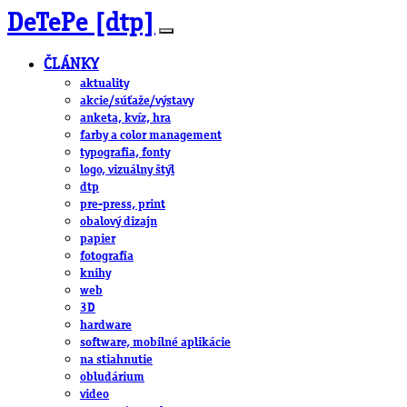
DeTePe [dtp]
ČLÁNKY
aktuality
akcie/súťaže/výstavy
anketa, kvíz, hra
farby a color management
typografia, fonty
logo, vizuálny štýl
dtp
pre-press, print
obalový dizajn
papier
fotografia
knihy
web
3D
hardware
software, mobilné aplikácie
na stiahnutie
obludárium
video