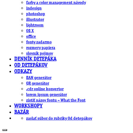
farby a color management návody
indesign
photoshop
illustrator
lightroom
OS X
office
fonty zadarmo
rozmery papiera
slovník pojmov
DENNÍK DETEPÁKA
OD DETEPÁKOV
ODKAZY
EAN generátor
QR generátor
.cdr online konvertor
lorem ipsum generátor
zistiť názov fontu – What the Font
WORKSHOPY
BAZÁR
zaslať súbor do rubriky Od detepákov