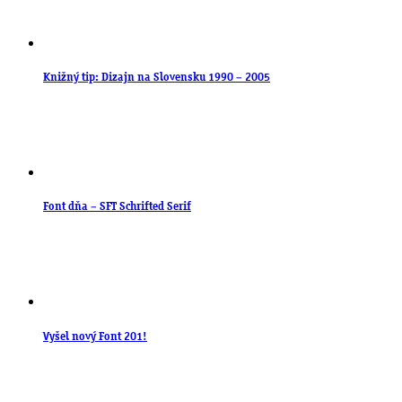
Knižný tip: Dizajn na Slovensku 1990 – 2005
Font dňa – SFT Schrifted Serif
Vyšel nový Font 201!