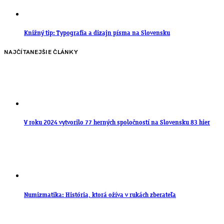
Knižný tip: Typografia a dizajn písma na Slovensku
NAJČÍTANEJŠIE ČLÁNKY
V roku 2024 vytvorilo 77 herných spoločností na Slovensku 83 hier
Numizmatika: História, ktorá ožíva v rukách zberateľa