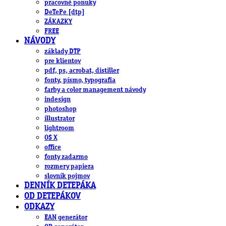
pracovné ponuky
DeTePe [dtp]
ZÁKAZKY
FREE
NÁVODY
základy DTP
pre klientov
pdf, ps, acrobat, distiller
fonty, písmo, typografia
farby a color management návody
indesign
photoshop
illustrator
lightroom
OS X
office
fonty zadarmo
rozmery papiera
slovník pojmov
DENNÍK DETEPÁKA
OD DETEPÁKOV
ODKAZY
EAN generátor