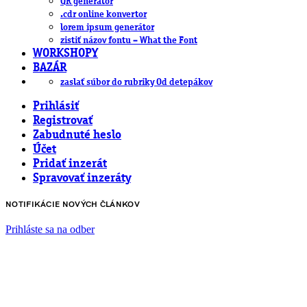
QR generátor
.cdr online konvertor
lorem ipsum generátor
zistiť názov fontu – What the Font
WORKSHOPY
BAZÁR
zaslať súbor do rubriky Od detepákov
Prihlásiť
Registrovať
Zabudnuté heslo
Účet
Pridať inzerát
Spravovať inzeráty
NOTIFIKÁCIE NOVÝCH ČLÁNKOV
Prihláste sa na odber