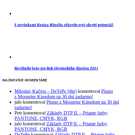
S novinkami Konica Minolta objavíte svoj skrytý potenciál
Navrhnite logo pre Rok slovenského dizajnu 2021
NAJNOVŠIE KOMENTÁRE
Miloslav Kučera – DeTePe [dtp]
komentoval
Písmo
z Moonrise Kingdom na 30 dní zadarmo!
julo
komentoval
Písmo z Moonrise Kingdom na 30 dní
zadarmo!
Petr
komentoval
Základy DTP II. – Priame farby,
PANTONE, CMYK, RGB
julo
komentoval
Základy DTP II. – Priame farby,
PANTONE, CMYK, RGB
DeTePe
komentoval
Základy DTP II. – Priame farby,