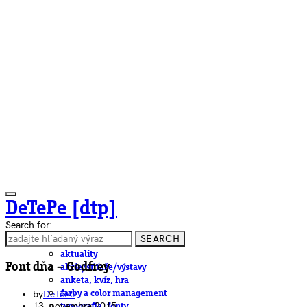
DeTePe [dtp]
Search for:
SEARCH
ČLÁNKY
aktuality
Font dňa – Godfrey
akcie/súťaže/výstavy
anketa, kvíz, hra
by
DeTePe
farby a color management
13. novembra 2015
typografia, fonty