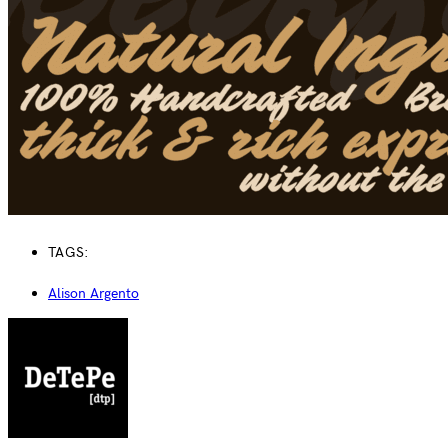
TAGS:
Alison Argento