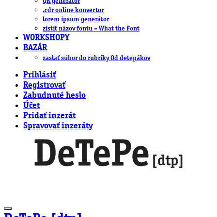
QR generátor
.cdr online konvertor
lorem ipsum generátor
zistiť názov fontu – What the Font
WORKSHOPY
BAZÁR
zaslať súbor do rubriky Od detepákov
Prihlásiť
Registrovať
Zabudnuté heslo
Účet
Pridať inzerát
Spravovať inzeráty