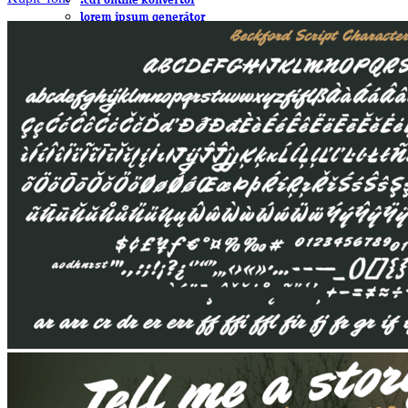
.cdr online konvertor
lorem ipsum generátor
zistiť názov fontu – What the Font
WORKSHOPY
BAZÁR
zaslať súbor do rubriky Od detepákov