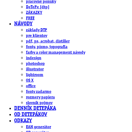
pracovné ponuky
DeTePe [dtp]
ZÁKAZKY
FREE
NÁVODY
základy DTP
pre klientov
pdf, ps, acrobat, distiller
fonty, písmo, typografia
farby a color management návody
indesign
photoshop
illustrator
lightroom
OS X
office
fonty zadarmo
rozmery papiera
slovník pojmov
DENNÍK DETEPÁKA
OD DETEPÁKOV
ODKAZY
EAN generátor