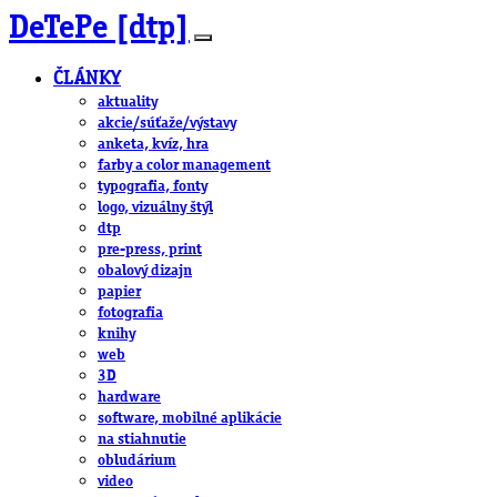
DeTePe [dtp]
ČLÁNKY
aktuality
akcie/súťaže/výstavy
anketa, kvíz, hra
farby a color management
typografia, fonty
logo, vizuálny štýl
dtp
pre-press, print
obalový dizajn
papier
fotografia
knihy
web
3D
hardware
software, mobilné aplikácie
na stiahnutie
obludárium
video