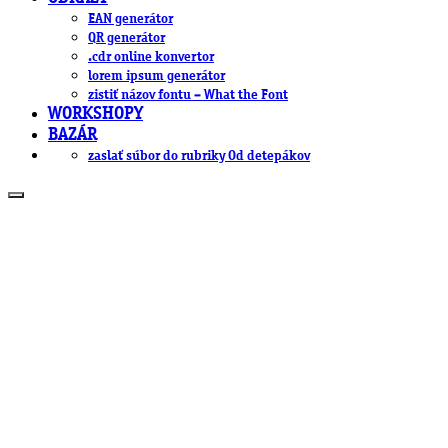
EAN generátor
QR generátor
.cdr online konvertor
lorem ipsum generátor
zistiť názov fontu – What the Font
WORKSHOPY
BAZÁR
zaslať súbor do rubriky Od detepákov