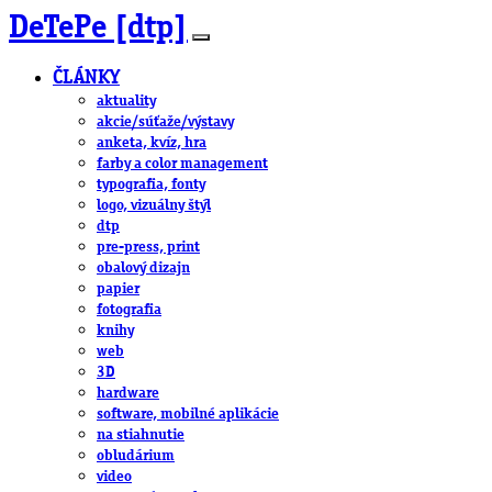
DeTePe [dtp]
ČLÁNKY
aktuality
akcie/súťaže/výstavy
anketa, kvíz, hra
farby a color management
typografia, fonty
logo, vizuálny štýl
dtp
pre-press, print
obalový dizajn
papier
fotografia
knihy
web
3D
hardware
software, mobilné aplikácie
na stiahnutie
obludárium
video