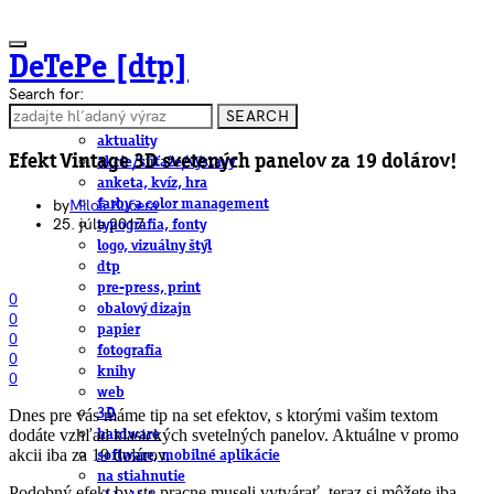
DeTePe [dtp]
Search for:
SEARCH
ČLÁNKY
aktuality
Efekt Vintage 3D svetených panelov za 19 dolárov!
akcie/súťaže/výstavy
anketa, kvíz, hra
by
Miloš Kučera
farby a color management
25. júla 2017
typografia, fonty
logo, vizuálny štýl
dtp
pre-press, print
0
obalový dizajn
0
papier
0
fotografia
0
knihy
0
web
Dnes pre vás máme tip na set efektov, s ktorými vašim textom
3D
dodáte vzhľad klasických svetelných panelov. Aktuálne v promo
hardware
akcii iba za 19 dolárov.
software, mobilné aplikácie
na stiahnutie
Podobný efekt by ste pracne museli vytvárať, teraz si môžete iba