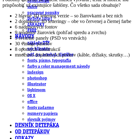
obludárium
prispôsobiť už existujúce šablóny. Čo všetko sada obsahuje?
video
pracovné ponuky
2 hlavné 3D lettering verzie – so žiarovkami a bez nich
DeTePe [dtp]
2 doplnkové 3D letteringy – obe vo červenej a čiernej farbe
ZÁKAZKY
6 nadpisových fontov
FREE
9 renderov žiaroviek (pohľad spredu a zvrchu)
NÁVODY
3 svetelné panely (PSD vo vrstvách)
základy DTP
30 vintage panelov
8 oporných konštrukcií
pre klientov
množstvo doplnkových prvkov (káble, držiaky, skrutky…)
pdf, ps, acrobat, distiller
fonty, písmo, typografia
farby a color management návody
indesign
photoshop
illustrator
lightroom
OS X
office
fonty zadarmo
rozmery papiera
slovník pojmov
DENNÍK DETEPÁKA
OD DETEPÁKOV
ODKAZY