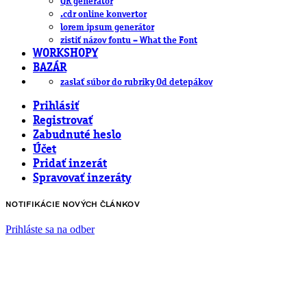
QR generátor
.cdr online konvertor
lorem ipsum generátor
zistiť názov fontu – What the Font
WORKSHOPY
BAZÁR
zaslať súbor do rubriky Od detepákov
Prihlásiť
Registrovať
Zabudnuté heslo
Účet
Pridať inzerát
Spravovať inzeráty
NOTIFIKÁCIE NOVÝCH ČLÁNKOV
Prihláste sa na odber