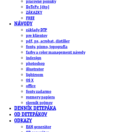
pracovné ponuky
DeTePe [dtp]
ZÁKAZKY
FREE
NÁVODY
základy DTP
pre klientov
pdf, ps, acrobat, distiller
fonty, písmo, typografia
farby a color management návody
indesign
photoshop
illustrator
lightroom
OS X
office
fonty zadarmo
rozmery papiera
slovník pojmov
DENNÍK DETEPÁKA
OD DETEPÁKOV
ODKAZY
EAN generátor