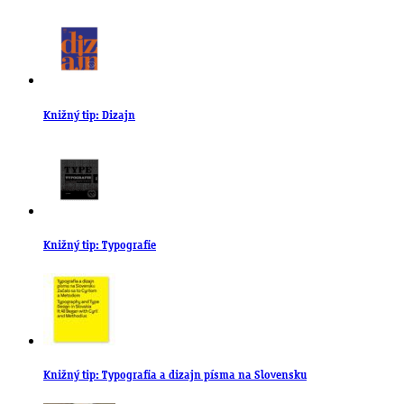
Knižný tip: Dizajn
Knižný tip: Typografie
Knižný tip: Typografia a dizajn písma na Slovensku