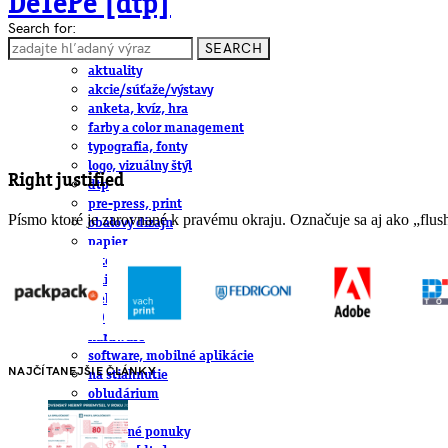
DeTePe [dtp]
Search for:
SEARCH
ČLÁNKY
aktuality
akcie/súťaže/výstavy
anketa, kvíz, hra
farby a color management
typografia, fonty
logo, vizuálny štýl
Right justified
dtp
pre-press, print
Písmo ktoré je zarovnané k pravému okraju. Označuje sa aj ako „flush
obalový dizajn
papier
fotografia
knihy
web
3D
hardware
software, mobilné aplikácie
NAJČÍTANEJŠIE ČLÁNKY
na stiahnutie
obludárium
video
pracovné ponuky