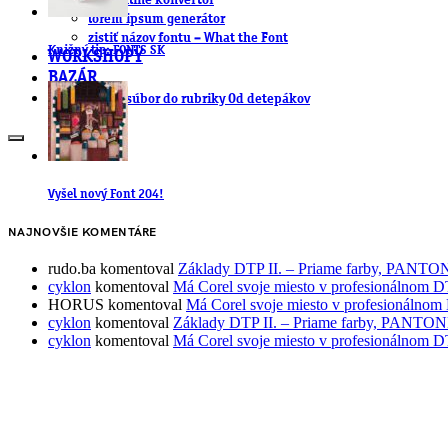
.cdr online konvertor
lorem ipsum generátor
zistiť názov fontu – What the Font
Knižný tip: FONTS SK
WORKSHOPY
BAZÁR
zaslať súbor do rubriky Od detepákov
Vyšel nový Font 204!
NAJNOVŠIE KOMENTÁRE
rudo.ba
komentoval
Základy DTP II. – Priame farby, PAN
cyklon
komentoval
Má Corel svoje miesto v profesionálnom 
HORUS
komentoval
Má Corel svoje miesto v profesionálno
cyklon
komentoval
Základy DTP II. – Priame farby, PAN
cyklon
komentoval
Má Corel svoje miesto v profesionálnom 