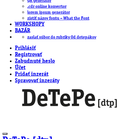
QR generátor
.cdr online konvertor
lorem ipsum generátor
zistiť názov fontu – What the Font
WORKSHOPY
BAZÁR
zaslať súbor do rubriky Od detepákov
Prihlásiť
Registrovať
Zabudnuté heslo
Účet
Pridať inzerát
Spravovať inzeráty