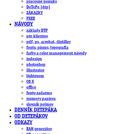
pracovné ponuky
DeTePe [dtp]
ZÁKAZKY
FREE
NÁVODY
základy DTP
pre klientov
pdf, ps, acrobat, distiller
fonty, písmo, typografia
farby a color management návody
indesign
photoshop
illustrator
lightroom
OS X
office
fonty zadarmo
rozmery papiera
slovník pojmov
DENNÍK DETEPÁKA
OD DETEPÁKOV
ODKAZY
EAN generátor