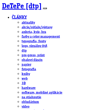
DeTePe [dtp]
ČLÁNKY
aktuality
akcie/súťaže/výstavy
anketa, kvíz, hra
farby a color management
typografia, fonty
logo, vizuálny štýl
dtp
pre-press, print
obalový dizajn
papier
fotografia
knihy
web
3D
hardware
software, mobilné aplikácie
na stiahnutie
obludárium
video