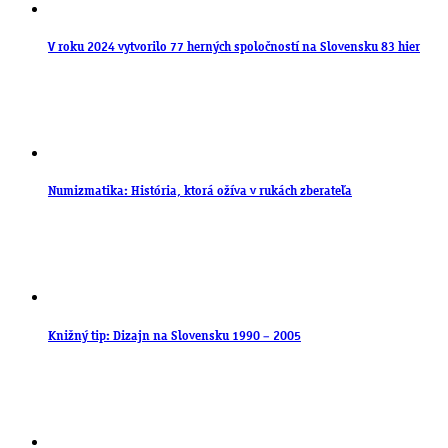
V roku 2024 vytvorilo 77 herných spoločností na Slovensku 83 hier
Numizmatika: História, ktorá ožíva v rukách zberateľa
Knižný tip: Dizajn na Slovensku 1990 – 2005