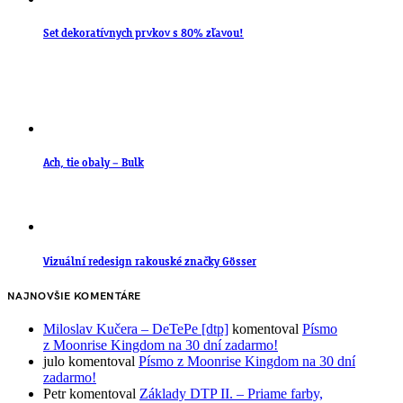
Set dekoratívnych prvkov s 80% zľavou!
Ach, tie obaly – Bulk
Vizuální redesign rakouské značky Gösser
NAJNOVŠIE KOMENTÁRE
Miloslav Kučera – DeTePe [dtp]
komentoval
Písmo
z Moonrise Kingdom na 30 dní zadarmo!
julo
komentoval
Písmo z Moonrise Kingdom na 30 dní
zadarmo!
Petr
komentoval
Základy DTP II. – Priame farby,