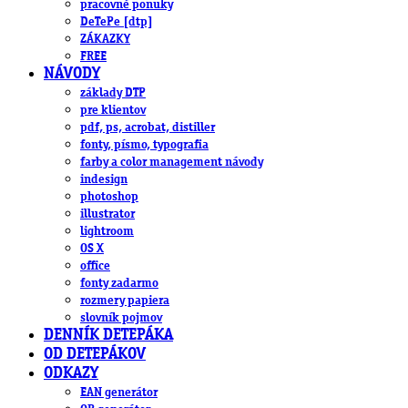
pracovné ponuky
DeTePe [dtp]
ZÁKAZKY
FREE
NÁVODY
základy DTP
pre klientov
pdf, ps, acrobat, distiller
fonty, písmo, typografia
farby a color management návody
indesign
photoshop
illustrator
lightroom
OS X
office
fonty zadarmo
rozmery papiera
slovník pojmov
DENNÍK DETEPÁKA
OD DETEPÁKOV
ODKAZY
EAN generátor