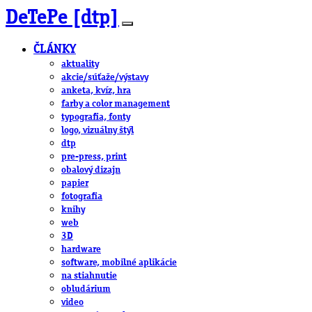
DeTePe [dtp]
ČLÁNKY
aktuality
akcie/súťaže/výstavy
anketa, kvíz, hra
farby a color management
typografia, fonty
logo, vizuálny štýl
dtp
pre-press, print
obalový dizajn
papier
fotografia
knihy
web
3D
hardware
software, mobilné aplikácie
na stiahnutie
obludárium
video