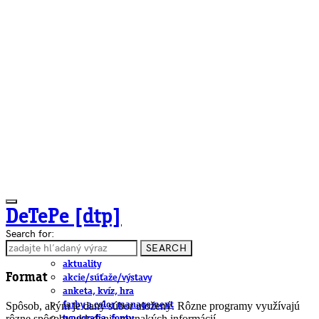
DeTePe [dtp]
Search for:
SEARCH
ČLÁNKY
aktuality
Format
akcie/súťaže/výstavy
anketa, kvíz, hra
Spôsob, akým je daný súbor uložený. Rôzne programy využívajú
farby a color management
rôzne spôsoby ukladania rovnakých informácií.
typografia, fonty