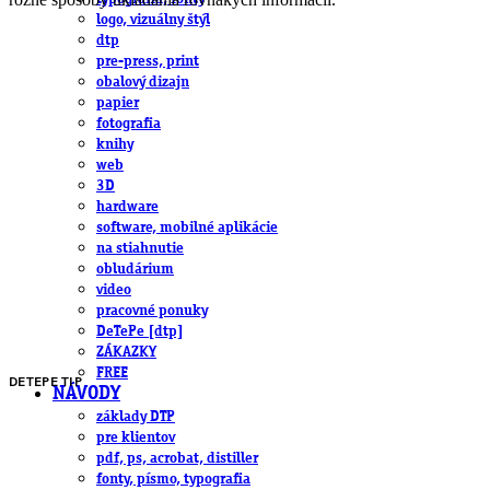
logo, vizuálny štýl
dtp
pre-press, print
obalový dizajn
papier
fotografia
knihy
web
3D
hardware
software, mobilné aplikácie
na stiahnutie
obludárium
video
pracovné ponuky
DeTePe [dtp]
ZÁKAZKY
FREE
DETEPE TIP
NÁVODY
základy DTP
pre klientov
pdf, ps, acrobat, distiller
fonty, písmo, typografia