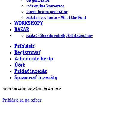
QR generátor
.cdr online konvertor
lorem ipsum generátor
zistiť názov fontu – What the Font
WORKSHOPY
BAZÁR
zaslať súbor do rubriky Od detepákov
Prihlásiť
Registrovať
Zabudnuté heslo
Účet
Pridať inzerát
Spravovať inzeráty
NOTIFIKÁCIE NOVÝCH ČLÁNKOV
Prihláste sa na odber