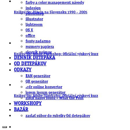
farby a color management návody
indesign
Knižný tip: Dizajn na Slovensku 1990 – 2005
photoshop
illustrator
lightroom
OS X
office
fonty zadarmo
rozmery papiera
slovník pojmov
Knižný tip: Adobe Photoshop: Oficiální výukový kurz
DENNÍK DETEPÁKA
OD DETEPÁKOV
ODKAZY
EAN generátor
QR generátor
.cdr online konvertor
lorem ipsum generátor
Knižný tip: Adobe Illustrator: Oficiální výukový kurz
zistiť názov fontu – What the Font
WORKSHOPY
BAZÁR
zaslať súbor do rubriky Od detepákov