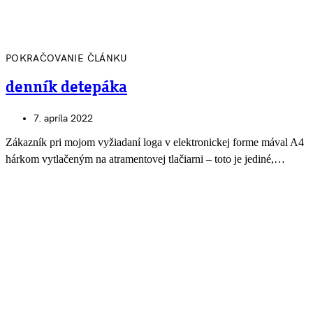
POKRAČOVANIE ČLÁNKU
denník detepáka
7. apríla 2022
Zákazník pri mojom vyžiadaní loga v elektronickej forme mával A4
hárkom vytlačeným na atramentovej tlačiarni – toto je jediné,…