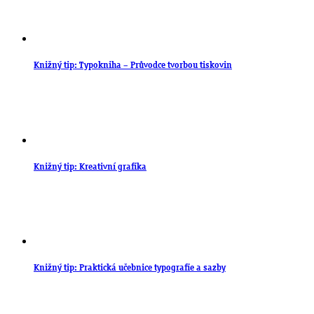
Knižný tip: Typokniha – Průvodce tvorbou tiskovin
Knižný tip: Kreativní grafika
Knižný tip: Praktická učebnice typografie a sazby