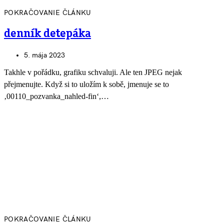
POKRAČOVANIE ČLÁNKU
denník detepáka
5. mája 2023
Takhle v pořádku, grafiku schvaluji. Ale ten JPEG nejak
přejmenujte. Když si to uložím k sobě, jmenuje se to
‚00110_pozvanka_nahled-fin‘,…
POKRAČOVANIE ČLÁNKU