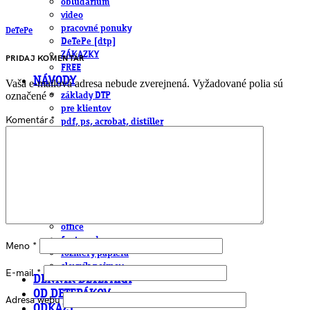
obludárium
video
pracovné ponuky
DeTePe
DeTePe [dtp]
ZÁKAZKY
PRIDAJ KOMENTÁR
FREE
NÁVODY
Vaša e-mailová adresa nebude zverejnená.
Vyžadované polia sú
označené
*
základy DTP
pre klientov
Komentár
*
pdf, ps, acrobat, distiller
fonty, písmo, typografia
farby a color management návody
indesign
photoshop
illustrator
lightroom
OS X
office
fonty zadarmo
Meno
*
rozmery papiera
slovník pojmov
E-mail
*
DENNÍK DETEPÁKA
OD DETEPÁKOV
Adresa webu
ODKAZY