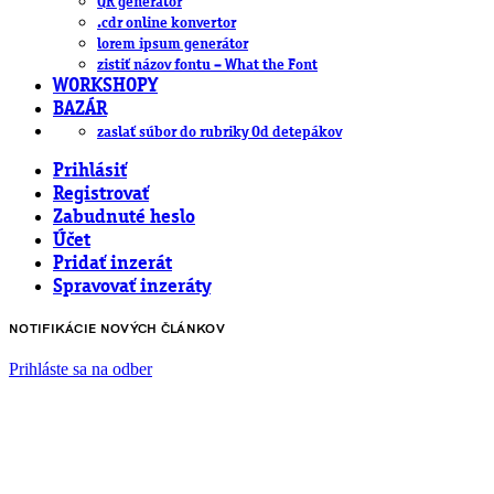
QR generátor
.cdr online konvertor
lorem ipsum generátor
zistiť názov fontu – What the Font
WORKSHOPY
BAZÁR
zaslať súbor do rubriky Od detepákov
Prihlásiť
Registrovať
Zabudnuté heslo
Účet
Pridať inzerát
Spravovať inzeráty
NOTIFIKÁCIE NOVÝCH ČLÁNKOV
Prihláste sa na odber