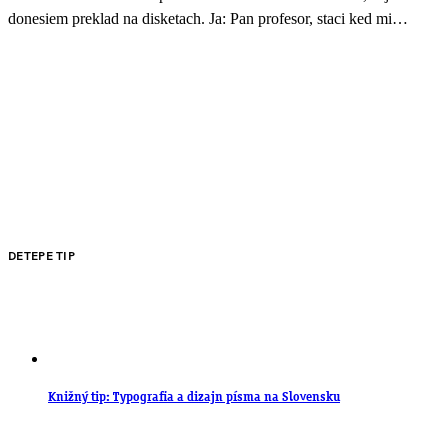
donesiem preklad na disketach. Ja: Pan profesor, staci ked mi…
DETEPE TIP
Knižný tip: Typografia a dizajn písma na Slovensku