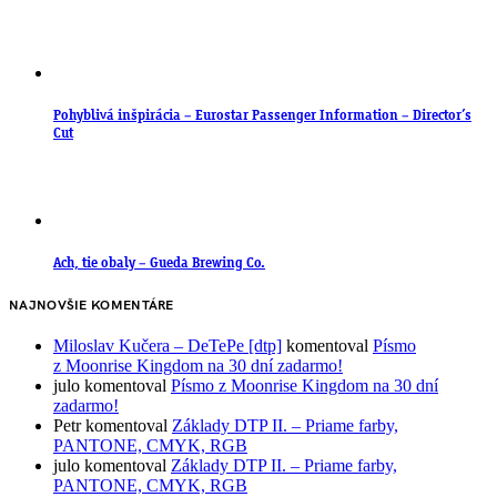
Pohyblivá inšpirácia – Eurostar Passenger Information – Director’s
Cut
Ach, tie obaly – Gueda Brewing Co.
NAJNOVŠIE KOMENTÁRE
Miloslav Kučera – DeTePe [dtp]
komentoval
Písmo
z Moonrise Kingdom na 30 dní zadarmo!
julo
komentoval
Písmo z Moonrise Kingdom na 30 dní
zadarmo!
Petr
komentoval
Základy DTP II. – Priame farby,
PANTONE, CMYK, RGB
julo
komentoval
Základy DTP II. – Priame farby,
PANTONE, CMYK, RGB