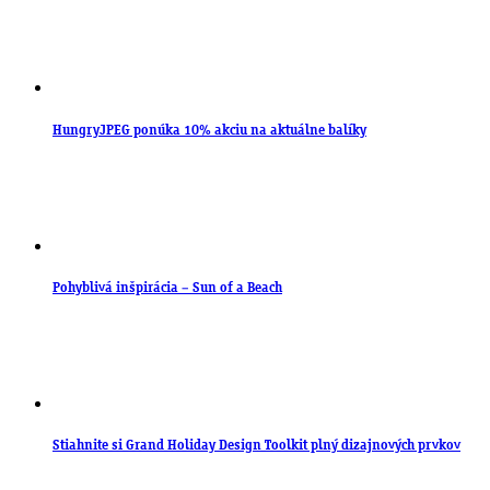
HungryJPEG ponúka 10% akciu na aktuálne balíky
Pohyblivá inšpirácia – Sun of a Beach
Stiahnite si Grand Holiday Design Toolkit plný dizajnových prvkov