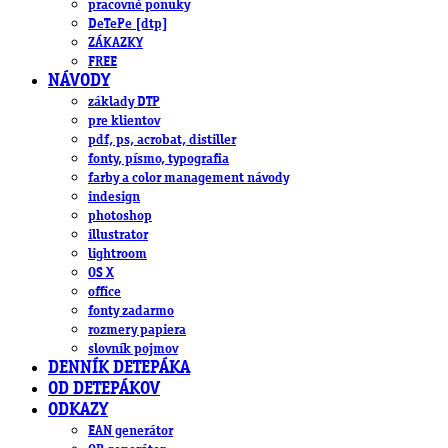
pracovné ponuky
DeTePe [dtp]
ZÁKAZKY
FREE
NÁVODY
základy DTP
pre klientov
pdf, ps, acrobat, distiller
fonty, písmo, typografia
farby a color management návody
indesign
photoshop
illustrator
lightroom
OS X
office
fonty zadarmo
rozmery papiera
slovník pojmov
DENNÍK DETEPÁKA
OD DETEPÁKOV
ODKAZY
EAN generátor