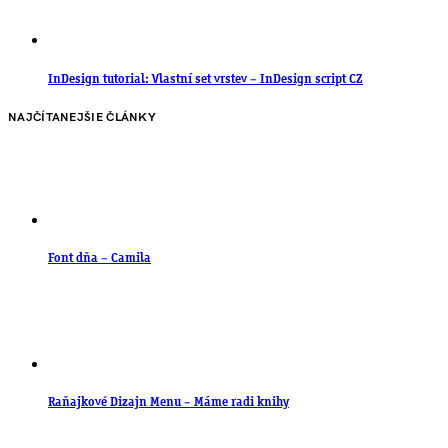
InDesign tutorial: Vlastní set vrstev – InDesign script CZ
NAJČÍTANEJŠIE ČLÁNKY
Font dňa – Camila
Raňajkové Dizajn Menu – Máme radi knihy