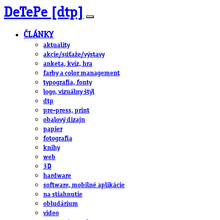
DeTePe [dtp]
ČLÁNKY
aktuality
akcie/súťaže/výstavy
anketa, kvíz, hra
farby a color management
typografia, fonty
logo, vizuálny štýl
dtp
pre-press, print
obalový dizajn
papier
fotografia
knihy
web
3D
hardware
software, mobilné aplikácie
na stiahnutie
obludárium
video