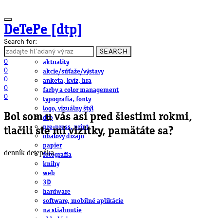
DeTePe [dtp]
Search for:
SEARCH
ČLÁNKY
0
aktuality
0
akcie/súťaže/výstavy
0
anketa, kvíz, hra
0
farby a color management
0
typografia, fonty
logo, vizuálny štýl
Bol som u vás asi pred šiestimi rokmi,
dtp
pre-press, print
tlačili ste mi vizitky, pamätáte sa?
obalový dizajn
papier
denník detepáka
fotografia
knihy
web
3D
hardware
software, mobilné aplikácie
na stiahnutie