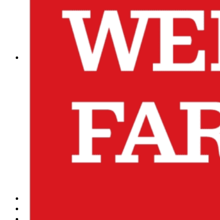
obludárium
video
pracovné ponuky
DeTePe [dtp]
ZÁKAZKY
FREE
NÁVODY
základy DTP
pre klientov
pdf, ps, acrobat, distiller
fonty, písmo, typografia
farby a color management návody
indesign
photoshop
illustrator
lightroom
OS X
office
fonty zadarmo
rozmery papiera
slovník pojmov
DENNÍK DETEPÁKA
OD DETEPÁKOV
ODKAZY