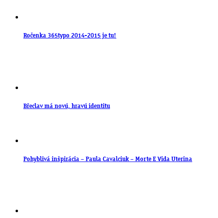
Ročenka 365typo 2014-2015 je tu!
Břeclav má novú, hravú identitu
Pohyblivá inšpirácia – Paula Cavalciuk – Morte E Vida Uterina