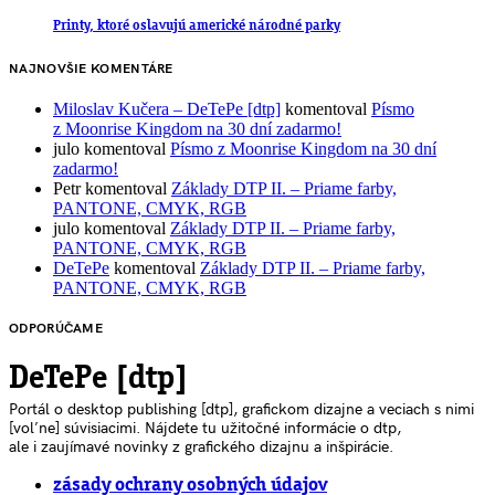
Printy, ktoré oslavujú americké národné parky
NAJNOVŠIE KOMENTÁRE
Miloslav Kučera – DeTePe [dtp]
komentoval
Písmo
z Moonrise Kingdom na 30 dní zadarmo!
julo
komentoval
Písmo z Moonrise Kingdom na 30 dní
zadarmo!
Petr
komentoval
Základy DTP II. – Priame farby,
PANTONE, CMYK, RGB
julo
komentoval
Základy DTP II. – Priame farby,
PANTONE, CMYK, RGB
DeTePe
komentoval
Základy DTP II. – Priame farby,
PANTONE, CMYK, RGB
ODPORÚČAME
DeTePe [dtp]
Portál o desktop publishing [dtp], grafickom dizajne a veciach s nimi
[voľne] súvisiacimi. Nájdete tu užitočné informácie o dtp,
ale i zaujímavé novinky z grafického dizajnu a inšpirácie.
zásady ochrany osobných údajov