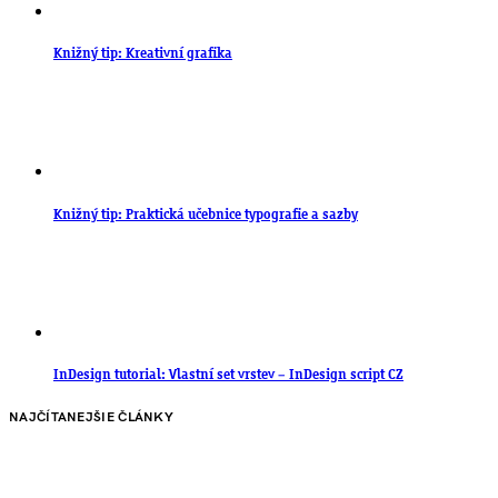
Knižný tip: Kreativní grafika
Knižný tip: Praktická učebnice typografie a sazby
InDesign tutorial: Vlastní set vrstev – InDesign script CZ
NAJČÍTANEJŠIE ČLÁNKY