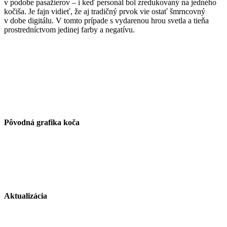
v podobe pasažierov – i keď personál bol zredukovaný na jedného
kočiša. Je fajn vidieť, že aj tradičný prvok vie ostať šmrncovný
v dobe digitálu. V tomto prípade s vydarenou hrou svetla a tieňa
prostredníctvom jedinej farby a negatívu.
Pôvodná grafika koča
Aktualizácia