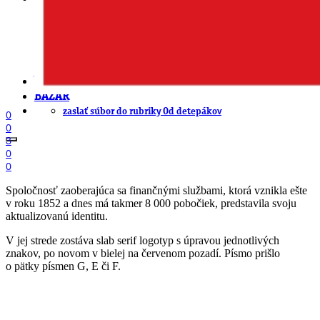
EAN generátor
QR generátor
.cdr online konvertor
lorem ipsum generátor
zistiť názov fontu – What the Font
WORKSHOPY
BAZÁR
zaslať súbor do rubriky Od detepákov
0
0
3
0
0
Spoločnosť zaoberajúca sa finančnými službami, ktorá vznikla ešte
v roku 1852 a dnes má takmer 8 000 pobočiek, predstavila svoju
aktualizovanú identitu.
V jej strede zostáva slab serif logotyp s úpravou jednotlivých
znakov, po novom v bielej na červenom pozadí. Písmo prišlo
o pätky písmen G, E či F.