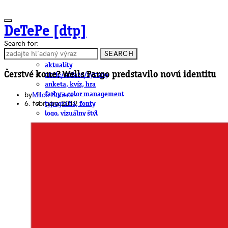
DeTePe [dtp]
Search for:
SEARCH
ČLÁNKY
aktuality
Čerstvé kone? Wells Fargo predstavilo novú identitu
akcie/súťaže/výstavy
anketa, kvíz, hra
by
Miloš Kučera
farby a color management
6. februára 2019
typografia, fonty
logo, vizuálny štýl
dtp
pre-press, print
obalový dizajn
papier
fotografia
knihy
web
3D
hardware
software, mobilné aplikácie
na stiahnutie