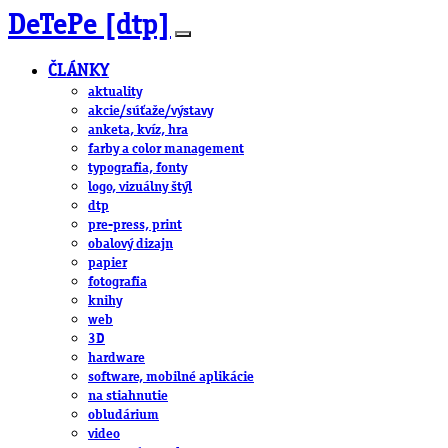
DeTePe [dtp]
ČLÁNKY
aktuality
akcie/súťaže/výstavy
anketa, kvíz, hra
farby a color management
typografia, fonty
logo, vizuálny štýl
dtp
pre-press, print
obalový dizajn
papier
fotografia
knihy
web
3D
hardware
software, mobilné aplikácie
na stiahnutie
obludárium
video