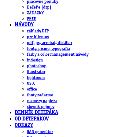
pracovné ponuky
DeTePe [dtp]
ZÁKAZKY
FREE
NÁVODY
základy DTP
pre klientov
pdf, ps, acrobat, distiller
fonty, písmo, typografia
farby a color management návody
indesign
photoshop
illustrator
lightroom
OS X
office
fonty zadarmo
rozmery papiera
slovník pojmov
DENNÍK DETEPÁKA
OD DETEPÁKOV
ODKAZY
EAN generátor