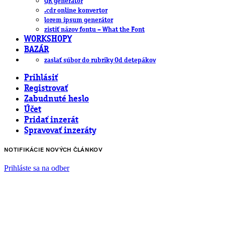
QR generátor
.cdr online konvertor
lorem ipsum generátor
zistiť názov fontu – What the Font
WORKSHOPY
BAZÁR
zaslať súbor do rubriky Od detepákov
Prihlásiť
Registrovať
Zabudnuté heslo
Účet
Pridať inzerát
Spravovať inzeráty
NOTIFIKÁCIE NOVÝCH ČLÁNKOV
Prihláste sa na odber