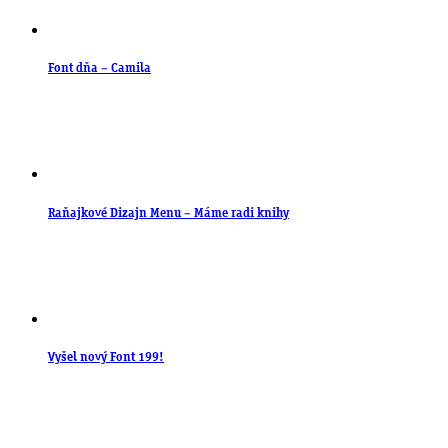
Font dňa – Camila
Raňajkové Dizajn Menu – Máme radi knihy
Vyšel nový Font 199!