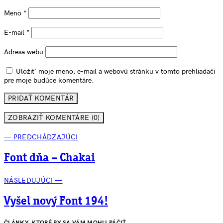
Meno
*
E-mail
*
Adresa webu
Uložiť moje meno, e-mail a webovú stránku v tomto prehliadači
pre moje budúce komentáre.
ZOBRAZIŤ KOMENTÁRE (0)
— PREDCHÁDZAJÚCI
Font dňa – Chakai
NÁSLEDUJÚCI —
Vyšel nový Font 194!
ČLÁNKY, KTORÉ BY SA VÁM MOHLI PÁČIŤ