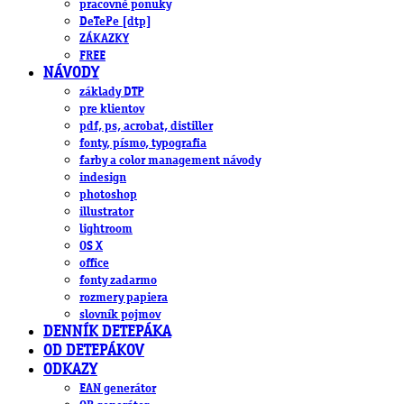
pracovné ponuky
DeTePe [dtp]
ZÁKAZKY
FREE
NÁVODY
základy DTP
pre klientov
pdf, ps, acrobat, distiller
fonty, písmo, typografia
farby a color management návody
indesign
photoshop
illustrator
lightroom
OS X
office
fonty zadarmo
rozmery papiera
slovník pojmov
DENNÍK DETEPÁKA
OD DETEPÁKOV
ODKAZY
EAN generátor