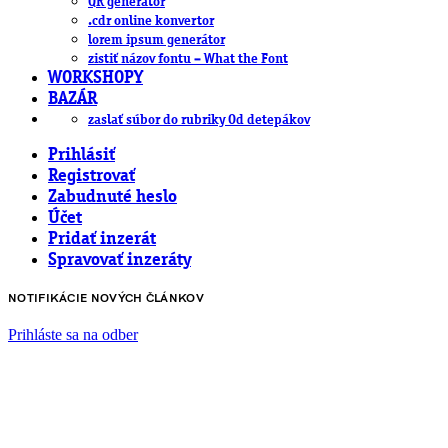
QR generátor
.cdr online konvertor
lorem ipsum generátor
zistiť názov fontu – What the Font
WORKSHOPY
BAZÁR
zaslať súbor do rubriky Od detepákov
Prihlásiť
Registrovať
Zabudnuté heslo
Účet
Pridať inzerát
Spravovať inzeráty
NOTIFIKÁCIE NOVÝCH ČLÁNKOV
Prihláste sa na odber