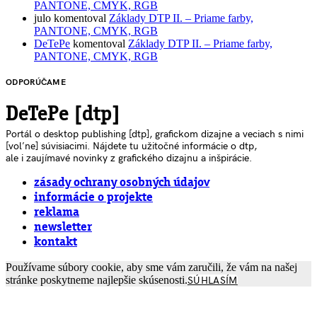
PANTONE, CMYK, RGB
julo
komentoval
Základy DTP II. – Priame farby,
PANTONE, CMYK, RGB
DeTePe
komentoval
Základy DTP II. – Priame farby,
PANTONE, CMYK, RGB
ODPORÚČAME
DeTePe [dtp]
Portál o desktop publishing [dtp], grafickom dizajne a veciach s nimi
[voľne] súvisiacimi. Nájdete tu užitočné informácie o dtp,
ale i zaujímavé novinky z grafického dizajnu a inšpirácie.
zásady ochrany osobných údajov
informácie o projekte
reklama
newsletter
kontakt
Používame súbory cookie, aby sme vám zaručili, že vám na našej
stránke poskytneme najlepšie skúsenosti.
SÚHLASÍM