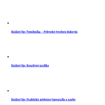
Knižný tip: Typokniha – Průvodce tvorbou tiskovin
Knižný tip: Kreativní grafika
Knižný tip: Praktická učebnice typografie a sazby