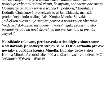
poskytuje vzájomnú spätnú väzbu, čo myslím, obohacuje obe strany.
Oceňujeme aj rýchly servis a technickú podporu,“
konštatuje
Ľudmila Čintalanová. Potvrdzuje to aj Jan Chládek, manažér
produkčnej a industriálnej tlače Konica Minolta Slovakia:
„
Dôležitou súčasťou je analýza potrieb a požiadaviek zákazníka.
Vtedy keď dokážeme zariadením vyriešiť nejaký problém alebo
posunúť výrobu na novú úroveň, to má pre klienta a aj pre nás
zmysel.“
Na základe rokovaní, predstavenia technológie v showroome
a otestovania jednotlivých strojov sa ALFOPA rozhodla pre dve
novinky z portfólia Konica Minolta.
Digitálny tlačový stroj
Konica Minolta AccurioLabel 400 a zušľachtovacie zariadenie MGI
JetVarnish 3DWeb + iFoil W.