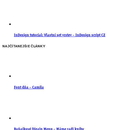
InDesign tutorial: Vlastní set vrstev – InDesign script CZ
NAJČÍTANEJŠIE ČLÁNKY
Font dňa – Camila
Raňajkové Dizajn Menu – Máme radi knihy