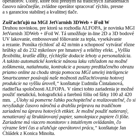
operátorov. Úlohy, ktoré boli predtým na tradičných zariadeniach
časovo náročnejšie, zvládne operátor spracovať rýchlo, presne
a s garanciou stabilnej a kvalitnej tlače.
Zušľachťujú na MGI JetVarnish 3DWeb + iFoil W
Druhou novinkou, pre ktorú sa rozhodla ALFOPA, je novinka MGI
JetVarnish 3DWeb + iFoil W. Tá umožňuje in-line 2D a 3D bodové
UV lakovanie, embossované fóliovanie za tepla, vysekávanie
a rezanie. Ponúka rýchlosť až 42 m/min a schopnosť vytvárať rôzne
hrúbky až do 232 mikrónov pre hmatový a reliéfny efekt
. „Vyššia
flexibilita, kratšie dĺžky, rýchlejšie dodacie lehoty a personalizácia.
A takisto automatické korekcie nánosu laku vzhľadom na možné
zošikmenia, natiahnutia, kontrakcie a posuny predtlačeného obrazu
priamo online za chodu stroja pomocou MGI umelej inteligencie
Smartscanner posúvajú naše možnosti zušľachťovania hotovej
produkcie na vyššiu úroveň,“
konštatuje Ľudmila Čintalanová,
riaditeľka spoločnosti ALFOPA. V rámci tohto zariadenia je možné
použiť metalickú, holografickú a farebnú fóliu od šírky 100 až 420
mm.
„Úlohy sú pomerne ľahko pochopiteľné a realizovateľné, čo si
nevyžaduje časovo náročnú a drahšiu prípravu na tradičnom
zariadení na úpravu hotových etikiet. Je možné použiť natieraný,
nenatieraný aj štruktúrovaný papier, samolepiace papiere či fólie.
Zariadene má viacero monitorov s intuitívnym ovládaním, čo
výrazne šetrí čas a uľahčuje operátorovi prácu,“
konštatuje Jan
Chládek z Konica Minolta.