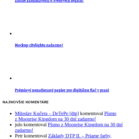
Zistite zaujímavosti o svetových logách!
Mockup citylightu zadarmo!
Prémiový nenatieraný papier pre digitálnu tlač v praxi
NAJNOVŠIE KOMENTÁRE
Miloslav Kučera – DeTePe [dtp]
komentoval
Písmo
z Moonrise Kingdom na 30 dní zadarmo!
julo
komentoval
Písmo z Moonrise Kingdom na 30 dní
zadarmo!
Petr
komentoval
Základy DTP II. – Priame farby,