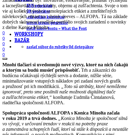
zariadenia musia byť inovatívne, efektívnejšie, prinášať rýchlejšiu
a lacnejšiu tlač čo do kvality, objemu aj zušľachtenia. Svoje o tom
EAN generátor
vie aj košický výrobca samolepiacich etikiet a zmrštiteľných
QR generátor
návlekových etikiet tzv. shrink sleeves – ALFOPA. Tá na základe
.cdr online konvertor
dobrých skúseností rozšírila portfólio svojich zariadení o novinky
lorem ipsum generátor
z dielne Konica Minolta.
zistiť názov fontu – What the Font
0
WORKSHOPY
0
BAZÁR
0
zaslať súbor do rubriky Od detepákov
0
0
Mnohí tlačiari si uvedomujú nové výzvy, ktoré na nich čakajú
a ktorým sa budú musieť prispôsobiť.
Trh a zákazníci do
budúcna očakávajú rýchlejší servis a dodanie, nižšie série,
minimalizovanie vstupných nákladov pri zadaní nových grafík
a pružnosť pri ich modifikácii.
„Toto sú atribúty, ktoré nemôžeme
ignorovať, preto sme posilnili naše možnosti digitálnej tlače
a zušľachťovania etikiet,“
konštatuje Ľudmila Čintalanová,
riaditeľka spoločnosti ALFOPA.
Spolupráca spoločnosti ALFOPA s Konica Minolta začala
v roku 2019 a trvá dodnes.
„Konica Minolta je spoločnosť silná
vo vývoji, v určovaní trendov v reakcii na potreby praxe
a zamestnáva schopných ľudí, ktorí sú stále k dispozícii a neustále
nás informujú o nových možnostiach. Komunikácia s nimi