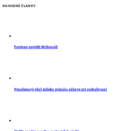
NÁHODNÉ ČLÁNKY
Pantone projekt McDonald
Vynaliezavý obal mlieka prináša zábavu pri rozbaľovaní