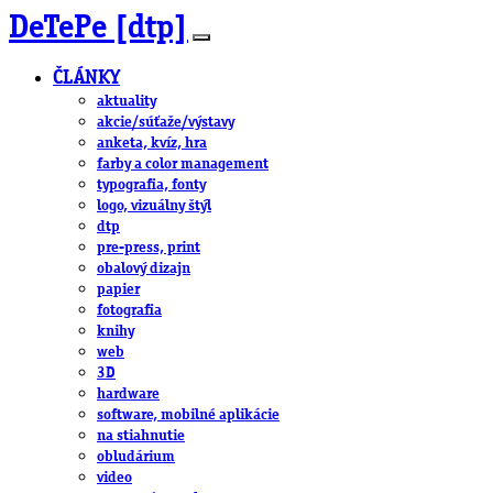
DeTePe [dtp]
ČLÁNKY
aktuality
akcie/súťaže/výstavy
anketa, kvíz, hra
farby a color management
typografia, fonty
logo, vizuálny štýl
dtp
pre-press, print
obalový dizajn
papier
fotografia
knihy
web
3D
hardware
software, mobilné aplikácie
na stiahnutie
obludárium
video