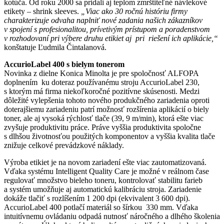
kotúča. Od roku 2000 sa pridali aj teplom zmrštiteľné návlekové
etikety – shrink sleeves.
„Viac ako 30 ročnú históriu firmy
charakterizuje odvaha naplniť nové zadania našich zákazníkov
v spojení s profesionalitou, prívetivým prístupom a poradenstvom
v rozhodovaní pri výbere druhu etikiet aj pri riešení ich aplikácie,“
konštatuje Ľudmila Čintalanová.
AccurioLabel 400 s bielym tonerom
Novinka z dielne Konica Minolta je pre spoločnosť ALFOPA
doplnením ku doteraz používanému stroju AccurioLabel 230,
s ktorým má firma niekoľkoročné pozitívne skúsenosti. Medzi
dôležité vylepšenia tohoto nového produkčného zariadenia oproti
doterajšiemu zariadeniu patrí možnosť rozšírenia aplikácií o biely
toner, ale aj vysoká rýchlosť tlače (39, 9 m/min), ktorá ešte viac
zvyšuje produktivitu práce. Práve vyššia produktivita spoločne
s dlhšou životnosťou použitých komponentov a vyššia kvalita tlače
znižuje celkové prevádzkové náklady.
Výroba etikiet je na novom zariadení ešte viac zautomatizovaná.
Vďaka systému Intelligent Quality Care je možné v reálnom čase
regulovať množstvo bieleho toneru, kontrolovať stabilitu farieb
a systém umožňuje aj automatickú kalibráciu stroja. Zariadenie
dokáže tlačiť s rozlíšením 1 200 dpi (ekvivalent 3 600 dpi).
AccurioLabel 400 potlačí materiál so šírkou 330 mm. Vďaka
intuitívnemu ovládaniu odpadá nutnosť náročného a dlhého školenia