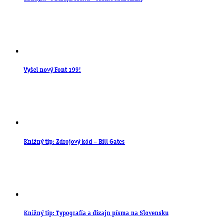
Vyšel nový Font 199!
Knižný tip: Zdrojový kód – Bill Gates
Knižný tip: Typografia a dizajn písma na Slovensku