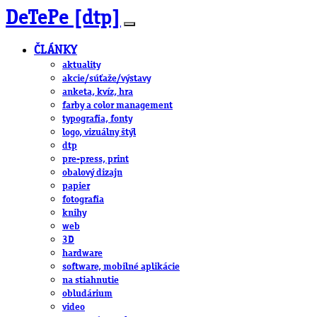
DeTePe [dtp]
ČLÁNKY
aktuality
akcie/súťaže/výstavy
anketa, kvíz, hra
farby a color management
typografia, fonty
logo, vizuálny štýl
dtp
pre-press, print
obalový dizajn
papier
fotografia
knihy
web
3D
hardware
software, mobilné aplikácie
na stiahnutie
obludárium
video