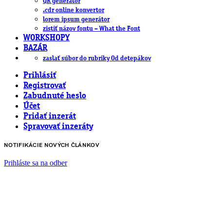
QR generátor
.cdr online konvertor
lorem ipsum generátor
zistiť názov fontu – What the Font
WORKSHOPY
BAZÁR
zaslať súbor do rubriky Od detepákov
Prihlásiť
Registrovať
Zabudnuté heslo
Účet
Pridať inzerát
Spravovať inzeráty
NOTIFIKÁCIE NOVÝCH ČLÁNKOV
Prihláste sa na odber