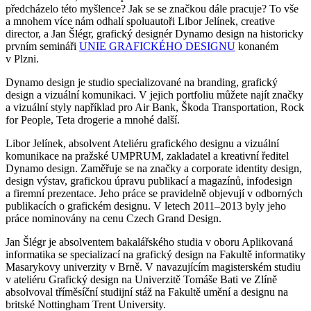
předcházelo této myšlence? Jak se se značkou dále pracuje? To vše
a mnohem více nám odhalí spoluautoři Libor Jelínek, creative
director, a Jan Šlégr, grafický designér Dynamo design na historicky
prvním semináři
UNIE GRAFICKÉHO DESIGNU
konaném
v Plzni.
Dynamo design je studio specializované na branding, grafický
design a vizuální komunikaci. V jejich portfoliu můžete najít značky
a vizuální styly například pro Air Bank, Škoda Transportation, Rock
for People, Teta drogerie a mnohé
další.
Libor Jelínek, absolvent Ateliéru grafického designu a vizuální
komunikace na pražské UMPRUM, zakladatel a kreativní ředitel
Dynamo design. Zaměřuje se na značky a corporate identity design,
design výstav, grafickou úpravu publikací a magazínů, infodesign
a firemní prezentace. Jeho práce se pravidelně objevují v odborných
publikacích o grafickém designu. V letech 2011–2013 byly jeho
práce nominovány na cenu Czech Grand Design.
Jan Šlégr je absolventem bakalářského studia v oboru Aplikovaná
informatika se specializací na grafický design na Fakultě informatiky
Masarykovy univerzity v Brně. V navazujícím magisterském studiu
v ateliéru Grafický design na Univerzitě Tomáše Bati ve Zlíně
absolvoval tříměsíční studijní stáž na Fakultě umění a designu na
britské Nottingham Trent University.