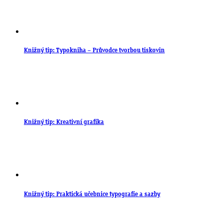
Knižný tip: Typokniha – Průvodce tvorbou tiskovin
Knižný tip: Kreativní grafika
Knižný tip: Praktická učebnice typografie a sazby