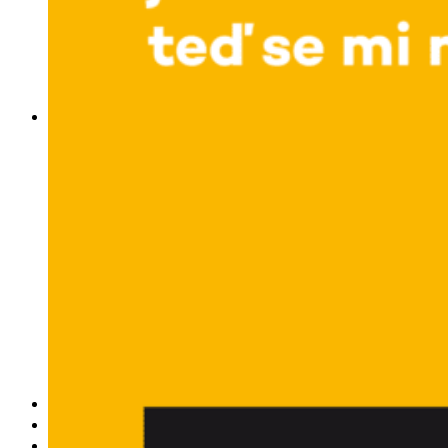
obludárium
video
pracovné ponuky
DeTePe [dtp]
ZÁKAZKY
FREE
NÁVODY
základy DTP
pre klientov
pdf, ps, acrobat, distiller
fonty, písmo, typografia
farby a color management návody
indesign
photoshop
illustrator
lightroom
OS X
office
fonty zadarmo
rozmery papiera
slovník pojmov
DENNÍK DETEPÁKA
OD DETEPÁKOV
ODKAZY