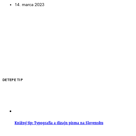
14. marca 2023
DETEPE TIP
Knižný tip: Typografia a dizajn písma na Slovensku