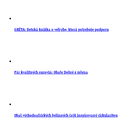
GRÉTA: Detská knižka o veľrybe, ktorá potrebuje podporu
Pár kvalitných surovín: Obaly Dobré z mlyna
Obal východoafrických bylinných čajů inspirovaný cirkularitou