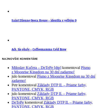
Saint Etienne Opera House – identita s veľkým O
Ach, tie obaly – Coffeemamma Cold Brew
NAJNOVŠIE KOMENTÁRE
Miloslav Kučera – DeTePe [dtp]
komentoval
Písmo
z Moonrise Kingdom na 30 dní zadarmo!
julo
komentoval
Písmo z Moonrise Kingdom na 30 dní
zadarmo!
Petr
komentoval
Základy DTP II. – Priame farby,
PANTONE, CMYK, RGB
julo
komentoval
Základy DTP II. – Priame farby,
PANTONE, CMYK, RGB
DeTePe
komentoval
Základy DTP II. – Priame farby,
PANTONE, CMYK, RGB