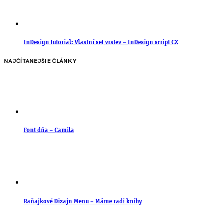
InDesign tutorial: Vlastní set vrstev – InDesign script CZ
NAJČÍTANEJŠIE ČLÁNKY
Font dňa – Camila
Raňajkové Dizajn Menu – Máme radi knihy