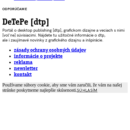
ODPORÚČAME
DeTePe [dtp]
Portál o desktop publishing [dtp], grafickom dizajne a veciach s nimi
[voľne] súvisiacimi. Nájdete tu užitočné informácie o dtp,
ale i zaujímavé novinky z grafického dizajnu a inšpirácie.
zásady ochrany osobných údajov
informácie o projekte
reklama
newsletter
kontakt
Používame súbory cookie, aby sme vám zaručili, že vám na našej
stránke poskytneme najlepšie skúsenosti.
SÚHLASÍM