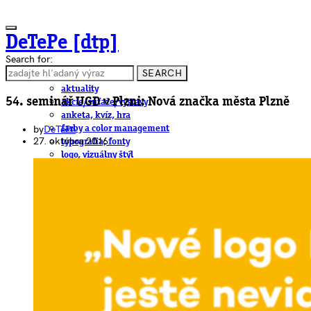
DeTePe [dtp]
Search for:
SEARCH
ČLÁNKY
aktuality
54. seminář UGD v Plzni: Nová značka města Plzně
akcie/súťaže/výstavy
anketa, kvíz, hra
by
DeTePe
farby a color management
27. októbra 2016
typografia, fonty
logo, vizuálny štýl
dtp
pre-press, print
obalový dizajn
papier
fotografia
knihy
web
3D
hardware
software, mobilné aplikácie
na stiahnutie