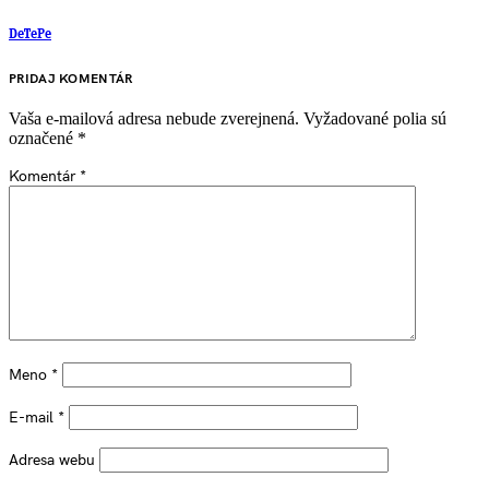
DeTePe
PRIDAJ KOMENTÁR
Vaša e-mailová adresa nebude zverejnená.
Vyžadované polia sú
označené
*
Komentár
*
Meno
*
E-mail
*
Adresa webu