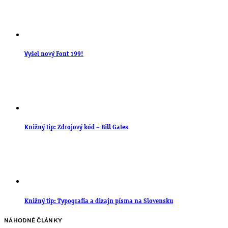
Vyšel nový Font 199!
Knižný tip: Zdrojový kód – Bill Gates
Knižný tip: Typografia a dizajn písma na Slovensku
NÁHODNÉ ČLÁNKY