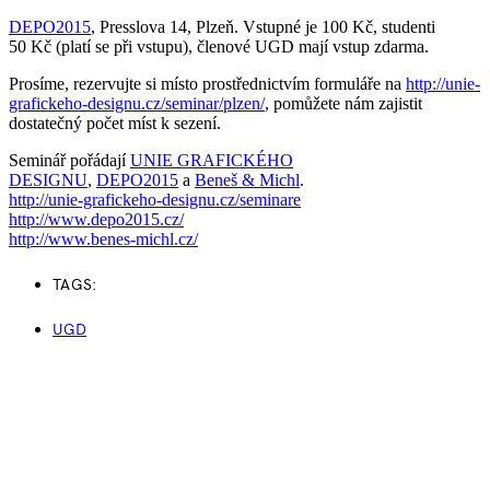
DEPO2015
, Presslova 14, Plzeň. Vstupné je 100 Kč, studenti
50 Kč (platí se při vstupu), členové UGD mají vstup zdarma.
Prosíme, rezervujte si místo prostřednictvím formuláře na
http://
unie-
grafickeho-designu.cz/
seminar/plzen/
, pomůžete nám zajistit
dostatečný počet míst k sezení.
Seminář pořádají
UNIE GRAFICKÉHO
DESIGNU
,
DEPO2015
a
Beneš & Michl
.
http://
unie-grafickeho-designu.cz/
seminare
http://www.depo2015.cz/
http://www.benes-michl.cz/
TAGS:
UGD