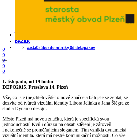
EAN generátor
QR generátor
.cdr online konvertor
lorem ipsum generátor
zistiť názov fontu – What the Font
WORKSHOPY
BAZÁR
zaslať súbor do rubriky Od detepákov
0
0
0
0
0
1. listopadu, od 19 hodin
DEPO2015, Presslova 14, Plzeň
Vše, co jste (ne)chtěli vědět o nové značce a báli jste se zeptat, se
dozvíte od tvůrců vizuální identity Libora Jelínka a Jana Šlégra ze
studia Dynamo design.
Město Plzeň má novou značku, která je specifická svou
jednoduchostí. Kvůli důrazu na obsah sdělení je zároveň
i nekonečně se proměňujícím sloganem. Tím vznikla dynamická
vizuální identita, která má pestré komunikační možnosti. Co vše