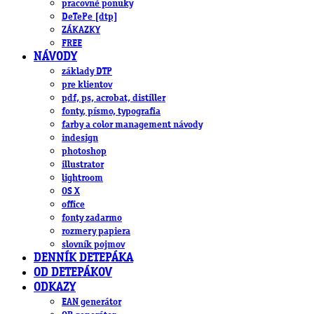
pracovné ponuky
DeTePe [dtp]
ZÁKAZKY
FREE
NÁVODY
základy DTP
pre klientov
pdf, ps, acrobat, distiller
fonty, písmo, typografia
farby a color management návody
indesign
photoshop
illustrator
lightroom
OS X
office
fonty zadarmo
rozmery papiera
slovník pojmov
DENNÍK DETEPÁKA
OD DETEPÁKOV
ODKAZY
EAN generátor