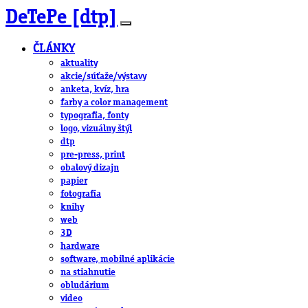
DeTePe [dtp]
ČLÁNKY
aktuality
akcie/súťaže/výstavy
anketa, kvíz, hra
farby a color management
typografia, fonty
logo, vizuálny štýl
dtp
pre-press, print
obalový dizajn
papier
fotografia
knihy
web
3D
hardware
software, mobilné aplikácie
na stiahnutie
obludárium
video