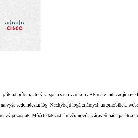
apríklad príbeh, ktorý sa spája s ich vznikom. Ak máte radi zaujímavé 
al na vyše sedemdesiat lôg. Nechýbajú logá známych automobiliek, webov
ujímavý poznatok. Môžete tak zistiť niečo nové a zároveň načerpať troch