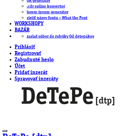
QR generátor
.cdr online konvertor
lorem ipsum generátor
zistiť názov fontu – What the Font
WORKSHOPY
BAZÁR
zaslať súbor do rubriky Od detepákov
Prihlásiť
Registrovať
Zabudnuté heslo
Účet
Pridať inzerát
Spravovať inzeráty