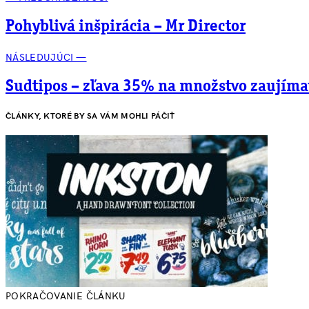
Pohyblivá inšpirácia – Mr Director
NÁSLEDUJÚCI —
Sudtipos – zľava 35% na množstvo zaujíma
ČLÁNKY, KTORÉ BY SA VÁM MOHLI PÁČIŤ
POKRAČOVANIE ČLÁNKU