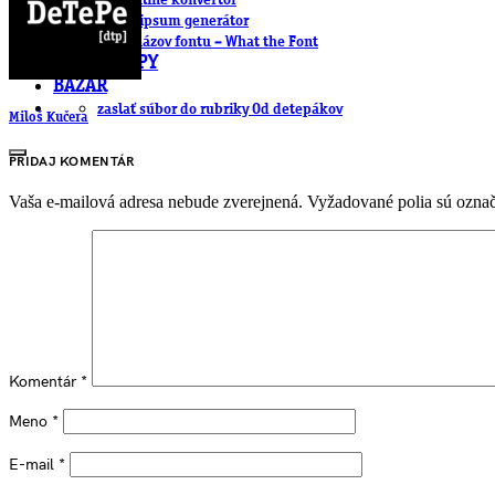
.cdr online konvertor
lorem ipsum generátor
zistiť názov fontu – What the Font
WORKSHOPY
BAZÁR
zaslať súbor do rubriky Od detepákov
Miloš Kučera
PRIDAJ KOMENTÁR
Vaša e-mailová adresa nebude zverejnená.
Vyžadované polia sú ozna
Komentár
*
Meno
*
E-mail
*