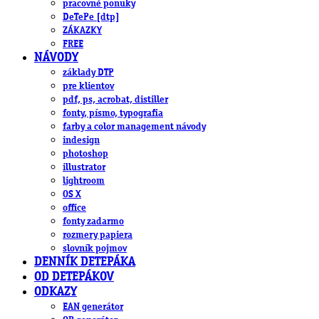
pracovné ponuky
DeTePe [dtp]
ZÁKAZKY
FREE
NÁVODY
základy DTP
pre klientov
pdf, ps, acrobat, distiller
fonty, písmo, typografia
farby a color management návody
indesign
photoshop
illustrator
lightroom
OS X
office
fonty zadarmo
rozmery papiera
slovník pojmov
DENNÍK DETEPÁKA
OD DETEPÁKOV
ODKAZY
EAN generátor