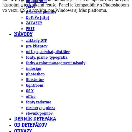
obludárium
nástrojmi a technikami retuše. Panel je kompatibilný s Photoshopom
video
vo verzii CS5 a novším, pre Windows aj Mac platformu.
pracovné ponuky
DeTePe [dtp]
ZÁKAZKY
FREE
NÁVODY
základy DTP
pre klientov
pdf, ps, acrobat, distiller
fonty, písmo, typografia
farby a color management návody
indesign
photoshop
illustrator
lightroom
OS X
office
fonty zadarmo
rozmery papiera
slovník pojmov
DENNÍK DETEPÁKA
OD DETEPÁKOV
ODKAZY