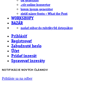
QR generátor
.cdr online konvertor
lorem ipsum generátor
zistiť názov fontu – What the Font
WORKSHOPY
BAZÁR
zaslať súbor do rubriky Od detepákov
Prihlásiť
Registrovať
Zabudnuté heslo
Účet
Pridať inzerát
Spravovať inzeráty
NOTIFIKÁCIE NOVÝCH ČLÁNKOV
Prihláste sa na odber