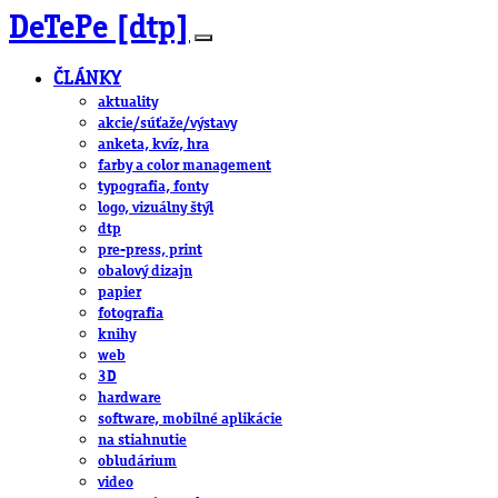
DeTePe [dtp]
ČLÁNKY
aktuality
akcie/súťaže/výstavy
anketa, kvíz, hra
farby a color management
typografia, fonty
logo, vizuálny štýl
dtp
pre-press, print
obalový dizajn
papier
fotografia
knihy
web
3D
hardware
software, mobilné aplikácie
na stiahnutie
obludárium
video