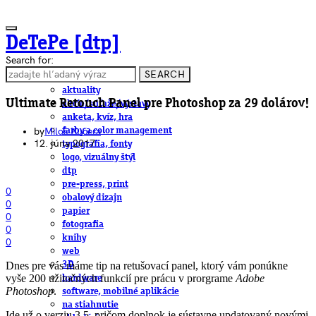
DeTePe [dtp]
Search for:
SEARCH
ČLÁNKY
aktuality
Ultimate Retouch Panel pre Photoshop za 29 dolárov!
akcie/súťaže/výstavy
anketa, kvíz, hra
by
Miloš Kučera
farby a color management
12. júna 2017
typografia, fonty
logo, vizuálny štýl
dtp
pre-press, print
0
obalový dizajn
0
papier
0
fotografia
0
knihy
0
web
Dnes pre vás máme tip na retušovací panel, ktorý vám ponúkne
3D
vyše 200 užitočných funkcií pre prácu v prorgrame
Adobe
hardware
Photoshop
.
software, mobilné aplikácie
na stiahnutie
Ide už o verziu 3.5, pričom doplnok je sústavne updatovaný novými