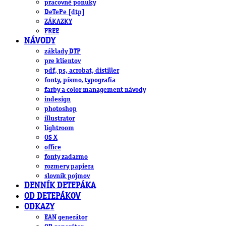
pracovné ponuky
DeTePe [dtp]
ZÁKAZKY
FREE
NÁVODY
základy DTP
pre klientov
pdf, ps, acrobat, distiller
fonty, písmo, typografia
farby a color management návody
indesign
photoshop
illustrator
lightroom
OS X
office
fonty zadarmo
rozmery papiera
slovník pojmov
DENNÍK DETEPÁKA
OD DETEPÁKOV
ODKAZY
EAN generátor