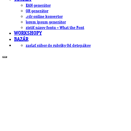
EAN generátor
QR generátor
.cdr online konvertor
lorem ipsum generátor
zistiť názov fontu – What the Font
WORKSHOPY
BAZÁR
zaslať súbor do rubriky Od detepákov