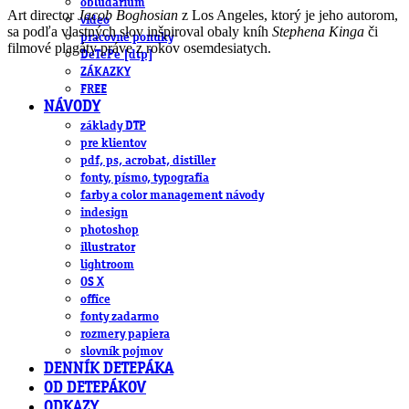
obludárium
Art director
Jacob Boghosian
z Los Angeles, ktorý je jeho autorom,
video
sa podľa vlastných slov inšpiroval obaly kníh
Stephena Kinga
či
pracovné ponuky
filmové plagáty práve z rokov osemdesiatych.
DeTePe [dtp]
ZÁKAZKY
FREE
NÁVODY
základy DTP
pre klientov
pdf, ps, acrobat, distiller
fonty, písmo, typografia
farby a color management návody
indesign
photoshop
illustrator
lightroom
OS X
office
fonty zadarmo
rozmery papiera
slovník pojmov
DENNÍK DETEPÁKA
OD DETEPÁKOV
ODKAZY