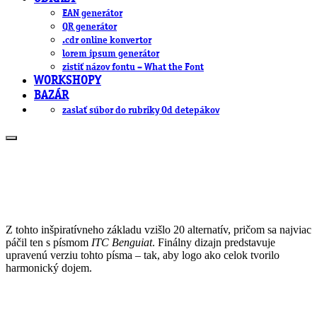
EAN generátor
QR generátor
.cdr online konvertor
lorem ipsum generátor
zistiť názov fontu – What the Font
WORKSHOPY
BAZÁR
zaslať súbor do rubriky Od detepákov
Z tohto inšpiratívneho základu vzišlo 20 alternatív, pričom sa najviac
páčil ten s písmom
ITC Benguiat
. Finálny dizajn predstavuje
upravenú verziu tohto písma – tak, aby logo ako celok tvorilo
harmonický dojem.