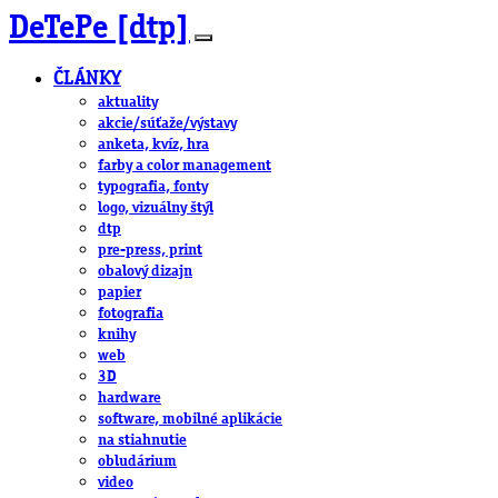
DeTePe [dtp]
ČLÁNKY
aktuality
akcie/súťaže/výstavy
anketa, kvíz, hra
farby a color management
typografia, fonty
logo, vizuálny štýl
dtp
pre-press, print
obalový dizajn
papier
fotografia
knihy
web
3D
hardware
software, mobilné aplikácie
na stiahnutie
obludárium
video