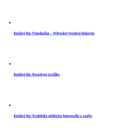
Knižný tip: Typokniha – Průvodce tvorbou tiskovin
Knižný tip: Kreativní grafika
Knižný tip: Praktická učebnice typografie a sazby