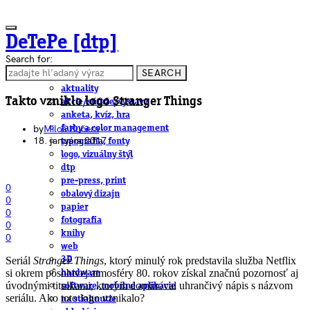
DeTePe [dtp]
Search for:
SEARCH
ČLÁNKY
aktuality
Takto vzniklo logo Stranger Things
akcie/súťaže/výstavy
anketa, kvíz, hra
by
Miloš Kučera
farby a color management
18. januára 2017
typografia, fonty
logo, vizuálny štýl
dtp
pre-press, print
0
obalový dizajn
0
papier
0
fotografia
0
knihy
0
web
Seriál
Stranger Things
, ktorý minulý rok predstavila služba Netflix
3D
si okrem pôsobivej atmosféry 80. rokov získal značnú pozornosť aj
hardware
úvodnými titulkami, ktorým dominoval uhrančivý nápis s názvom
software, mobilné aplikácie
seriálu. Ako toto logo vznikalo?
na stiahnutie