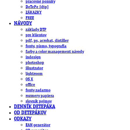
pracovné ponuky
DeTePe [dtp]
ZÁKAZKY
FREE
NÁVODY
základy DTP
pre klientov
pdf, ps, acrobat, distiller
fonty, písmo, typografia
farby a color management návody
indesign
photoshop
illustrator
lightroom
OS X
office
fonty zadarmo
rozmery papiera
slovník pojmov
DENNÍK DETEPÁKA
OD DETEPÁKOV
ODKAZY
EAN generátor