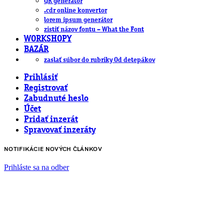
QR generátor
.cdr online konvertor
lorem ipsum generátor
zistiť názov fontu – What the Font
WORKSHOPY
BAZÁR
zaslať súbor do rubriky Od detepákov
Prihlásiť
Registrovať
Zabudnuté heslo
Účet
Pridať inzerát
Spravovať inzeráty
NOTIFIKÁCIE NOVÝCH ČLÁNKOV
Prihláste sa na odber