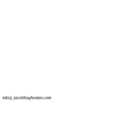
zdroj:
jacobboghosian.com