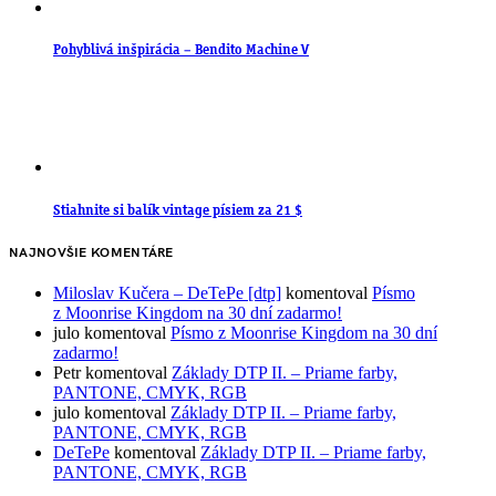
Pohyblivá inšpirácia – Bendito Machine V
Stiahnite si balík vintage písiem za 21 $
NAJNOVŠIE KOMENTÁRE
Miloslav Kučera – DeTePe [dtp]
komentoval
Písmo
z Moonrise Kingdom na 30 dní zadarmo!
julo
komentoval
Písmo z Moonrise Kingdom na 30 dní
zadarmo!
Petr
komentoval
Základy DTP II. – Priame farby,
PANTONE, CMYK, RGB
julo
komentoval
Základy DTP II. – Priame farby,
PANTONE, CMYK, RGB
DeTePe
komentoval
Základy DTP II. – Priame farby,
PANTONE, CMYK, RGB