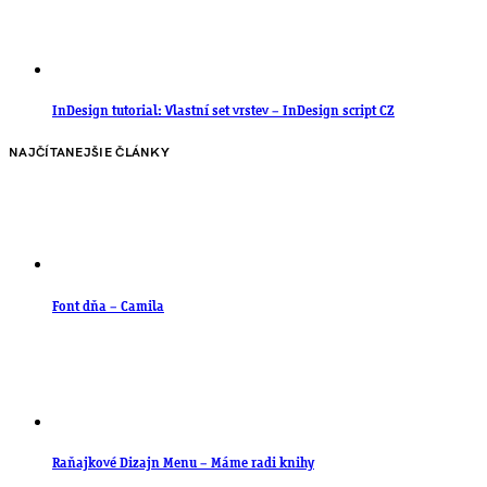
InDesign tutorial: Vlastní set vrstev – InDesign script CZ
NAJČÍTANEJŠIE ČLÁNKY
Font dňa – Camila
Raňajkové Dizajn Menu – Máme radi knihy