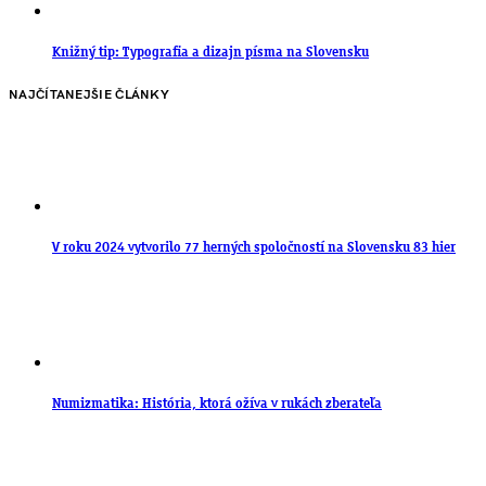
Knižný tip: Typografia a dizajn písma na Slovensku
NAJČÍTANEJŠIE ČLÁNKY
V roku 2024 vytvorilo 77 herných spoločností na Slovensku 83 hier
Numizmatika: História, ktorá ožíva v rukách zberateľa