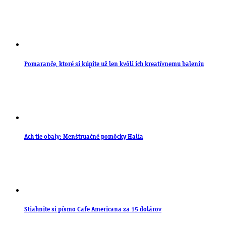
Pomaranče, ktoré si kúpite už len kvôli ich kreatívnemu baleniu
Ach tie obaly: Menštruačné pomôcky Halia
Stiahnite si písmo Cafe Americana za 15 dolárov