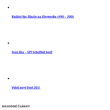
Knižný tip: Dizajn na Slovensku 1990 – 2005
Font dňa – SFT Schrifted Serif
Vyšel nový Font 201!
NÁHODNÉ ČLÁNKY