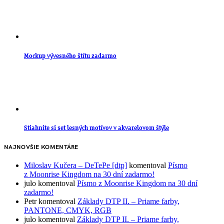
Mockup vývesného štítu zadarmo
Stiahnite si set lesných motívov v akvarelovom štýle
NAJNOVŠIE KOMENTÁRE
Miloslav Kučera – DeTePe [dtp]
komentoval
Písmo
z Moonrise Kingdom na 30 dní zadarmo!
julo
komentoval
Písmo z Moonrise Kingdom na 30 dní
zadarmo!
Petr
komentoval
Základy DTP II. – Priame farby,
PANTONE, CMYK, RGB
julo
komentoval
Základy DTP II. – Priame farby,