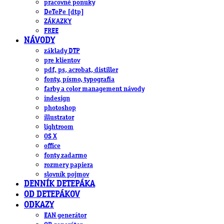
pracovné ponuky
DeTePe [dtp]
ZÁKAZKY
FREE
NÁVODY
základy DTP
pre klientov
pdf, ps, acrobat, distiller
fonty, písmo, typografia
farby a color management návody
indesign
photoshop
illustrator
lightroom
OS X
office
fonty zadarmo
rozmery papiera
slovník pojmov
DENNÍK DETEPÁKA
OD DETEPÁKOV
ODKAZY
EAN generátor