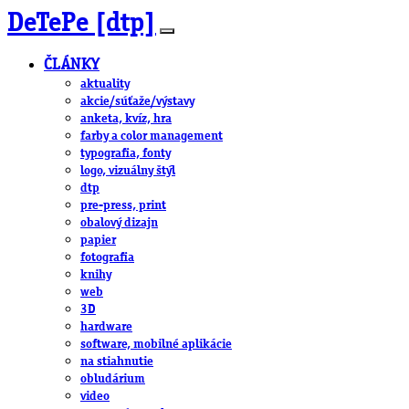
DeTePe [dtp]
ČLÁNKY
aktuality
akcie/súťaže/výstavy
anketa, kvíz, hra
farby a color management
typografia, fonty
logo, vizuálny štýl
dtp
pre-press, print
obalový dizajn
papier
fotografia
knihy
web
3D
hardware
software, mobilné aplikácie
na stiahnutie
obludárium
video