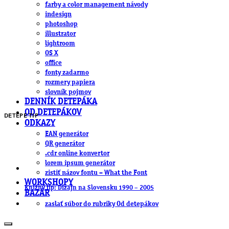
farby a color management návody
indesign
photoshop
illustrator
lightroom
OS X
office
fonty zadarmo
rozmery papiera
slovník pojmov
DENNÍK DETEPÁKA
OD DETEPÁKOV
DETEPE TIP
ODKAZY
EAN generátor
QR generátor
.cdr online konvertor
lorem ipsum generátor
zistiť názov fontu – What the Font
WORKSHOPY
Knižný tip: Dizajn na Slovensku 1990 – 2005
BAZÁR
zaslať súbor do rubriky Od detepákov