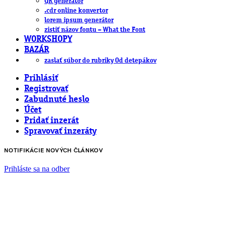
QR generátor
.cdr online konvertor
lorem ipsum generátor
zistiť názov fontu – What the Font
WORKSHOPY
BAZÁR
zaslať súbor do rubriky Od detepákov
Prihlásiť
Registrovať
Zabudnuté heslo
Účet
Pridať inzerát
Spravovať inzeráty
NOTIFIKÁCIE NOVÝCH ČLÁNKOV
Prihláste sa na odber