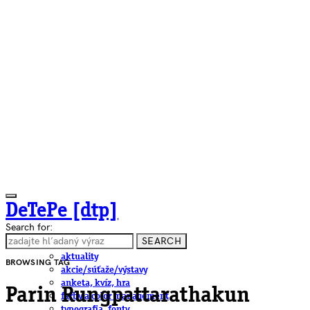
DeTePe [dtp]
Search for:
SEARCH
ČLÁNKY
aktuality
BROWSING TAG
akcie/súťaže/výstavy
anketa, kvíz, hra
Parin Rungpattarathakun
farby a color management
typografia, fonty