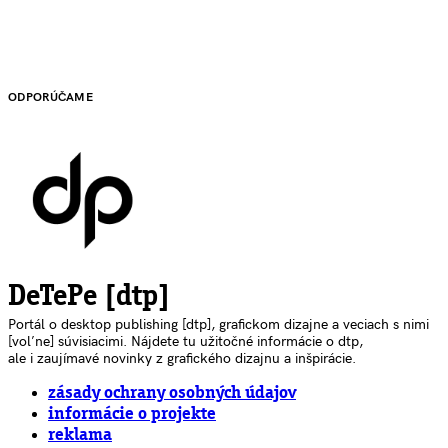
ODPORÚČAME
DeTePe [dtp]
Portál o desktop publishing [dtp], grafickom dizajne a veciach s nimi
[voľne] súvisiacimi. Nájdete tu užitočné informácie o dtp,
ale i zaujímavé novinky z grafického dizajnu a inšpirácie.
zásady ochrany osobných údajov
informácie o projekte
reklama