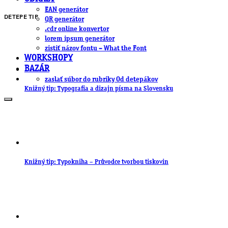
EAN generátor
DETEPE TIP
QR generátor
.cdr online konvertor
lorem ipsum generátor
zistiť názov fontu – What the Font
WORKSHOPY
BAZÁR
zaslať súbor do rubriky Od detepákov
Knižný tip: Typografia a dizajn písma na Slovensku
Knižný tip: Typokniha – Průvodce tvorbou tiskovin