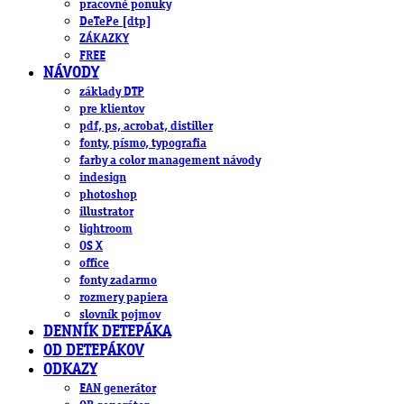
pracovné ponuky
DeTePe [dtp]
ZÁKAZKY
FREE
NÁVODY
základy DTP
pre klientov
pdf, ps, acrobat, distiller
fonty, písmo, typografia
farby a color management návody
indesign
photoshop
illustrator
lightroom
OS X
office
fonty zadarmo
rozmery papiera
slovník pojmov
DENNÍK DETEPÁKA
OD DETEPÁKOV
ODKAZY
EAN generátor