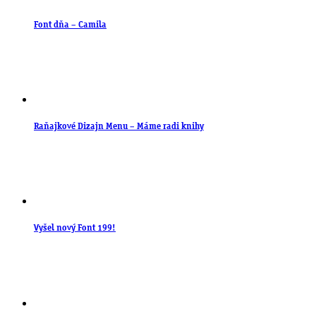
Font dňa – Camila
Raňajkové Dizajn Menu – Máme radi knihy
Vyšel nový Font 199!