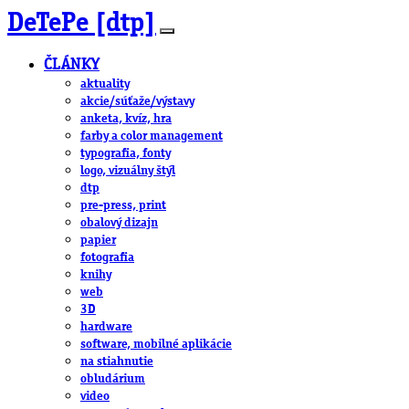
DeTePe [dtp]
ČLÁNKY
aktuality
akcie/súťaže/výstavy
anketa, kvíz, hra
farby a color management
typografia, fonty
logo, vizuálny štýl
dtp
pre-press, print
obalový dizajn
papier
fotografia
knihy
web
3D
hardware
software, mobilné aplikácie
na stiahnutie
obludárium
video