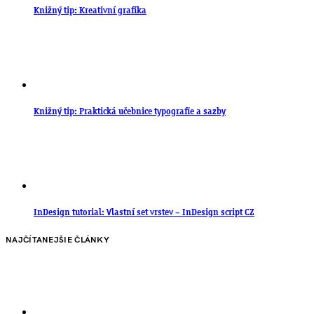
Knižný tip: Kreativní grafika
Knižný tip: Praktická učebnice typografie a sazby
InDesign tutorial: Vlastní set vrstev – InDesign script CZ
NAJČÍTANEJŠIE ČLÁNKY