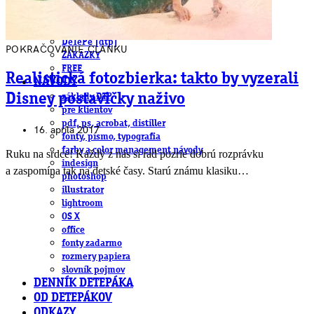
obludárium
video
pracovné ponuky
DeTePe [dtp]
POKRAČOVANIE ČLÁNKU
ZÁKAZKY
FREE
Realistická fotozbierka: takto by vyzerali
NÁVODY
Disney postavičky naživo
základy DTP
pre klientov
pdf, ps, acrobat, distiller
16. apríla 2017
fonty, písmo, typografia
farby a color management návody
Ruku na srdce! Každý z nás si rád pozrie dobrú rozprávku
indesign
a zaspomína tak na detské časy. Starú známu klasiku…
photoshop
illustrator
lightroom
OS X
office
fonty zadarmo
rozmery papiera
slovník pojmov
DENNÍK DETEPÁKA
OD DETEPÁKOV
ODKAZY