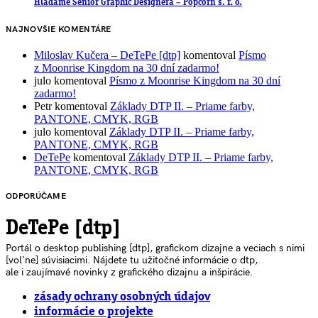
Hľadáme Senior Graphic Designera – Popcorn s. r. o.
NAJNOVŠIE KOMENTÁRE
Miloslav Kučera – DeTePe [dtp]
komentoval
Písmo
z Moonrise Kingdom na 30 dní zadarmo!
julo
komentoval
Písmo z Moonrise Kingdom na 30 dní
zadarmo!
Petr
komentoval
Základy DTP II. – Priame farby,
PANTONE, CMYK, RGB
julo
komentoval
Základy DTP II. – Priame farby,
PANTONE, CMYK, RGB
DeTePe
komentoval
Základy DTP II. – Priame farby,
PANTONE, CMYK, RGB
ODPORÚČAME
DeTePe [dtp]
Portál o desktop publishing [dtp], grafickom dizajne a veciach s nimi
[voľne] súvisiacimi. Nájdete tu užitočné informácie o dtp,
ale i zaujímavé novinky z grafického dizajnu a inšpirácie.
zásady ochrany osobných údajov
informácie o projekte