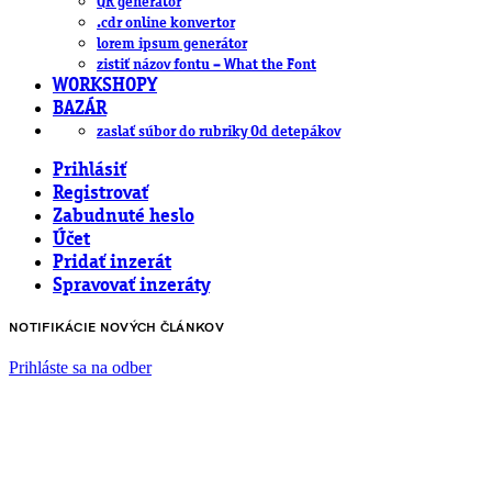
QR generátor
.cdr online konvertor
lorem ipsum generátor
zistiť názov fontu – What the Font
WORKSHOPY
BAZÁR
zaslať súbor do rubriky Od detepákov
Prihlásiť
Registrovať
Zabudnuté heslo
Účet
Pridať inzerát
Spravovať inzeráty
NOTIFIKÁCIE NOVÝCH ČLÁNKOV
Prihláste sa na odber