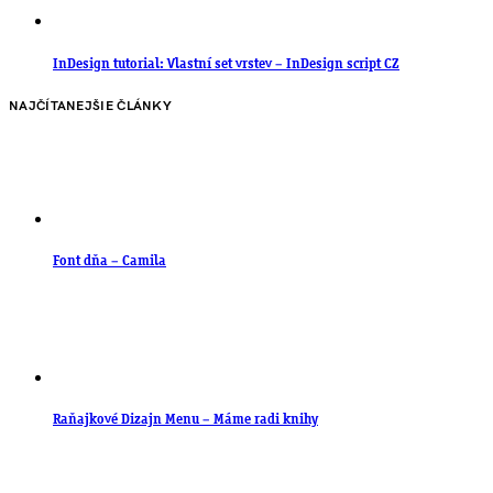
InDesign tutorial: Vlastní set vrstev – InDesign script CZ
NAJČÍTANEJŠIE ČLÁNKY
Font dňa – Camila
Raňajkové Dizajn Menu – Máme radi knihy