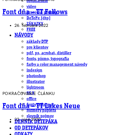
obludárium
video
Font dňa – TT Fellows
pracovné ponuky
DeTePe [dtp]
ZÁKAZKY
26. februára 2022
FREE
NÁVODY
základy DTP
pre klientov
pdf, ps, acrobat, distiller
fonty, písmo, typografia
farby a color management návody
indesign
photoshop
illustrator
lightroom
POKRAČOVANIE ČLÁNKU
OS X
office
fonty zadarmo
Font dňa – TT Lakes Neue
rozmery papiera
slovník pojmov
22. júna 2020
DENNÍK DETEPÁKA
OD DETEPÁKOV
ODKAZY