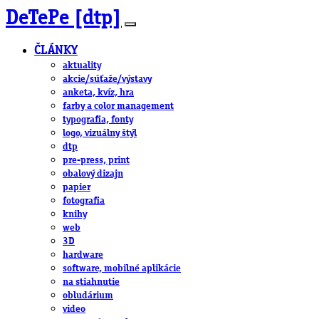
DeTePe [dtp]
ČLÁNKY
aktuality
akcie/súťaže/výstavy
anketa, kvíz, hra
farby a color management
typografia, fonty
logo, vizuálny štýl
dtp
pre-press, print
obalový dizajn
papier
fotografia
knihy
web
3D
hardware
software, mobilné aplikácie
na stiahnutie
obludárium
video