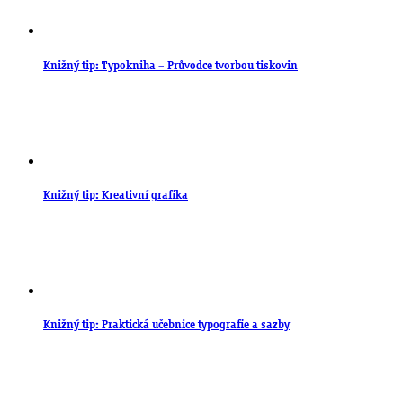
Knižný tip: Typokniha – Průvodce tvorbou tiskovin
Knižný tip: Kreativní grafika
Knižný tip: Praktická učebnice typografie a sazby