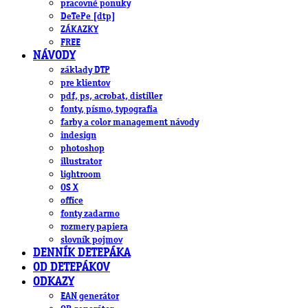
pracovné ponuky
DeTePe [dtp]
ZÁKAZKY
FREE
NÁVODY
základy DTP
pre klientov
pdf, ps, acrobat, distiller
fonty, písmo, typografia
farby a color management návody
indesign
photoshop
illustrator
lightroom
OS X
office
fonty zadarmo
rozmery papiera
slovník pojmov
DENNÍK DETEPÁKA
OD DETEPÁKOV
ODKAZY
EAN generátor