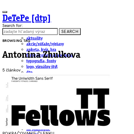
DeTePe [dtp]
Search for:
SEARCH
ČLÁNKY
aktuality
BROWSING TAG
akcie/súťaže/výstavy
anketa, kvíz, hra
Antonina Zhulkova
farby a color management
typografia, fonty
logo, vizuálny štýl
5 článkov
dtp
pre-press, print
obalový dizajn
papier
fotografia
knihy
web
3D
hardware
software, mobilné aplikácie
na stiahnutie
POKRAČOVANIE ČLÁNKU