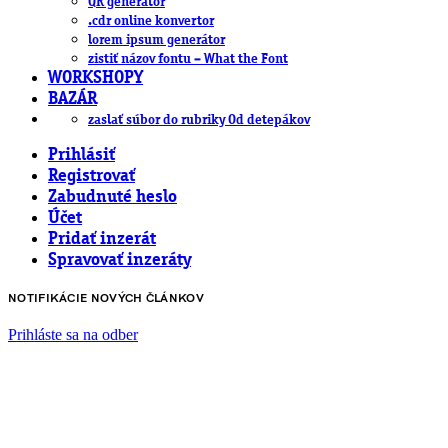
QR generátor
.cdr online konvertor
lorem ipsum generátor
zistiť názov fontu – What the Font
WORKSHOPY
BAZÁR
zaslať súbor do rubriky Od detepákov
Prihlásiť
Registrovať
Zabudnuté heslo
Účet
Pridať inzerát
Spravovať inzeráty
NOTIFIKÁCIE NOVÝCH ČLÁNKOV
Prihláste sa na odber