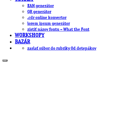
EAN generátor
QR generátor
.cdr online konvertor
lorem ipsum generátor
zistiť názov fontu – What the Font
WORKSHOPY
BAZÁR
zaslať súbor do rubriky Od detepákov