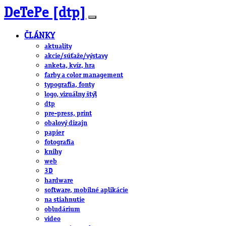
DeTePe [dtp]
ČLÁNKY
aktuality
akcie/súťaže/výstavy
anketa, kvíz, hra
farby a color management
typografia, fonty
logo, vizuálny štýl
dtp
pre-press, print
obalový dizajn
papier
fotografia
knihy
web
3D
hardware
software, mobilné aplikácie
na stiahnutie
obludárium
video