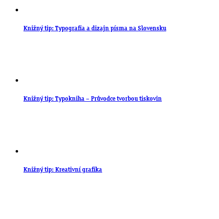
Knižný tip: Typografia a dizajn písma na Slovensku
Knižný tip: Typokniha – Průvodce tvorbou tiskovin
Knižný tip: Kreativní grafika