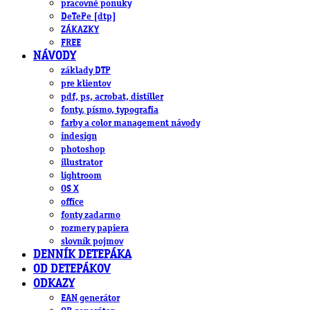
pracovné ponuky
DeTePe [dtp]
ZÁKAZKY
FREE
NÁVODY
základy DTP
pre klientov
pdf, ps, acrobat, distiller
fonty, písmo, typografia
farby a color management návody
indesign
photoshop
illustrator
lightroom
OS X
office
fonty zadarmo
rozmery papiera
slovník pojmov
DENNÍK DETEPÁKA
OD DETEPÁKOV
ODKAZY
EAN generátor