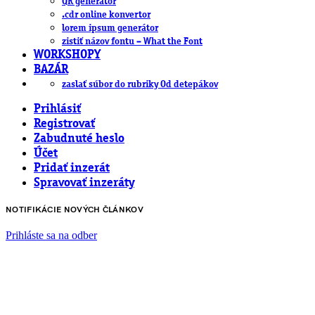
QR generátor
.cdr online konvertor
lorem ipsum generátor
zistiť názov fontu – What the Font
WORKSHOPY
BAZÁR
zaslať súbor do rubriky Od detepákov
Prihlásiť
Registrovať
Zabudnuté heslo
Účet
Pridať inzerát
Spravovať inzeráty
NOTIFIKÁCIE NOVÝCH ČLÁNKOV
Prihláste sa na odber