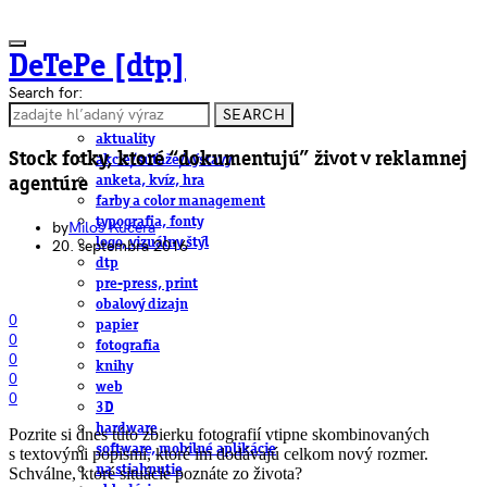
DeTePe [dtp]
Search for:
SEARCH
ČLÁNKY
aktuality
Stock fotky, ktoré “dokumentujú” život v reklamnej
akcie/súťaže/výstavy
anketa, kvíz, hra
agentúre
farby a color management
typografia, fonty
by
Miloš Kučera
logo, vizuálny štýl
20. septembra 2016
dtp
pre-press, print
obalový dizajn
0
papier
0
fotografia
0
knihy
0
web
0
3D
hardware
Pozrite si dnes túto zbierku fotografií vtipne skombinovaných
software, mobilné aplikácie
s textovými popismi, ktoré im dodávajú celkom nový rozmer.
na stiahnutie
Schválne, ktoré situácie poznáte zo života?