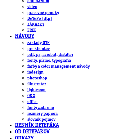
obludárium
video
pracovné ponuky
DeTePe [dtp]
ZÁKAZKY
FREE
NÁVODY
základy DTP
pre klientov
pdf, ps, acrobat, distiller
fonty, písmo, typografia
farby a color management návody
indesign
photoshop
illustrator
lightroom
OS X
office
fonty zadarmo
rozmery papiera
slovník pojmov
DENNÍK DETEPÁKA
OD DETEPÁKOV
ODKAZY