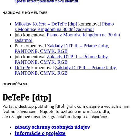
Sports Direct predstavil novú identitu
NAJNOVŠIE KOMENTÁRE
Miloslav Kučera – DeTePe [dtp]
komentoval
Písmo
z Moonrise Kingdom na 30 dní zadarmo!
julo
komentoval
Písmo z Moonrise Kingdom na 30 dní
zadarmo!
Petr
komentoval
Základy DTP II. – Priame farby,
PANTONE, CMYK, RGB
julo
komentoval
Základy DTP II. – Priame farby,
PANTONE, CMYK, RGB
DeTePe
komentoval
Základy DTP II. – Priame farby,
PANTONE, CMYK, RGB
ODPORÚČAME
DeTePe [dtp]
Portál o desktop publishing [dtp], grafickom dizajne a veciach s nimi
[voľne] súvisiacimi. Nájdete tu užitočné informácie o dtp,
ale i zaujímavé novinky z grafického dizajnu a inšpirácie.
zásady ochrany osobných údajov
informácie o projekte