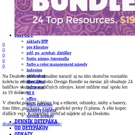
obludárium
video
pracovné ponuky
DeTePe [dtp]
ZÁKAZKY
FREE
NÁVODY
základy DTP
0
pre klientov
0
pdf, ps, acrobat, distiller
0
fonty, písmo, typografia
0
farby a color management návody
0
indesign
Na Dealotto môžete aktuálne naraziť aj na túto skutočne rozsiahlu
photoshop
kolekciu zdrojov. Dealotto Design Bundle na mesiac júl obsahuje 24
illustrator
balíčkov skutočne rozličných zdrojov, ktoré môžete mať spolu len
lightroom
za 19 dolárov.
OS X
office
V zbierke nájdete šablóny log a etikeiet, odzanky, stuhy a banery,
fonty zadarmo
foto filtre, mockupy, vzory, grafické prvky či písma. A ešte kopec
rozmery papiera
ďalších veci. Kompletný prehľad nájdete už na Dealotto.
slovník pojmov
DENNÍK DETEPÁKA
dealotto.com/deals/july-bundle/
OD DETEPÁKOV
ODKAZY