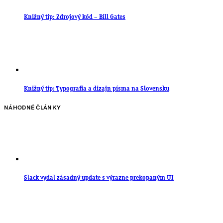
Knižný tip: Zdrojový kód – Bill Gates
Knižný tip: Typografia a dizajn písma na Slovensku
NÁHODNÉ ČLÁNKY
Slack vydal zásadný update s výrazne prekopaným UI