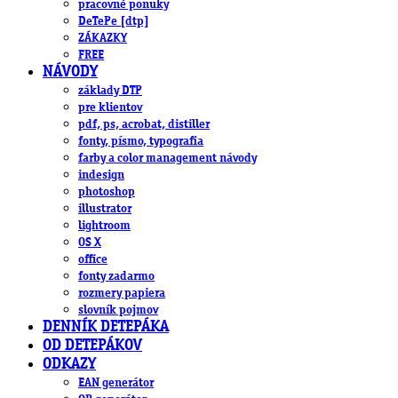
pracovné ponuky
DeTePe [dtp]
ZÁKAZKY
FREE
NÁVODY
základy DTP
pre klientov
pdf, ps, acrobat, distiller
fonty, písmo, typografia
farby a color management návody
indesign
photoshop
illustrator
lightroom
OS X
office
fonty zadarmo
rozmery papiera
slovník pojmov
DENNÍK DETEPÁKA
OD DETEPÁKOV
ODKAZY
EAN generátor