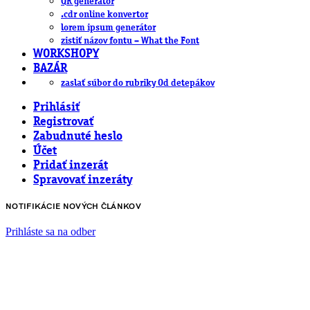
QR generátor
.cdr online konvertor
lorem ipsum generátor
zistiť názov fontu – What the Font
WORKSHOPY
BAZÁR
zaslať súbor do rubriky Od detepákov
Prihlásiť
Registrovať
Zabudnuté heslo
Účet
Pridať inzerát
Spravovať inzeráty
NOTIFIKÁCIE NOVÝCH ČLÁNKOV
Prihláste sa na odber