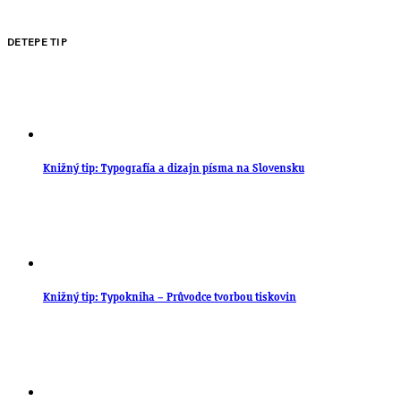
DETEPE TIP
Knižný tip: Typografia a dizajn písma na Slovensku
Knižný tip: Typokniha – Průvodce tvorbou tiskovin