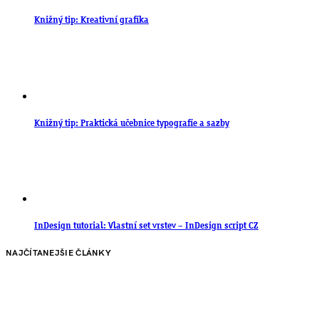
Knižný tip: Kreativní grafika
Knižný tip: Praktická učebnice typografie a sazby
InDesign tutorial: Vlastní set vrstev – InDesign script CZ
NAJČÍTANEJŠIE ČLÁNKY