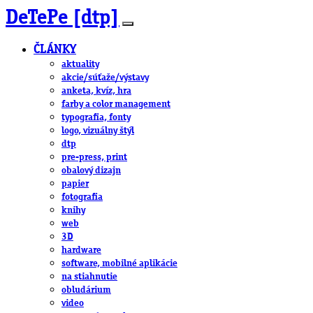
DeTePe [dtp]
ČLÁNKY
aktuality
akcie/súťaže/výstavy
anketa, kvíz, hra
farby a color management
typografia, fonty
logo, vizuálny štýl
dtp
pre-press, print
obalový dizajn
papier
fotografia
knihy
web
3D
hardware
software, mobilné aplikácie
na stiahnutie
obludárium
video