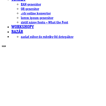
EAN generátor
QR generátor
.cdr online konvertor
lorem ipsum generátor
zistiť názov fontu – What the Font
WORKSHOPY
BAZÁR
zaslať súbor do rubriky Od detepákov