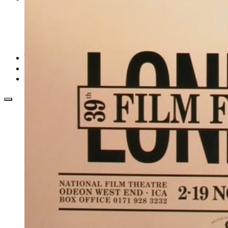
EAN generátor
QR generátor
.cdr online konvertor
lorem ipsum generátor
zistiť názov fontu – What the Font
WORKSHOPY
BAZÁR
zaslať súbor do rubriky Od detepákov