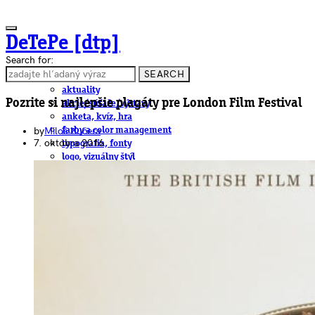
DeTePe [dtp]
Search for:
SEARCH
ČLÁNKY
aktuality
Pozrite si najlepšie plagáty pre London Film Festival
akcie/súťaže/výstavy
anketa, kvíz, hra
by
Miloš Kučera
farby a color management
7. októbra 2016
typografia, fonty
logo, vizuálny štýl
dtp
pre-press, print
obalový dizajn
papier
fotografia
knihy
web
3D
hardware
software, mobilné aplikácie
na stiahnutie