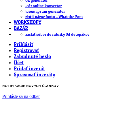
QR generátor
.cdr online konvertor
lorem ipsum generátor
zistiť názov fontu – What the Font
WORKSHOPY
BAZÁR
zaslať súbor do rubriky Od detepákov
Prihlásiť
Registrovať
Zabudnuté heslo
Účet
Pridať inzerát
Spravovať inzeráty
NOTIFIKÁCIE NOVÝCH ČLÁNKOV
Prihláste sa na odber