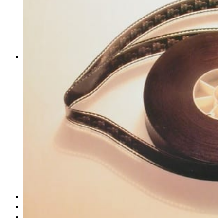
obludárium
video
pracovné ponuky
DeTePe [dtp]
ZÁKAZKY
FREE
NÁVODY
základy DTP
pre klientov
pdf, ps, acrobat, distiller
fonty, písmo, typografia
farby a color management návody
indesign
photoshop
illustrator
lightroom
OS X
office
fonty zadarmo
rozmery papiera
slovník pojmov
DENNÍK DETEPÁKA
OD DETEPÁKOV
ODKAZY