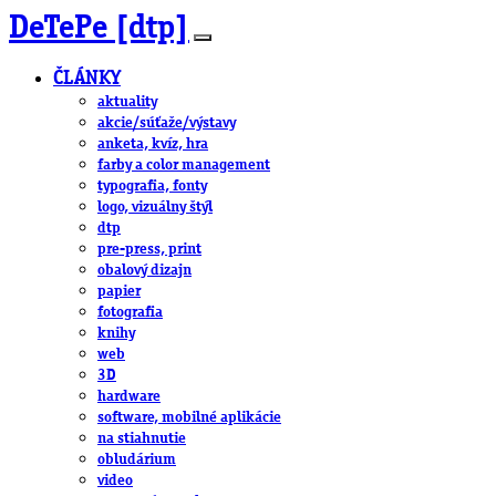
DeTePe [dtp]
ČLÁNKY
aktuality
akcie/súťaže/výstavy
anketa, kvíz, hra
farby a color management
typografia, fonty
logo, vizuálny štýl
dtp
pre-press, print
obalový dizajn
papier
fotografia
knihy
web
3D
hardware
software, mobilné aplikácie
na stiahnutie
obludárium
video