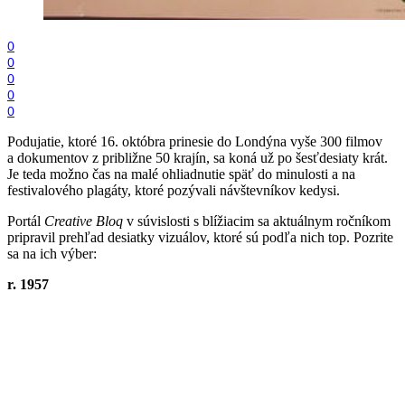
0
0
0
0
0
Podujatie, ktoré 16. októbra prinesie do Londýna vyše 300 filmov
a dokumentov z približne 50 krajín, sa koná už po šesťdesiaty krát.
Je teda možno čas na malé ohliadnutie späť do minulosti a na
festivalového plagáty, ktoré pozývali návštevníkov kedysi.
Portál
Creative Bloq
v súvislosti s blížiacim sa aktuálnym ročníkom
pripravil prehľad desiatky vizuálov, ktoré sú podľa nich top. Pozrite
sa na ich výber:
r. 1957