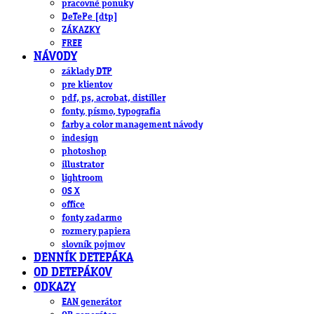
pracovné ponuky
DeTePe [dtp]
ZÁKAZKY
FREE
NÁVODY
základy DTP
pre klientov
pdf, ps, acrobat, distiller
fonty, písmo, typografia
farby a color management návody
indesign
photoshop
illustrator
lightroom
OS X
office
fonty zadarmo
rozmery papiera
slovník pojmov
DENNÍK DETEPÁKA
OD DETEPÁKOV
ODKAZY
EAN generátor