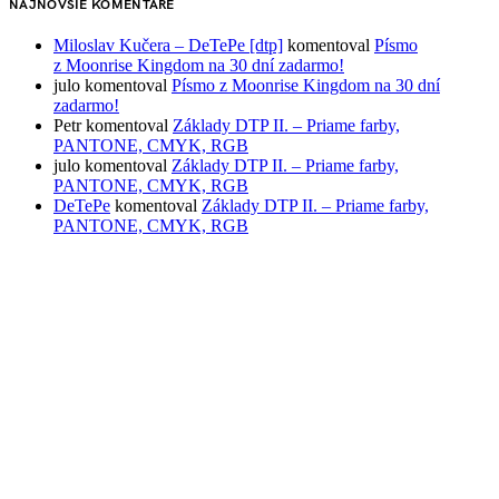
NAJNOVŠIE KOMENTÁRE
Miloslav Kučera – DeTePe [dtp]
komentoval
Písmo
z Moonrise Kingdom na 30 dní zadarmo!
julo
komentoval
Písmo z Moonrise Kingdom na 30 dní
zadarmo!
Petr
komentoval
Základy DTP II. – Priame farby,
PANTONE, CMYK, RGB
julo
komentoval
Základy DTP II. – Priame farby,
PANTONE, CMYK, RGB
DeTePe
komentoval
Základy DTP II. – Priame farby,
PANTONE, CMYK, RGB