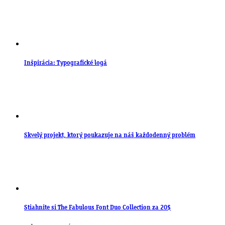
Inšpirácia: Typografické logá
Skvelý projekt, ktorý poukazuje na náš každodenný problém
Stiahnite si The Fabulous Font Duo Collection za 20$