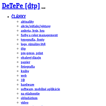
DeTePe [dtp]
ČLÁNKY
aktuality
akcie/súťaže/výstavy
anketa, kvíz, hra
farby a color management
typografia, fonty
logo, vizuálny štýl
dtp
pre-press, print
obalový dizajn
papier
fotografia
knihy
web
3D
hardware
software, mobilné aplikácie
na stiahnutie
obludárium
video