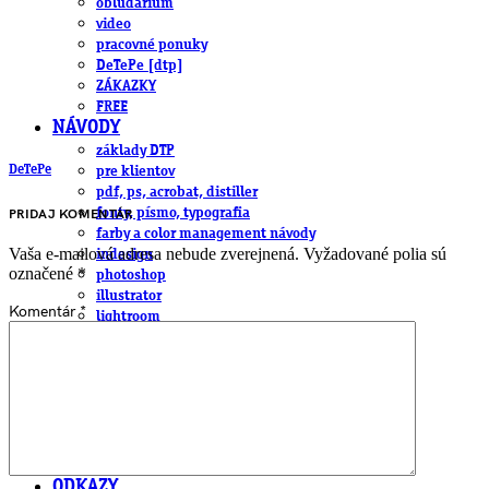
obludárium
video
pracovné ponuky
DeTePe [dtp]
ZÁKAZKY
FREE
NÁVODY
základy DTP
DeTePe
pre klientov
pdf, ps, acrobat, distiller
fonty, písmo, typografia
PRIDAJ KOMENTÁR
farby a color management návody
Vaša e-mailová adresa nebude zverejnená.
Vyžadované polia sú
indesign
označené
*
photoshop
illustrator
Komentár
*
lightroom
OS X
office
fonty zadarmo
rozmery papiera
slovník pojmov
DENNÍK DETEPÁKA
OD DETEPÁKOV
ODKAZY