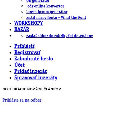
QR generátor
.cdr online konvertor
lorem ipsum generátor
zistiť názov fontu – What the Font
WORKSHOPY
BAZÁR
zaslať súbor do rubriky Od detepákov
Prihlásiť
Registrovať
Zabudnuté heslo
Účet
Pridať inzerát
Spravovať inzeráty
NOTIFIKÁCIE NOVÝCH ČLÁNKOV
Prihláste sa na odber