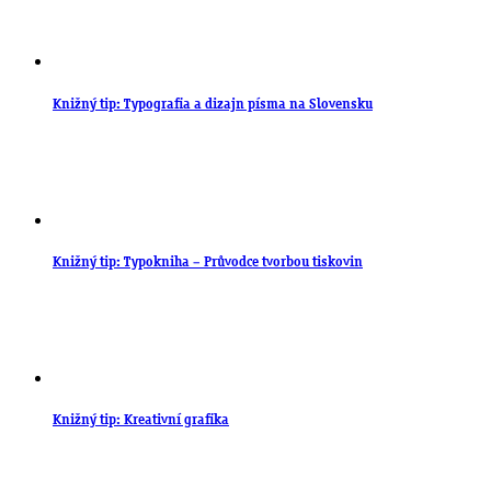
Knižný tip: Typografia a dizajn písma na Slovensku
Knižný tip: Typokniha – Průvodce tvorbou tiskovin
Knižný tip: Kreativní grafika