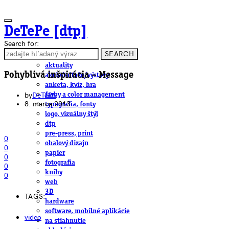
DeTePe [dtp]
Search for:
SEARCH
ČLÁNKY
aktuality
Pohyblivá inšpirácia – Message
akcie/súťaže/výstavy
anketa, kvíz, hra
by
DeTePe
farby a color management
8. marca 2013
typografia, fonty
logo, vizuálny štýl
dtp
pre-press, print
0
obalový dizajn
0
papier
0
fotografia
0
knihy
0
web
3D
TAGS:
hardware
software, mobilné aplikácie
video
na stiahnutie