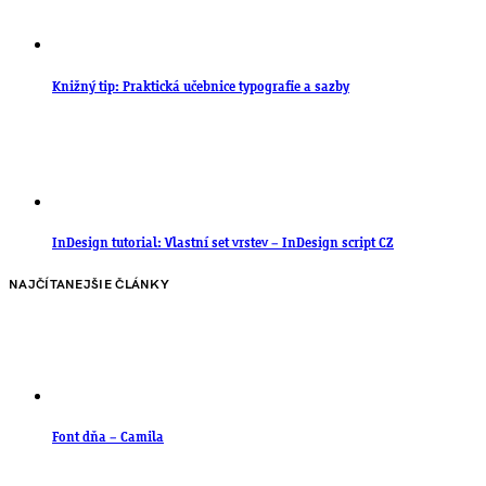
Knižný tip: Praktická učebnice typografie a sazby
InDesign tutorial: Vlastní set vrstev – InDesign script CZ
NAJČÍTANEJŠIE ČLÁNKY
Font dňa – Camila