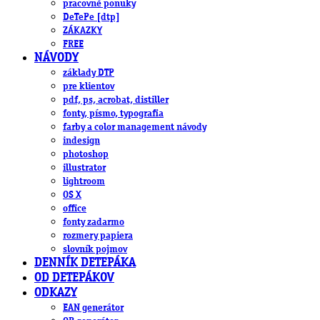
pracovné ponuky
DeTePe [dtp]
ZÁKAZKY
FREE
NÁVODY
základy DTP
pre klientov
pdf, ps, acrobat, distiller
fonty, písmo, typografia
farby a color management návody
indesign
photoshop
illustrator
lightroom
OS X
office
fonty zadarmo
rozmery papiera
slovník pojmov
DENNÍK DETEPÁKA
OD DETEPÁKOV
ODKAZY
EAN generátor