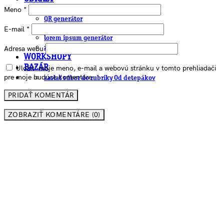
Meno
*
EAN generátor
QR generátor
E-mail
*
.cdr online konvertor
lorem ipsum generátor
zistiť názov fontu – What the Font
Adresa webu
WORKSHOPY
BAZÁR
Uložiť moje meno, e-mail a webovú stránku v tomto prehliadači
pre moje budúce komentáre.
zaslať súbor do rubriky Od detepákov
ZOBRAZIŤ KOMENTÁRE (0)