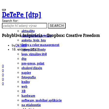
DeTePe [dtp]
Search for:
SEARCH
ČLÁNKY
aktuality
Pohyblivá inšpirácia – Dropbox: Creative Freedom
akcie/súťaže/výstavy
anketa, kvíz, hra
by
DeTePe
farby a color management
18. októbra 2015
typografia, fonty
logo, vizuálny štýl
dtp
pre-press, print
0
obalový dizajn
0
papier
0
fotografia
0
knihy
0
web
3D
hardware
software, mobilné aplikácie
na stiahnutie