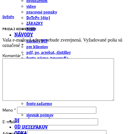
obludárium
video
pracovné ponuky
DeTePe
DeTePe [dtp]
ZÁKAZKY
PRIDAJ KOMENTÁR
FREE
NÁVODY
Vaša e-mailová adresa nebude zverejnená.
Vyžadované polia sú
základy DTP
označené
*
pre klientov
pdf, ps, acrobat, distiller
Komentár
*
fonty, písmo, typografia
farby a color management návody
indesign
photoshop
illustrator
lightroom
OS X
office
fonty zadarmo
rozmery papiera
Meno
*
slovník pojmov
DENNÍK DETEPÁKA
E-mail
*
OD DETEPÁKOV
Adresa webu
ODKAZY