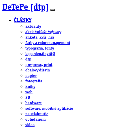
DeTePe [dtp]
ČLÁNKY
aktuality
akcie/súťaže/výstavy
anketa, kvíz, hra
farby a color management
typografia, fonty
logo, vizuálny štýl
dtp
pre-press, print
obalový dizajn
papier
fotografia
knihy
web
3D
hardware
software, mobilné aplikácie
na stiahnutie
obludárium
video