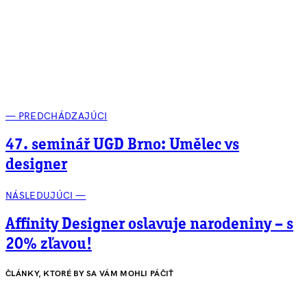
— PREDCHÁDZAJÚCI
47. seminář UGD Brno: Umělec vs
designer
NÁSLEDUJÚCI —
Affinity Designer oslavuje narodeniny – s
20% zľavou!
ČLÁNKY, KTORÉ BY SA VÁM MOHLI PÁČIŤ