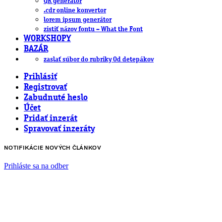
QR generátor
.cdr online konvertor
lorem ipsum generátor
zistiť názov fontu – What the Font
WORKSHOPY
BAZÁR
zaslať súbor do rubriky Od detepákov
Prihlásiť
Registrovať
Zabudnuté heslo
Účet
Pridať inzerát
Spravovať inzeráty
NOTIFIKÁCIE NOVÝCH ČLÁNKOV
Prihláste sa na odber