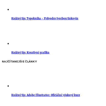
Knižný tip: Typokniha – Průvodce tvorbou tiskovin
Knižný tip: Kreativní grafika
NAJČÍTANEJŠIE ČLÁNKY
Knižný tip: Adobe Illustrator: Oficiální výukový kurz