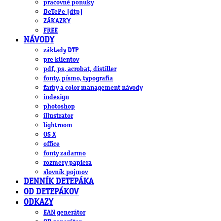
pracovné ponuky
DeTePe [dtp]
ZÁKAZKY
FREE
NÁVODY
základy DTP
pre klientov
pdf, ps, acrobat, distiller
fonty, písmo, typografia
farby a color management návody
indesign
photoshop
illustrator
lightroom
OS X
office
fonty zadarmo
rozmery papiera
slovník pojmov
DENNÍK DETEPÁKA
OD DETEPÁKOV
ODKAZY
EAN generátor