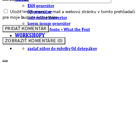
EAN generátor
Uložiť moje meno, e-mail a webovú stránku v tomto prehliadači
QR generátor
pre moje budúce komentáre.
.cdr online konvertor
lorem ipsum generátor
zistiť názov fontu – What the Font
WORKSHOPY
ZOBRAZIŤ KOMENTÁRE (0)
BAZÁR
zaslať súbor do rubriky Od detepákov