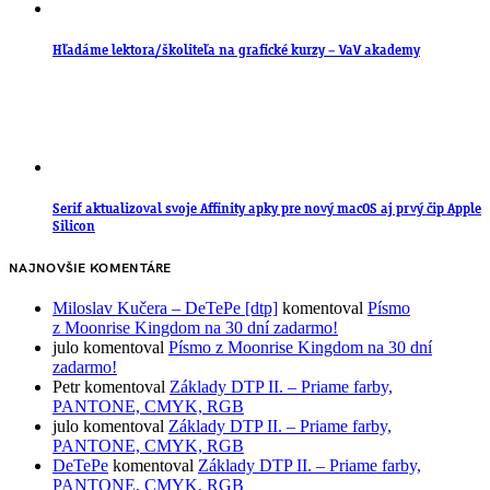
Hľadáme lektora/školiteľa na grafické kurzy – VaV akademy
Serif aktualizoval svoje Affinity apky pre nový macOS aj prvý čip Apple
Silicon
NAJNOVŠIE KOMENTÁRE
Miloslav Kučera – DeTePe [dtp]
komentoval
Písmo
z Moonrise Kingdom na 30 dní zadarmo!
julo
komentoval
Písmo z Moonrise Kingdom na 30 dní
zadarmo!
Petr
komentoval
Základy DTP II. – Priame farby,
PANTONE, CMYK, RGB
julo
komentoval
Základy DTP II. – Priame farby,
PANTONE, CMYK, RGB
DeTePe
komentoval
Základy DTP II. – Priame farby,
PANTONE, CMYK, RGB