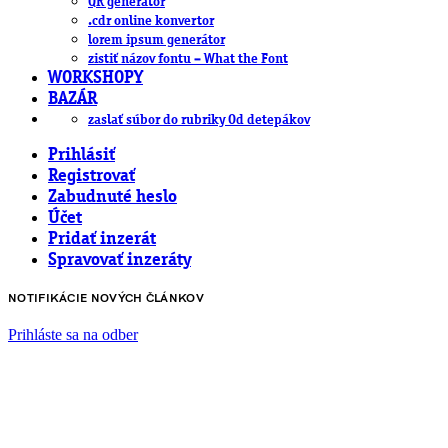
QR generátor
.cdr online konvertor
lorem ipsum generátor
zistiť názov fontu – What the Font
WORKSHOPY
BAZÁR
zaslať súbor do rubriky Od detepákov
Prihlásiť
Registrovať
Zabudnuté heslo
Účet
Pridať inzerát
Spravovať inzeráty
NOTIFIKÁCIE NOVÝCH ČLÁNKOV
Prihláste sa na odber