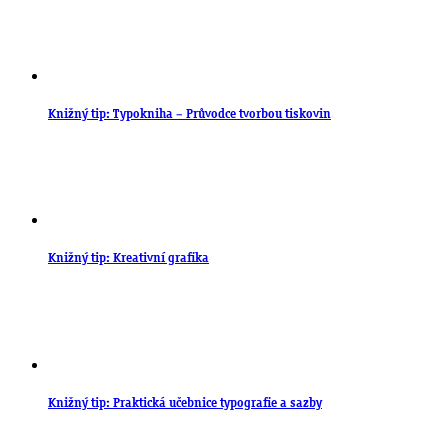
Knižný tip: Typokniha – Průvodce tvorbou tiskovin
Knižný tip: Kreativní grafika
Knižný tip: Praktická učebnice typografie a sazby