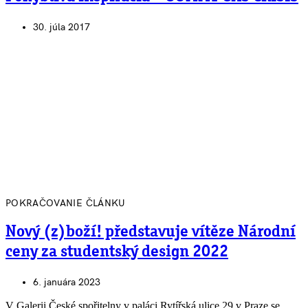
30. júla 2017
POKRAČOVANIE ČLÁNKU
Nový (z)boží! představuje vítěze Národní
ceny za studentský design 2022
6. januára 2023
V Galerii České spořitelny v paláci Rytířská ulice 29 v Praze se