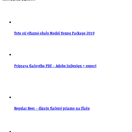
Toto sú víťazné obaly Model Young Package 2019
Príprava tlačového PDF – Adobe InDesign + export
Regular Beer – dizajn tlačený priamo na fľašu