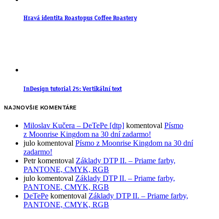
Hravá identita Roastopus Coffee Roastery
InDesign tutorial 25: Vertikální text
NAJNOVŠIE KOMENTÁRE
Miloslav Kučera – DeTePe [dtp]
komentoval
Písmo
z Moonrise Kingdom na 30 dní zadarmo!
julo
komentoval
Písmo z Moonrise Kingdom na 30 dní
zadarmo!
Petr
komentoval
Základy DTP II. – Priame farby,
PANTONE, CMYK, RGB
julo
komentoval
Základy DTP II. – Priame farby,
PANTONE, CMYK, RGB
DeTePe
komentoval
Základy DTP II. – Priame farby,
PANTONE, CMYK, RGB