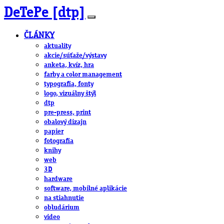
DeTePe [dtp]
ČLÁNKY
aktuality
akcie/súťaže/výstavy
anketa, kvíz, hra
farby a color management
typografia, fonty
logo, vizuálny štýl
dtp
pre-press, print
obalový dizajn
papier
fotografia
knihy
web
3D
hardware
software, mobilné aplikácie
na stiahnutie
obludárium
video