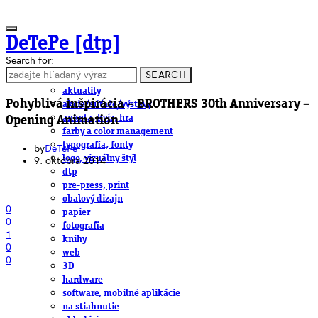
DeTePe [dtp]
Search for:
SEARCH
ČLÁNKY
aktuality
Pohyblivá inšpirácia – BROTHERS 30th Anniversary –
akcie/súťaže/výstavy
anketa, kvíz, hra
Opening Animation
farby a color management
typografia, fonty
by
DeTePe
logo, vizuálny štýl
9. októbra 2014
dtp
pre-press, print
obalový dizajn
0
papier
0
fotografia
1
knihy
0
web
0
3D
hardware
software, mobilné aplikácie
na stiahnutie