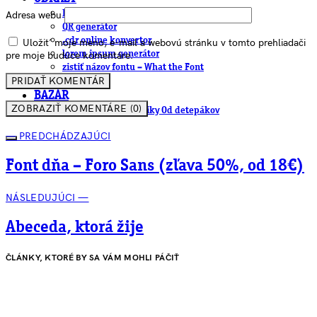
EAN generátor
Adresa webu
QR generátor
.cdr online konvertor
Uložiť moje meno, e-mail a webovú stránku v tomto prehliadači
lorem ipsum generátor
pre moje budúce komentáre.
zistiť názov fontu – What the Font
WORKSHOPY
BAZÁR
ZOBRAZIŤ KOMENTÁRE (0)
zaslať súbor do rubriky Od detepákov
— PREDCHÁDZAJÚCI
Font dňa – Foro Sans (zľava 50%, od 18€)
NÁSLEDUJÚCI —
Abeceda, ktorá žije
ČLÁNKY, KTORÉ BY SA VÁM MOHLI PÁČIŤ