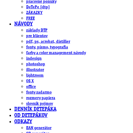
pracovné ponuky
DeTePe [dtp]
ZÁKAZKY
FREE
NÁVODY
základy DTP
pre klientov
pdf, ps, acrobat, distiller
fonty, písmo, typografia
farby a color management návody
indesign
photoshop
illustrator
lightroom
OS X
office
fonty zadarmo
rozmery papiera
slovník pojmov
DENNÍK DETEPÁKA
OD DETEPÁKOV
ODKAZY
EAN generátor