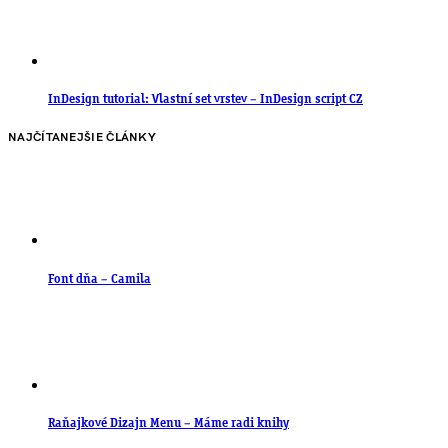
InDesign tutorial: Vlastní set vrstev – InDesign script CZ
NAJČÍTANEJŠIE ČLÁNKY
Font dňa – Camila
Raňajkové Dizajn Menu – Máme radi knihy