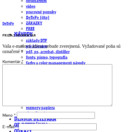
obludárium
video
pracovné ponuky
DeTePe [dtp]
ZÁKAZKY
DeTePe
FREE
NÁVODY
PRIDAJ KOMENTÁR
základy DTP
Vaša e-mailová adresa nebude zverejnená.
Vyžadované polia sú
pre klientov
označené
*
pdf, ps, acrobat, distiller
fonty, písmo, typografia
Komentár
*
farby a color management návody
indesign
photoshop
illustrator
lightroom
OS X
office
fonty zadarmo
rozmery papiera
slovník pojmov
Meno
*
DENNÍK DETEPÁKA
OD DETEPÁKOV
E-mail
*
ODKAZY