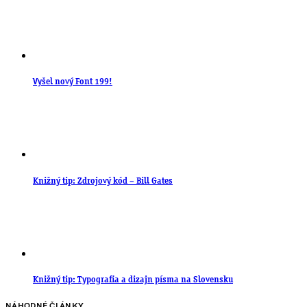
Vyšel nový Font 199!
Knižný tip: Zdrojový kód – Bill Gates
Knižný tip: Typografia a dizajn písma na Slovensku
NÁHODNÉ ČLÁNKY