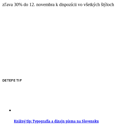
zľava 30% do 12. novembra k dispozícii vo všetkých štýloch
DETEPE TIP
Knižný tip: Typografia a dizajn písma na Slovensku