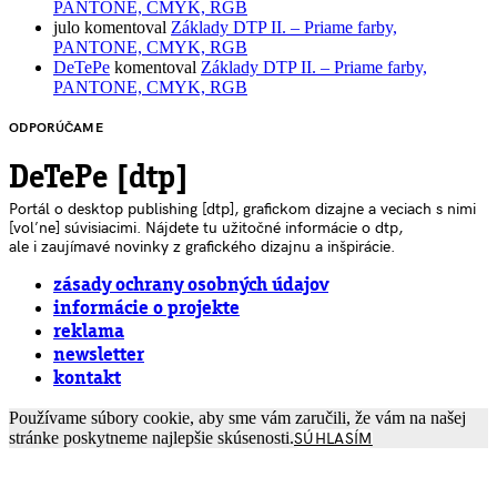
PANTONE, CMYK, RGB
julo
komentoval
Základy DTP II. – Priame farby,
PANTONE, CMYK, RGB
DeTePe
komentoval
Základy DTP II. – Priame farby,
PANTONE, CMYK, RGB
ODPORÚČAME
DeTePe [dtp]
Portál o desktop publishing [dtp], grafickom dizajne a veciach s nimi
[voľne] súvisiacimi. Nájdete tu užitočné informácie o dtp,
ale i zaujímavé novinky z grafického dizajnu a inšpirácie.
zásady ochrany osobných údajov
informácie o projekte
reklama
newsletter
kontakt
Používame súbory cookie, aby sme vám zaručili, že vám na našej
stránke poskytneme najlepšie skúsenosti.
SÚHLASÍM