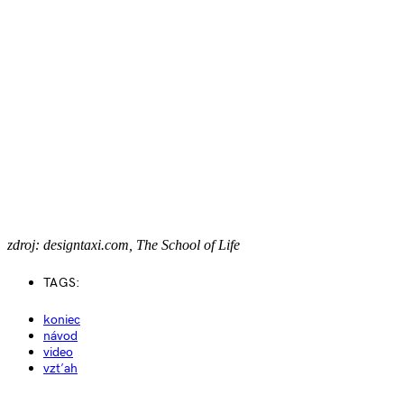
zdroj: designtaxi.com, The School of Life
TAGS:
koniec
návod
video
vzťah