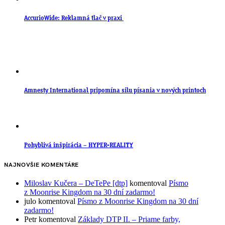
AccurioWide: Reklamná tlač v praxi
Amnesty International pripomína silu písania v nových printoch
Pohyblivá inšpirácia – HYPER-REALITY
NAJNOVŠIE KOMENTÁRE
Miloslav Kučera – DeTePe [dtp]
komentoval
Písmo
z Moonrise Kingdom na 30 dní zadarmo!
julo
komentoval
Písmo z Moonrise Kingdom na 30 dní
zadarmo!
Petr
komentoval
Základy DTP II. – Priame farby,