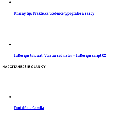
Knižný tip: Praktická učebnice typografie a sazby
InDesign tutorial: Vlastní set vrstev – InDesign script CZ
NAJČÍTANEJŠIE ČLÁNKY
Font dňa – Camila