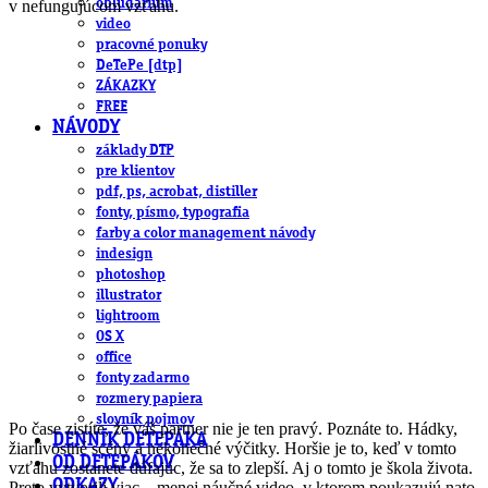
obludárium
v nefungujúcom vzťahu.
video
pracovné ponuky
DeTePe [dtp]
ZÁKAZKY
FREE
NÁVODY
základy DTP
pre klientov
pdf, ps, acrobat, distiller
fonty, písmo, typografia
farby a color management návody
indesign
photoshop
illustrator
lightroom
OS X
office
fonty zadarmo
rozmery papiera
slovník pojmov
Po čase zistíte, že váš partner nie je ten pravý. Poznáte to. Hádky,
DENNÍK DETEPÁKA
žiarlivostné scény a nekonečné výčitky. Horšie je to, keď v tomto
OD DETEPÁKOV
vzťahu zostanete dúfajúc, že sa to zlepší. Aj o tomto je škola života.
ODKAZY
Preto vytvorili viac – menej náučné video, v ktorom poukazujú nato