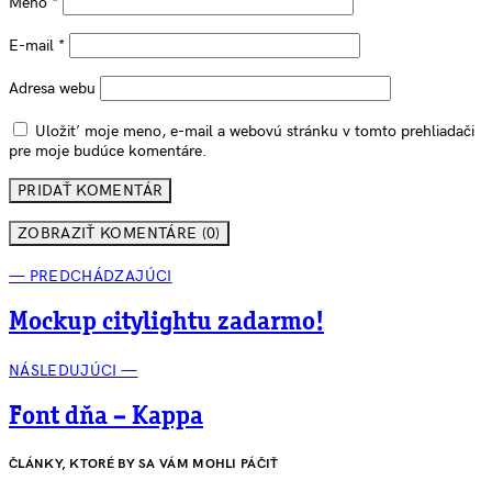
Meno
*
E-mail
*
Adresa webu
Uložiť moje meno, e-mail a webovú stránku v tomto prehliadači
pre moje budúce komentáre.
ZOBRAZIŤ KOMENTÁRE (0)
— PREDCHÁDZAJÚCI
Mockup citylightu zadarmo!
NÁSLEDUJÚCI —
Font dňa – Kappa
ČLÁNKY, KTORÉ BY SA VÁM MOHLI PÁČIŤ