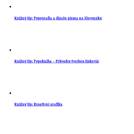
Knižný tip: Typografia a dizajn písma na Slovensku
Knižný tip: Typokniha – Průvodce tvorbou tiskovin
Knižný tip: Kreativní grafika