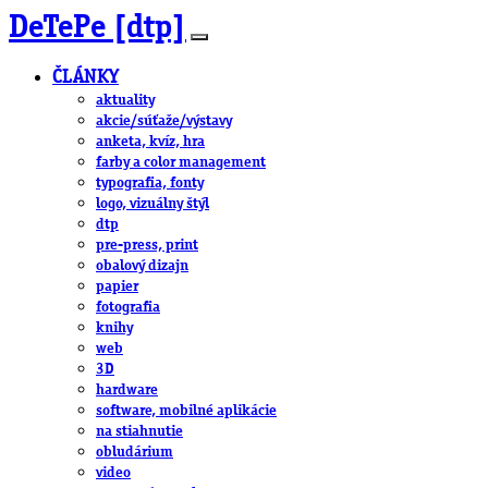
DeTePe [dtp]
ČLÁNKY
aktuality
akcie/súťaže/výstavy
anketa, kvíz, hra
farby a color management
typografia, fonty
logo, vizuálny štýl
dtp
pre-press, print
obalový dizajn
papier
fotografia
knihy
web
3D
hardware
software, mobilné aplikácie
na stiahnutie
obludárium
video