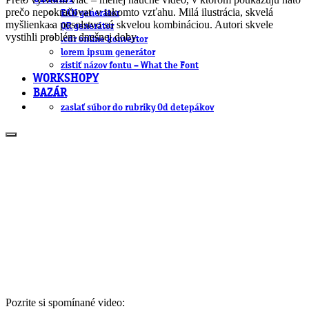
prečo nepokračovať v takomto vzťahu. Milá ilustrácia, skvelá
EAN generátor
myšlienka a posolstvo sú skvelou kombináciou. Autori skvele
QR generátor
vystihli problém dnešnej doby.
.cdr online konvertor
lorem ipsum generátor
zistiť názov fontu – What the Font
WORKSHOPY
BAZÁR
zaslať súbor do rubriky Od detepákov
Pozrite si spomínané video: