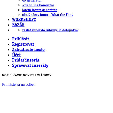
QR generátor
.cdr online konvertor
lorem ipsum generátor
zistiť názov fontu – What the Font
WORKSHOPY
BAZÁR
zaslať súbor do rubriky Od detepákov
Prihlásiť
Registrovať
Zabudnuté heslo
Účet
Pridať inzerát
Spravovať inzeráty
NOTIFIKÁCIE NOVÝCH ČLÁNKOV
Prihláste sa na odber