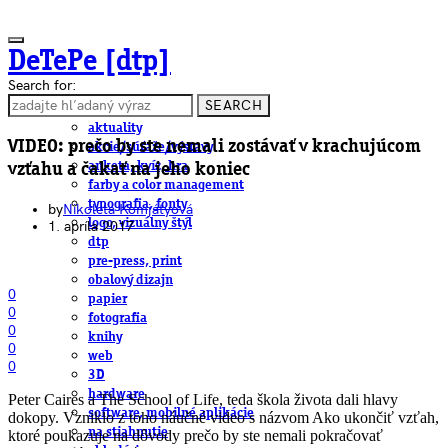
DeTePe [dtp]
Search for:
SEARCH
ČLÁNKY
aktuality
VIDEO: prečo by ste nemali zostávať v krachujúcom
akcie/súťaže/výstavy
anketa, kvíz, hra
vzťahu a čakať na jeho koniec
farby a color management
typografia, fonty
by
Nikoleta Komjátyová
logo, vizuálny štýl
1. apríla 2017
dtp
pre-press, print
obalový dizajn
0
papier
0
fotografia
0
knihy
0
web
0
3D
hardware
Peter Caires a The School of Life, teda škola života dali hlavy
software, mobilné aplikácie
dokopy. Vzniklo z toho náučné video s názvom Ako ukončiť vzťah,
na stiahnutie
ktoré poukazuje na dôvody prečo by ste nemali pokračovať