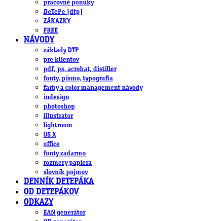
pracovné ponuky
DeTePe [dtp]
ZÁKAZKY
FREE
NÁVODY
základy DTP
pre klientov
pdf, ps, acrobat, distiller
fonty, písmo, typografia
farby a color management návody
indesign
photoshop
illustrator
lightroom
OS X
office
fonty zadarmo
rozmery papiera
slovník pojmov
DENNÍK DETEPÁKA
OD DETEPÁKOV
ODKAZY
EAN generátor