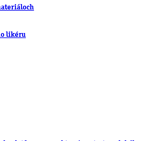
materiáloch
o likéru