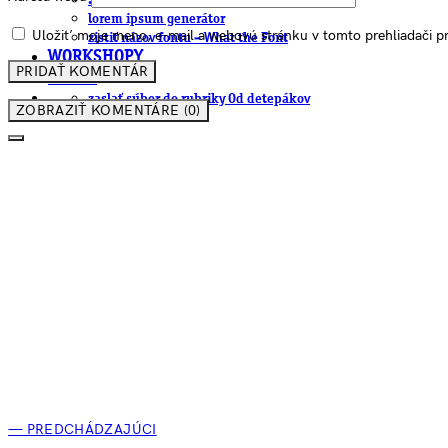
.cdr online konvertor
lorem ipsum generátor
Uložiť moje meno, e-mail a webovú stránku v tomto prehliadači 
zistiť názov fontu – What the Font
WORKSHOPY
BAZÁR
zaslať súbor do rubriky Od detepákov
ZOBRAZIŤ KOMENTÁRE (0)
— PREDCHÁDZAJÚCI