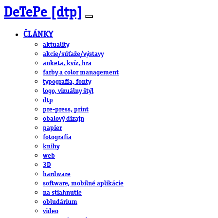
DeTePe [dtp]
ČLÁNKY
aktuality
akcie/súťaže/výstavy
anketa, kvíz, hra
farby a color management
typografia, fonty
logo, vizuálny štýl
dtp
pre-press, print
obalový dizajn
papier
fotografia
knihy
web
3D
hardware
software, mobilné aplikácie
na stiahnutie
obludárium
video