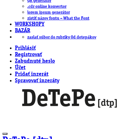
QR generátor
.cdr online konvertor
lorem ipsum generátor
zistiť názov fontu – What the Font
WORKSHOPY
BAZÁR
zaslať súbor do rubriky Od detepákov
Prihlásiť
Registrovať
Zabudnuté heslo
Účet
Pridať inzerát
Spravovať inzeráty