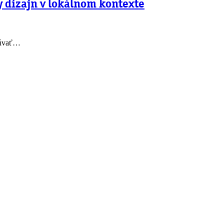
y dizajn v lokálnom kontexte
súvať…