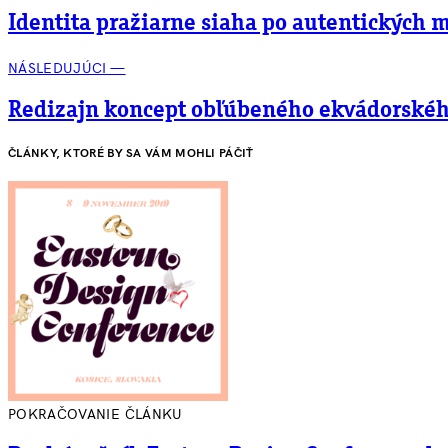
Identita pražiarne siaha po autentických 
NÁSLEDUJÚCI —
Redizajn koncept obľúbeného ekvádorskéh
ČLÁNKY, KTORÉ BY SA VÁM MOHLI PÁČIŤ
POKRAČOVANIE ČLÁNKU