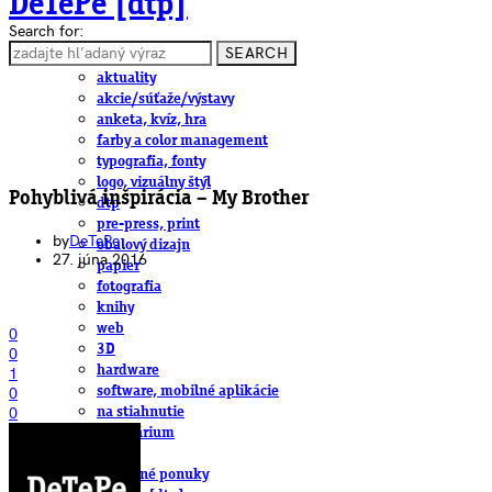
DeTePe [dtp]
Search for:
SEARCH
ČLÁNKY
aktuality
akcie/súťaže/výstavy
anketa, kvíz, hra
farby a color management
typografia, fonty
logo, vizuálny štýl
Pohyblivá inšpirácia – My Brother
dtp
pre-press, print
by
DeTePe
obalový dizajn
27. júna 2016
papier
fotografia
knihy
web
0
3D
0
hardware
1
software, mobilné aplikácie
0
na stiahnutie
0
obludárium
video
pracovné ponuky