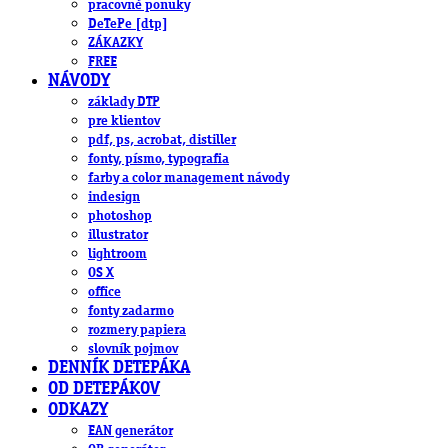
pracovné ponuky
DeTePe [dtp]
ZÁKAZKY
FREE
NÁVODY
základy DTP
pre klientov
pdf, ps, acrobat, distiller
fonty, písmo, typografia
farby a color management návody
indesign
photoshop
illustrator
lightroom
OS X
office
fonty zadarmo
rozmery papiera
slovník pojmov
DENNÍK DETEPÁKA
OD DETEPÁKOV
ODKAZY
EAN generátor