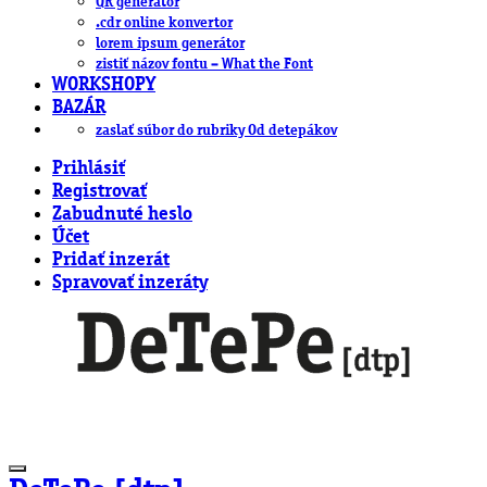
QR generátor
.cdr online konvertor
lorem ipsum generátor
zistiť názov fontu – What the Font
WORKSHOPY
BAZÁR
zaslať súbor do rubriky Od detepákov
Prihlásiť
Registrovať
Zabudnuté heslo
Účet
Pridať inzerát
Spravovať inzeráty