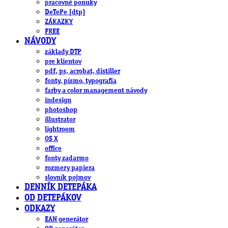
pracovné ponuky
DeTePe [dtp]
ZÁKAZKY
FREE
NÁVODY
základy DTP
pre klientov
pdf, ps, acrobat, distiller
fonty, písmo, typografia
farby a color management návody
indesign
photoshop
illustrator
lightroom
OS X
office
fonty zadarmo
rozmery papiera
slovník pojmov
DENNÍK DETEPÁKA
OD DETEPÁKOV
ODKAZY
EAN generátor