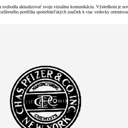
a rozhodla aktualizovať svoju vizuálnu komunikáciu. Výsledkom je nové 
rozšíreného portfólia spotrebiteľských značiek k viac vedecky orientov