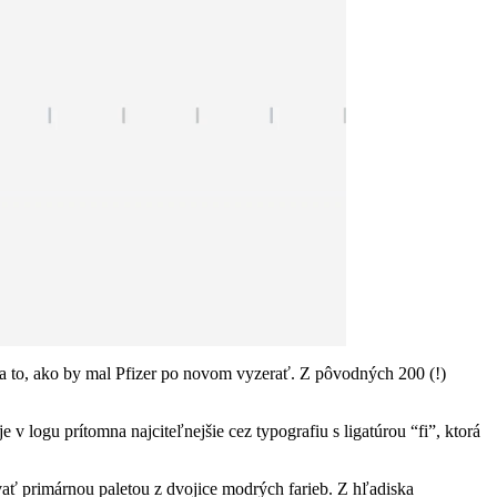
 na to, ako by mal Pfizer po novom vyzerať. Z pôvodných 200 (!)
 v logu prítomna najciteľnejšie cez typografiu s ligatúrou “fi”, ktorá
vať primárnou paletou z dvojice modrých farieb. Z hľadiska