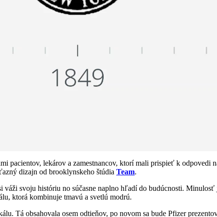
ami pacientov, lekárov a zamestnancov, ktorí mali prispieť k odpovedi
 víťazný dizajn od brooklynskeho štúdia
Team
.
 váži svoju históriu no súčasne naplno hľadí do budúcnosti. Minulosť je
rálu, ktorá kombinuje tmavú a svetlú modrú.
 škálu. Tá obsahovala osem odtieňov, po novom sa bude Pfizer prezento