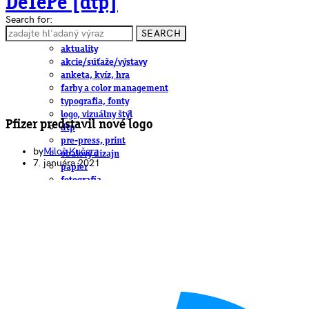
DeTePe [dtp]
Search for:
SEARCH
ČLÁNKY
aktuality
akcie/súťaže/výstavy
anketa, kvíz, hra
farby a color management
typografia, fonty
logo, vizuálny štýl
Pfizer predstavil nové logo
dtp
pre-press, print
by
Miloš Kučera
obalový dizajn
7. januára 2021
papier
fotografia
knihy
web
3D
hardware
software, mobilné aplikácie
na stiahnutie
obludárium
video
pracovné ponuky