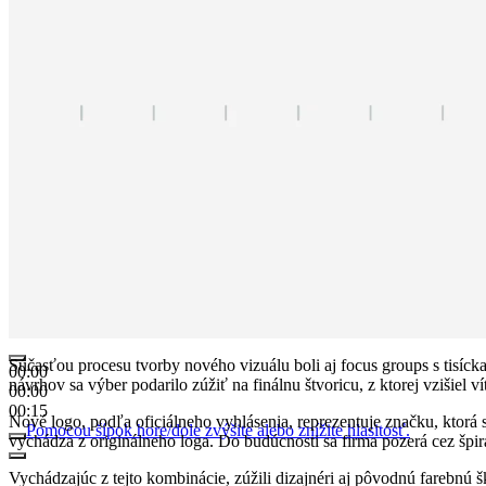
Súčasťou procesu tvorby nového vizuálu boli aj focus groups s tisíck
00:00
návrhov sa výber podarilo zúžiť na finálnu štvoricu, z ktorej vzišiel
00:00
00:15
Nové logo, podľa oficiálneho vyhlásenia, reprezentuje značku, ktorá si
Pomocou šípok hore/dole zvýšite alebo znížite hlasitosť.
vychádza z originálneho loga. Do budúcnosti sa firma pozerá cez špi
Vychádzajúc z tejto kombinácie, zúžili dizajnéri aj pôvodnú farebnú