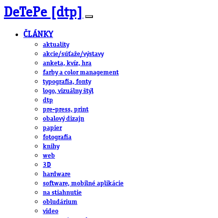
DeTePe [dtp]
ČLÁNKY
aktuality
akcie/súťaže/výstavy
anketa, kvíz, hra
farby a color management
typografia, fonty
logo, vizuálny štýl
dtp
pre-press, print
obalový dizajn
papier
fotografia
knihy
web
3D
hardware
software, mobilné aplikácie
na stiahnutie
obludárium
video