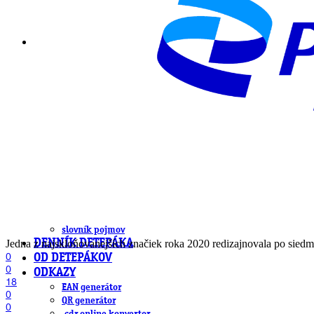
DeTePe [dtp]
ZÁKAZKY
FREE
NÁVODY
základy DTP
pre klientov
pdf, ps, acrobat, distiller
fonty, písmo, typografia
farby a color management návody
indesign
photoshop
illustrator
lightroom
OS X
office
fonty zadarmo
rozmery papiera
slovník pojmov
DENNÍK DETEPÁKA
Jedna z najskloňovanejších značiek roka 2020 redizajnovala po sied
0
OD DETEPÁKOV
0
ODKAZY
18
EAN generátor
0
QR generátor
0